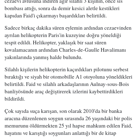
cezaevi avlusuna indiren ağır silahlı 3 kişinin, önce sis
bombası attığı, sonra da demir kesici aletle kestikleri
kapıdan Faid'i çıkarmayı başardıkları belirtildi.
Sadece birkaç dakika süren eylemin ardından cezaevinden
ayrılan helikopterin Paris'in kuzeyine doğru yöneldiği
tespit edildi. Helikopter, yaklaşık bir saat süren
kovalamacanın ardından Charles-de-Gaulle Havalimanı
yakınlarında yanmış halde bulundu.
Silahlı kişilerin helikopterin kaçırdıkları pilotunu serbest
bıraktığı ve siyah bir otomobille A1 otoyoluna yöneldikleri
belirtildi. Faid ve silahlı arkadaşlarının Aulnay-sous-Bois
banliyösünde araç değiştirerek izlerini kaybettirdikleri
bildirildi.
Çok sayıda suça karışan, son olarak 2010'da bir banka
aracına düzenlenen soygun sırasında 26 yaşındaki bir polis
memurunu öldürmekten 25 yıl hapse mahkum edilen Faid,
hayatını ve karıştığı soygunları anlattığı bir de kitap