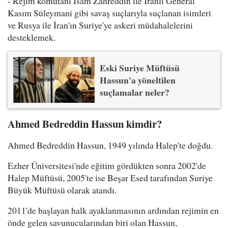
- Rejim komutanı İsam Zahreddin ile İranlı General
Kasım Süleymani gibi savaş suçlarıyla suçlanan isimleri
ve Rusya ile İran'ın Suriye'ye askeri müdahalelerini
desteklemek.
Eski Suriye Müftüsü
Hassun'a yöneltilen
suçlamalar neler?
Ahmed Bedreddin Hassun kimdir?
Ahmed Bedreddin Hassun, 1949 yılında Halep'te doğdu.
Ezher Üniversitesi'nde eğitim gördükten sonra 2002'de
Halep Müftüsü, 2005'te ise Beşar Esed tarafından Suriye
Büyük Müftüsü olarak atandı.
2011'de başlayan halk ayaklanmasının ardından rejimin en
önde gelen savunucularından biri olan Hassun,