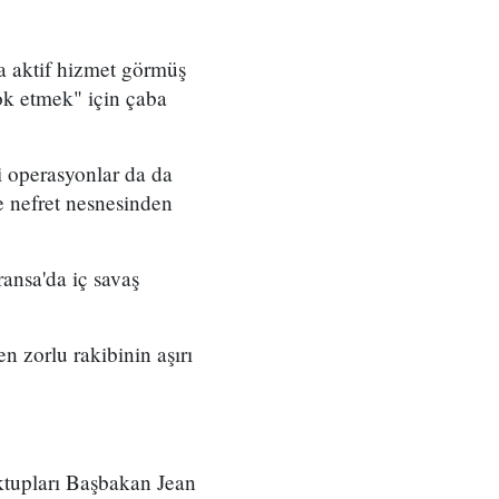
a aktif hizmet görmüş
ok etmek" için çaba
i operasyonlar da da
ve nefret nesnesinden
ansa'da iç savaş
n zorlu rakibinin aşırı
ktupları Başbakan Jean