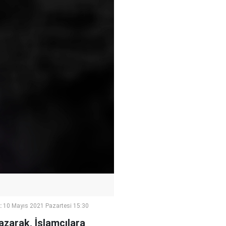
:
10 Mayıs 2021 Pazartesi 15:30
zarak, İslamcılara