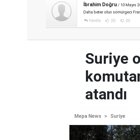
İbrahim Doğru
/ 10 Mayıs 2
Daha beter olun sömürgeci Fra
Yanıtla
(0)
(0)
Suriye 
komutan
atandı
Mepa News
>
Suriye