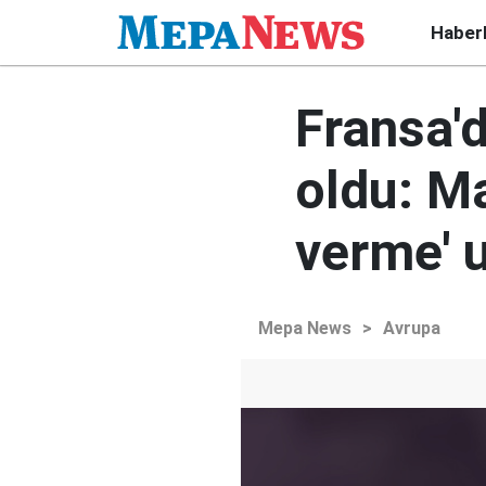
Haber
Fransa'
oldu: Ma
verme' u
Mepa News
>
Avrupa