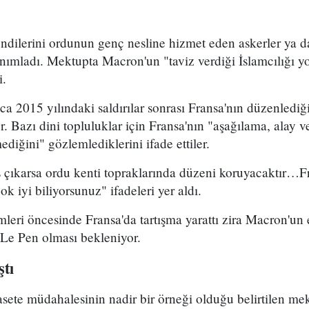
ndilerini ordunun genç nesline hizmet eden askerler ya d
anımladı. Mektupta Macron'un "taviz verdiği İslamcılığı y
i.
a 2015 yılındaki saldırılar sonrası Fransa'nın düzenlediğ
iler. Bazı dini topluluklar için Fransa'nın "aşağılama, alay 
ediğini" gözlemlediklerini ifade ettiler.
 çıkarsa ordu kenti topraklarında düzeni koruyacaktır…Fr
k iyi biliyorsunuz" ifadeleri yer aldı.
leri öncesinde Fransa'da tartışma yarattı zira Macron'un e
 Le Pen olması bekleniyor.
ştı
sete müdahalesinin nadir bir örneği olduğu belirtilen me