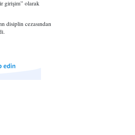
r girişim” olarak
n disiplin cezasından
di.