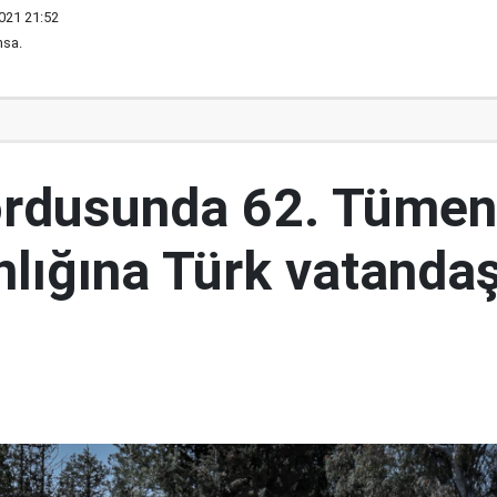
021 21:52
nsa.
ordusunda 62. Tümen
lığına Türk vatandaş