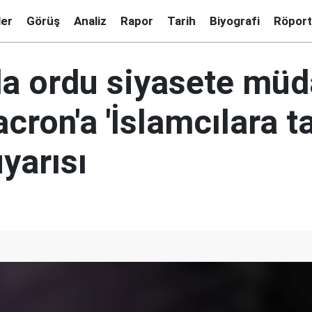
ler
Görüş
Analiz
Rapor
Tarih
Biyografi
Röport
da ordu siyasete müd
cron'a 'İslamcılara t
yarısı