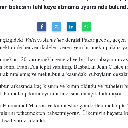
enin bekasını tehlikeye atmama uyarısında bulund
Valeurs Actuelles
r çizgideki
dergisi Pazar gecesi, geçen 
mektup ile benzer ifadeler içeren yeni bir mektup daha ya
mektup 20 yarı-emekli general ve bir dizi subayın imzası
 sonra Fransa'da tepki yaratmış, Başbakan Jean Castex
ak nitelemiş ve mektubun arkasındaki subayların cezaland
un arkasında kaç kişinin ve kimin olduğu ve rütbeleri b
rak bu mektup kamuoyunun imzasına da açık bulunuyor.
 Emmanuel Macron ve kabinesine gönderilen mektupta "
alarını fethetmekten bahsetmiyoruz. Ülkemizin hayatta k
ahsediyoruz" denildi.