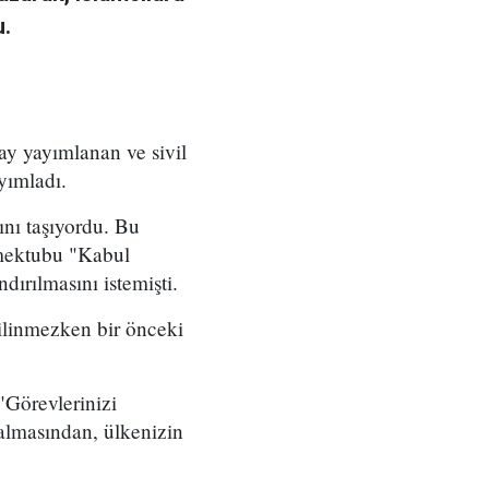
u.
ay yayımlanan ve sivil
yımladı.
nı taşıyordu. Bu
 mektubu "Kabul
ırılmasını istemişti.
ilinmezken bir önceki
Görevlerinizi
almasından, ülkenizin