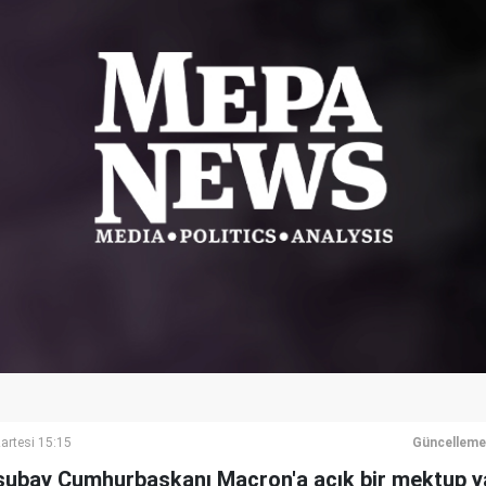
artesi 15:15
Güncelleme
 subay Cumhurbaşkanı Macron'a açık bir mektup ya