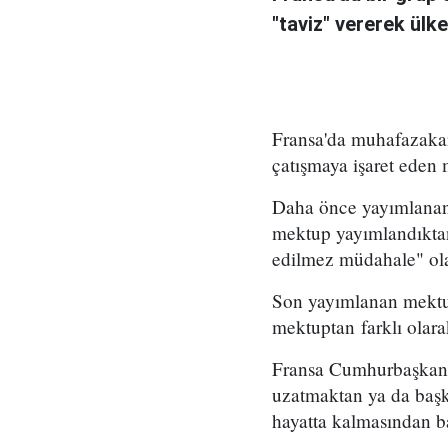
"taviz" vererek ülk
Fransa'da muhafazaka
çatışmaya işaret eden 
Daha önce yayımlanan 
mektup yayımlandıktan
edilmez müdahale" olar
Son yayımlanan mektub
mektuptan farklı ola
Fransa Cumhurbaşkanı
uzatmaktan ya da başk
hayatta kalmasından b