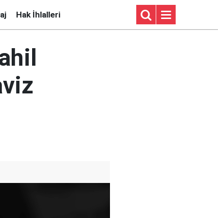
aj
Hak İhlalleri
ahil
aviz