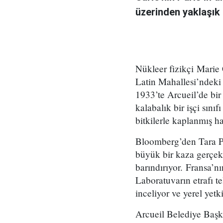
üzerinden yaklaşık
Nükleer fizikçi Marie 
Latin Mahallesi’ndeki 
1933’te Arcueil’de bi
kalabalık bir işçi sın
bitkilerle kaplanmış h
Bloomberg’den Tara Pa
büyük bir kaza gerçekl
barındırıyor. Fransa’n
Laboratuvarın etrafı t
inceliyor ve yerel yetki
Arcueil Belediye Başk