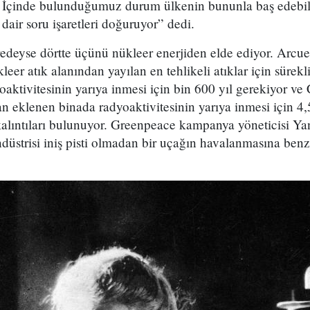
...) İçinde bulunduğumuz durum ülkenin bununla baş edeb
dair soru işaretleri doğuruyor” dedi.
redeyse dörtte üçünü nükleer enerjiden elde ediyor. Arcue
leer atık alanından yayılan en tehlikeli atıklar için süre
ktivitesinin yarıya inmesi için bin 600 yıl gerekiyor ve 
n eklenen binada radyoaktivitesinin yarıya inmesi için 4,
lıntıları bulunuyor. Greenpeace kampanya yöneticisi Ya
düstrisi iniş pisti olmadan bir uçağın havalanmasına benzi