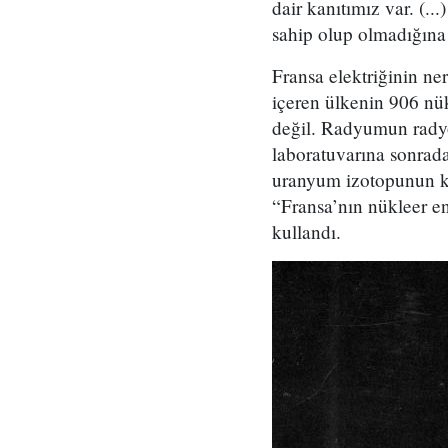
dair kanıtımız var. (
sahip olup olmadığına 
Fransa elektriğinin ne
içeren ülkenin 906 nük
değil. Radyumun radyoa
laboratuvarına sonrada
uranyum izotopunun ka
“Fransa’nın nükleer en
kullandı.