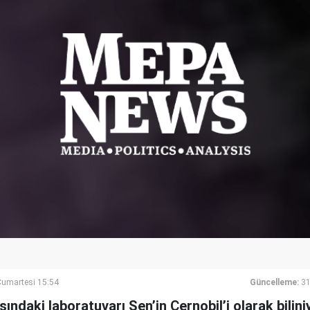
umartesi 15:54
Güncelleme:
31
ışındaki laboratuvarı Sen’in Çernobil’i olarak bili