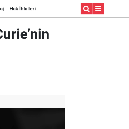
aj
Hak İhlalleri
Curie’nin