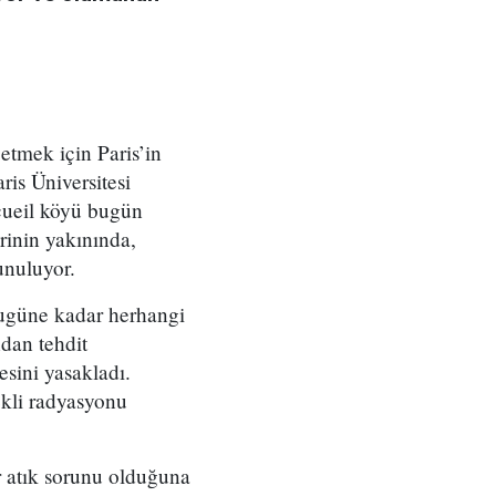
etmek için Paris’in
is Üniversitesi
cueil köyü bugün
rinin yakınında,
lunuluyor.
bugüne kadar herhangi
ndan tehdit
esini yasakladı.
ekli radyasyonu
r atık sorunu olduğuna