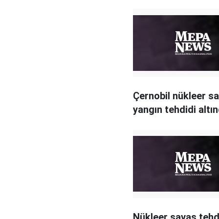
Çernobil nükleer sa
yangın tehdidi altı
Nükleer savaş tehd