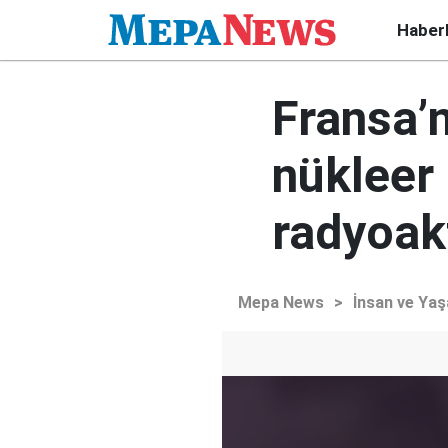
Haber
Fransa’n
nükleer 
radyoak
Mepa News
>
İnsan ve Ya