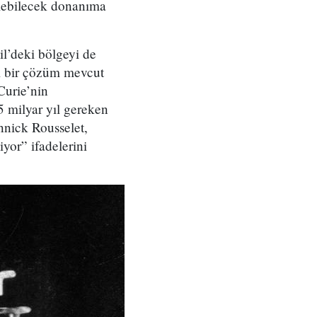
ilebilecek donanıma
il’deki bölgeyi de
kli bir çözüm mevcut
Curie’nin
5 milyar yıl gereken
nnick Rousselet,
yor” ifadelerini