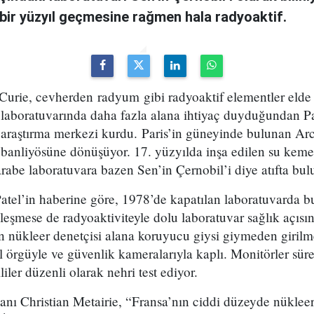
 bir yüzyıl geçmesine rağmen hala radyoaktif.
Curie, cevherden radyum gibi radyoaktif elementler elde 
laboratuvarında daha fazla alana ihtiyaç duyduğundan Par
r araştırma merkezi kurdu. Paris’in güneyinde bulunan Ar
ıfı banliyösüne dönüşüyor. 17. yüzyılda inşa edilen su keme
arabe laboratuvara bazen Sen’in Çernobil’i diye atıfta bu
tel’in haberine göre, 1978’de kapatılan laboratuvarda 
eşmese de radyoaktiviteyle dolu laboratuvar sağlık açısı
ın nükleer denetçisi alana koruyucu giysi giymeden girilm
el örgüyle ve güvenlik kameralarıyla kaplı. Monitörler sür
liler düzenli olarak nehri test ediyor.
anı Christian Metairie, “Fransa’nın ciddi düzeyde nüklee