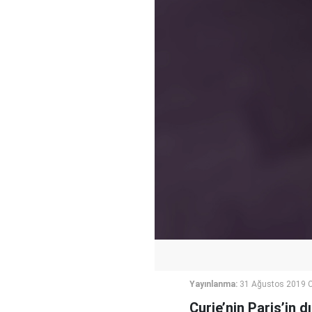
Yayınlanma:
31 Ağustos 2019 C
Curie’nin Paris’in d