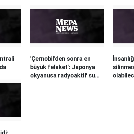
ntrali
'Çernobil'den sonra en
İnsanlı
nda
büyük felaket': Japonya
silinme
okyanusa radyoaktif su
olabile
boşaltacak
idi: