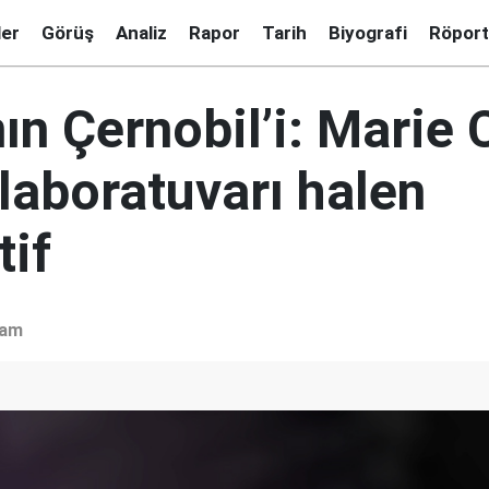
ler
Görüş
Analiz
Rapor
Tarih
Biyografi
Röport
ın Çernobil’i: Marie 
laboratuvarı halen
tif
şam