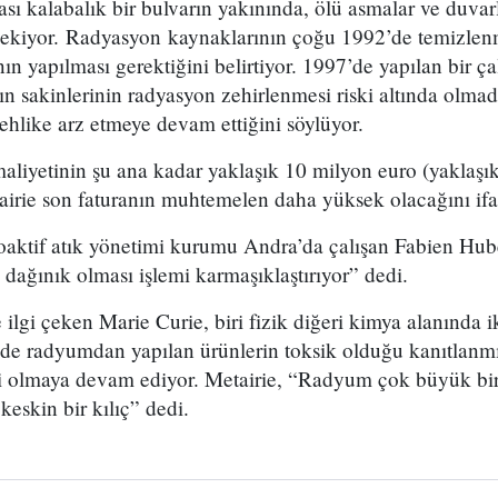
ı kalabalık bir bulvarın yakınında, ölü asmalar ve duvarla
 çekiyor. Radyasyon kaynaklarının çoğu 1992’de temizlenm
ının yapılması gerektiğini belirtiyor. 1997’de yapılan bir ç
n sakinlerinin radyasyon zehirlenmesi riski altında olma
 tehlike arz etmeye devam ettiğini söylüyor.
aliyetinin şu ana kadar yaklaşık 10 milyon euro (yaklaş
airie son faturanın muhtemelen daha yüksek olacağını ifa
yoaktif atık yönetimi kurumu Andra’da çalışan Fabien Hub
 dağınık olması işlemi karmaşıklaştırıyor” dedi.
 ilgi çeken Marie Curie, biri fizik diğeri kimya alanında i
e radyumdan yapılan ürünlerin toksik olduğu kanıtlanmış
si olmaya devam ediyor. Metairie, “Radyum çok büyük bir 
 keskin bir kılıç” dedi.