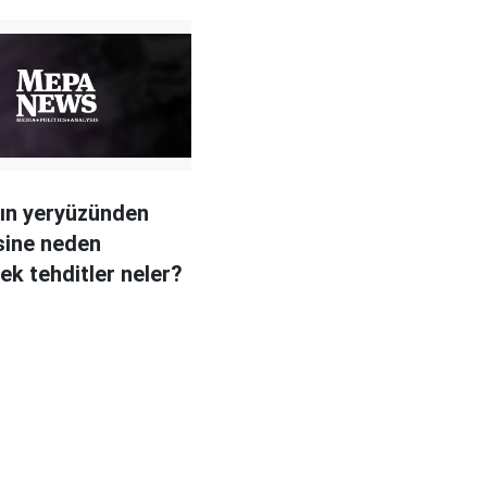
ğın yeryüzünden
sine neden
cek tehditler neler?