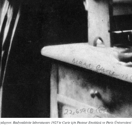
lışıyor. Radyoaktivite laboratuvarı 1925'te Curie için Pasteur Enstitüsü ve Paris Üniversites