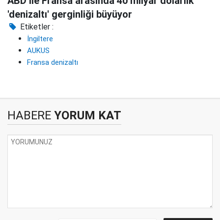
ABD ile Fransa arasında 40 milyar dolarlık
'denizaltı' gerginliği büyüyor
Etiketler :
İngiltere
AUKUS
Fransa denizaltı
HABERE
YORUM KAT