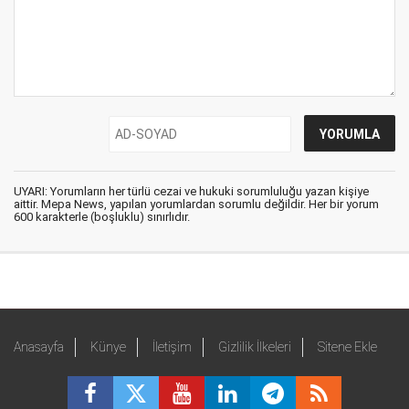
UYARI: Yorumların her türlü cezai ve hukuki sorumluluğu yazan kişiye
aittir. Mepa News, yapılan yorumlardan sorumlu değildir. Her bir yorum
600 karakterle (boşluklu) sınırlıdır.
Anasayfa
Künye
İletişim
Gizlilik İlkeleri
Sitene Ekle