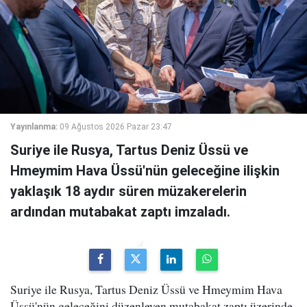
Yayınlanma:
09 Ağustos 2026 Pazar 23:47
Suriye ile Rusya, Tartus Deniz Üssü ve
Hmeymim Hava Üssü'nün geleceğine ilişkin
yaklaşık 18 aydır süren müzakerelerin
ardından mutabakat zaptı imzaladı.
Suriye ile Rusya, Tartus Deniz Üssü ve Hmeymim Hava
Üssü'nün geleceğini düzenleyen mutabakat zaptı üzerinde