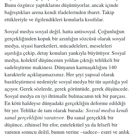
Bunu özgürce yaptıklarını düşünüyorlar, ancak içinde
bağrıştıkları arena kendi ifadelerinden ibaret. Takip
ettikleriyle ve ilgilendikleri konularla kısıtlılar.
Sosyal medya sosyal değil, hatta antisosyal. Çoğunluğun
gerçekliğinden kopuk bir azınlığın sözcüsü olarak sosyal
medya, siyasi hareketleri, mücadeleleri, meseleleri
aşırılığa çekip, detay konuları yankıyla büyütüyor. Sosyal
medya, kolektif düşüncenin yoldan çıktığı tehlikeli bir
sadeleştirme makinesi. Dünyanın karmaşıklığını 140
karakterle açıklayamazsınız. Her şeyi yapısal olarak
basitleştirmesi nedeniyle sosyal medya bir tür aşırılığa yol
açıyor. Gerek sözlerde, gerek görüntüde, gerek düşüncede.
Sosyal medya en iyi ihtimalle bulmacanın tek bir parçası.
En kötü haldeyse dünyadaki gerçekliğin deforme edildiği
bir yer. Tehlike de tam olarak burada:
Sosyal medya kendi
sanal gerçekliğini yaratıyor.
Bu sanal gerçeklik bir
düşünce, zihinsel bir efor, entelektüel ya da felsefi bir
yapının sonucu değil, bunun yerine –sadece– espri ve anlık