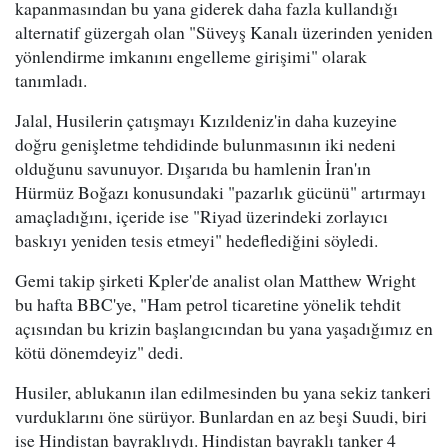
kapanmasından bu yana giderek daha fazla kullandığı
alternatif güzergah olan "Süveyş Kanalı üzerinden yeniden
yönlendirme imkanını engelleme girişimi" olarak
tanımladı.
Jalal, Husilerin çatışmayı Kızıldeniz'in daha kuzeyine
doğru genişletme tehdidinde bulunmasının iki nedeni
olduğunu savunuyor. Dışarıda bu hamlenin İran'ın
Hürmüz Boğazı konusundaki "pazarlık gücünü" artırmayı
amaçladığını, içeride ise "Riyad üzerindeki zorlayıcı
baskıyı yeniden tesis etmeyi" hedeflediğini söyledi.
Gemi takip şirketi Kpler'de analist olan Matthew Wright
bu hafta BBC'ye, "Ham petrol ticaretine yönelik tehdit
açısından bu krizin başlangıcından bu yana yaşadığımız en
kötü dönemdeyiz" dedi.
Husiler, ablukanın ilan edilmesinden bu yana sekiz tankeri
vurduklarını öne sürüyor. Bunlardan en az beşi Suudi, biri
ise Hindistan bayraklıydı. Hindistan bayraklı tanker 4