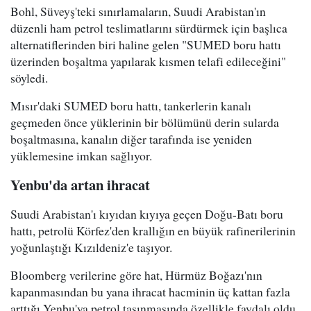
Bohl, Süveyş'teki sınırlamaların, Suudi Arabistan'ın
düzenli ham petrol teslimatlarını sürdürmek için başlıca
alternatiflerinden biri haline gelen "SUMED boru hattı
üzerinden boşaltma yapılarak kısmen telafi edileceğini"
söyledi.
Mısır'daki SUMED boru hattı, tankerlerin kanalı
geçmeden önce yüklerinin bir bölümünü derin sularda
boşaltmasına, kanalın diğer tarafında ise yeniden
yüklemesine imkan sağlıyor.
Yenbu'da artan ihracat
Suudi Arabistan'ı kıyıdan kıyıya geçen Doğu-Batı boru
hattı, petrolü Körfez'den krallığın en büyük rafinerilerinin
yoğunlaştığı Kızıldeniz'e taşıyor.
Bloomberg verilerine göre hat, Hürmüz Boğazı'nın
kapanmasından bu yana ihracat hacminin üç kattan fazla
arttığı Yenbu'ya petrol taşınmasında özellikle faydalı oldu.