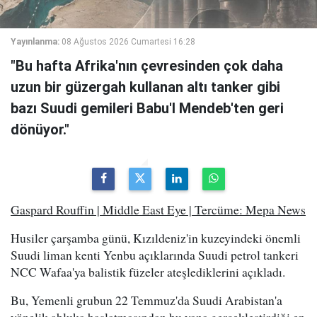
Yayınlanma:
08 Ağustos 2026 Cumartesi 16:28
"Bu hafta Afrika'nın çevresinden çok daha
uzun bir güzergah kullanan altı tanker gibi
bazı Suudi gemileri Babu'l Mendeb'ten geri
dönüyor."
Gaspard Rouffin | Middle East Eye | Tercüme: Mepa News
Husiler çarşamba günü, Kızıldeniz'in kuzeyindeki önemli
Suudi liman kenti Yenbu açıklarında Suudi petrol tankeri
NCC Wafaa'ya balistik füzeler ateşlediklerini açıkladı.
Bu, Yemenli grubun 22 Temmuz'da Suudi Arabistan'a
yönelik abluka başlatmasından bu yana gerçekleştirdiği en