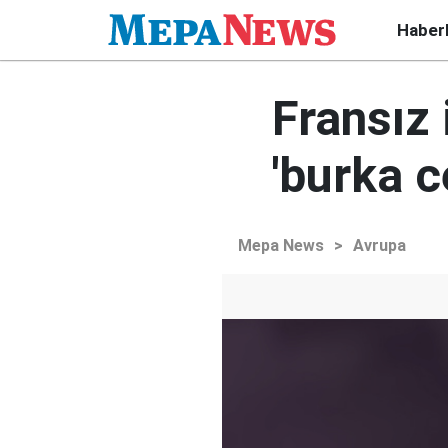
Haber
Fransız 
'burka c
Mepa News
>
Avrupa