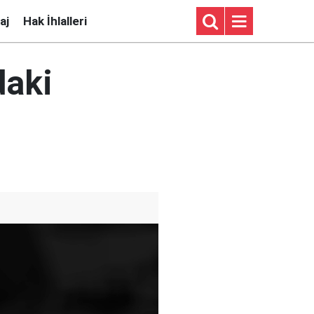
aj
Hak İhlalleri
daki