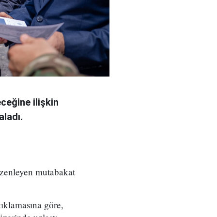
eğine ilişkin
aladı.
üzenleyen mutabakat
çıklamasına göre,