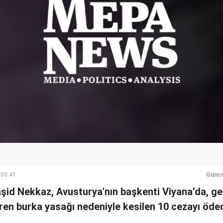
 09:41
Günce
şid Nekkaz, Avusturya'nın başkenti Viyana’da, ge
ren burka yasağı nedeniyle kesilen 10 cezayı öded