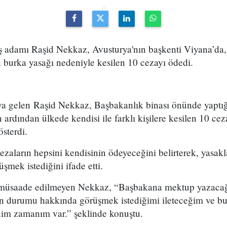
 iş adamı Raşid Nekkaz, Avusturya'nın başkenti Viyana’da
 burka yasağı nedeniyle kesilen 10 cezayı ödedi.
ya gelen Raşid Nekkaz, Başbakanlık binası önünde yaptı
 ardından ülkede kendisi ile farklı kişilere kesilen 10 ce
österdi.
zaların hepsini kendisinin ödeyeceğini belirterek, yasakl
şmek istediğini ifade etti.
 müsaade edilmeyen Nekkaz, “Başbakana mektup yazacağ
 durumu hakkında görüşmek istediğimi ileteceğim ve bu
im zamanım var.” şeklinde konuştu.