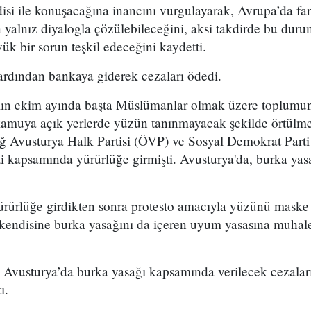
i ile konuşacağına inancını vurgulayarak, Avrupa’da fark
n yalnız diyalogla çözülebileceğini, aksi takdirde bu dur
ük bir sorun teşkil edeceğini kaydetti.
rdından bankaya giderek cezaları ödedi.
lın ekim ayında başta Müslümanlar olmak üzere toplumun 
kamuya açık yerlerde yüzün tanınmayacak şekilde örtülme
 Avusturya Halk Partisi (ÖVP) ve Sosyal Demokrat Parti
i kapsamında yürürlüğe girmişti. Avusturya'da, burka ya
ürlüğe girdikten sonra protesto amacıyla yüzünü maske 
 kendisine burka yasağını da içeren uyum yasasına muhale
Avusturya’da burka yasağı kapsamında verilecek cezaları
ı.