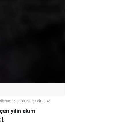
lleme:
06 Şubat 2018 Salı 10:48
çen yılın ekim
i.