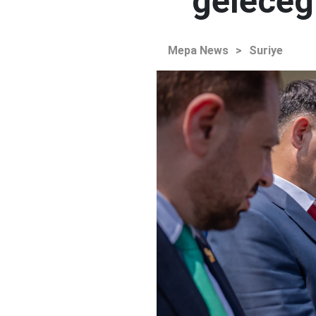
geleceğ
Mepa News
>
Suriye