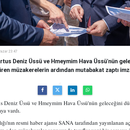
azar 23:47
Tartus Deniz Üssü ve Hmeymim Hava Üssü'nün gelec
süren müzakerelerin ardından mutabakat zaptı imz
rtus Deniz Üssü ve Hmeymim Hava Üssü'nün geleceğini d
ya vardı.
lığı'nın resmi haber ajansı SANA tarafından yayınlanan a