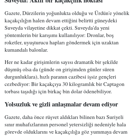
Suveyda: Aktif bir kaçakçılık noktası
Gazete, Dürzilerin yoğunlukta olduğu ve Ürdün'e yönelik
kaçakçılığın halen devam ettiğini belirtti güneydeki
Suveyda vilayetine dikkat çekti. Suveyda'da yeni
yöntemlerin bir karışımı kullanılıyor: Dronlar, boş
roketler, uyuşturucu hapları göndermek için uzaktan
kumandalı balonlar.
Her ne kadar girişimlerin sayısı dramatik bir şekilde
düşmüş olsa da (günde on girişimden günler süren
durgunluklara), hızlı paranın cazibesi işsiz gençleri
cezbediyor: Bir kaçakçıya 30 kilogramlık bir Captagon
torbası taşıdığı için birkaç bin dolar ödenebiliyor.
Yolsuzluk ve gizli anlaşmalar devam ediyor
Gazete, daha önce rüşvet aldıkları bilinen bazı Suriyeli
sınır muhafızlarının personel yetersizliği nedeniyle hala
görevde olduklarını ve kaçakçılığa göz yummaya devam