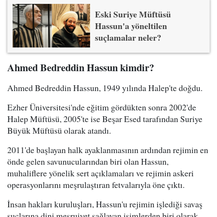
Eski Suriye Müftüsü
Hassun'a yöneltilen
suçlamalar neler?
Ahmed Bedreddin Hassun kimdir?
Ahmed Bedreddin Hassun, 1949 yılında Halep'te doğdu.
Ezher Üniversitesi'nde eğitim gördükten sonra 2002'de
Halep Müftüsü, 2005'te ise Beşar Esed tarafından Suriye
Büyük Müftüsü olarak atandı.
2011'de başlayan halk ayaklanmasının ardından rejimin en
önde gelen savunucularından biri olan Hassun,
muhaliflere yönelik sert açıklamaları ve rejimin askeri
operasyonlarını meşrulaştıran fetvalarıyla öne çıktı.
İnsan hakları kuruluşları, Hassun'u rejimin işlediği savaş
suçlarına dini meşruiyet sağlayan isimlerden biri olarak