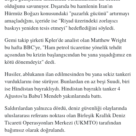
olduğunu savunuyor. Dışarıda bu hamlenin İran'ın
Hürmüz Boğazı konusundaki "pazarlık gücünü" artırmayı
amaçladığını, içeride ise "Riyad üzerindeki zorlayıcı
baskıyı yeniden tesis etmeyi" hedeflediğini söyledi.
Gemi takip şirketi Kpler'de analist olan Matthew Wright
bu hafta BBC'ye, "Ham petrol ticaretine yönelik tehdit
açısından bu krizin başlangıcından bu yana yaşadığımız en
kötü dönemdeyiz" dedi.
Husiler, ablukanın ilan edilmesinden bu yana sekiz tankeri
vurduklarını öne sürüyor. Bunlardan en az beşi Suudi, biri
ise Hindistan bayraklıydı. Hindistan bayraklı tanker 4
Ağustos'ta Babu'l Mendeb yakınlarında battı.
Saldırılardan yalnızca dördü, deniz güvenliği olaylarında
uluslararası referans noktası olan Birleşik Krallık Deniz
Ticareti Operasyonları Merkezi (UKMTO) tarafından
bağımsız olarak doğrulandı.