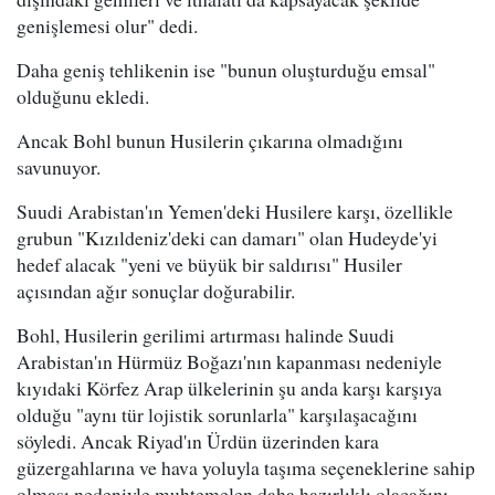
genişlemesi olur" dedi.
Daha geniş tehlikenin ise "bunun oluşturduğu emsal"
olduğunu ekledi.
Ancak Bohl bunun Husilerin çıkarına olmadığını
savunuyor.
Suudi Arabistan'ın Yemen'deki Husilere karşı, özellikle
grubun "Kızıldeniz'deki can damarı" olan Hudeyde'yi
hedef alacak "yeni ve büyük bir saldırısı" Husiler
açısından ağır sonuçlar doğurabilir.
Bohl, Husilerin gerilimi artırması halinde Suudi
Arabistan'ın Hürmüz Boğazı'nın kapanması nedeniyle
kıyıdaki Körfez Arap ülkelerinin şu anda karşı karşıya
olduğu "aynı tür lojistik sorunlarla" karşılaşacağını
söyledi. Ancak Riyad'ın Ürdün üzerinden kara
güzergahlarına ve hava yoluyla taşıma seçeneklerine sahip
olması nedeniyle muhtemelen daha hazırlıklı olacağını