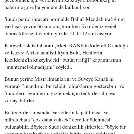
haberine göre bu yöntem de kullanılıyor.
Suudi petrol ihracatı normalde Babu'l Mendeb trafiğinin
yaklaşık yüzde 66'sını oluştururken Kızıldeniz genel
olarak küresel ticaretin yüzde 10 ila 12'sini taşıyor.
Küresel risk istihbaratı şirketi RANE'in kıdemli Ortadoğu
ve Kuzey Afrika analisti Ryan Bohl, Husilerin
Kızıldeniz'in kuzeyindeki "bütün trafiği" kapatmasının
"muhtemel olmadığını" söyledi.
Bunun yerine Mısır limanlarını ve Süveyş Kanalı'nı
vurarak "inandırıcı bir tehdit" olduklarını gösterebilir ve
Suudileri "gemilerini gizlemek için tedbirler almaya"
zorlayabilirler.
Bu tedbirler arasında "vericilerin kapatılması" ve
mürettebata "çok daha yüksek" ücretler ödenmesi
bulunabilir. Böylece Suudi denizcilik şirketleri "böyle bir
sonucun beraberinde getirdiği bütün savaş risklerini