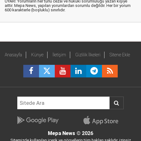
UYARI: Yorumların her türlü cezai ve hukuki sorumluluğu yazan kişiye
aittir. Mepa News, yapılan yorumlardan sorumlu değildir. Her bir yorum
600 karakterle (boşluklu) sınırlıdır.
Anasayfa
Künye
İletişim
Gizlilik İlkeleri
Sitene Ekle
Mepa News
© 2026
Sitemizde kullanılan içerik ve görsellerin tüm hakları saklıdır, izinsiz