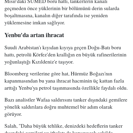
Mısır'daki SUMED boru hattı, tankerlerin kanalı
geçmeden önce yüklerinin bir bölümünü derin sularda
boşaltmasına, kanalın diğer tarafında ise yeniden
yüklemesine imkan sağlıyor.
Yenbu'da artan ihracat
Suudi Arabistan'ı kıyıdan kıyıya geçen Doğu-Batı boru
hattı, petrolü Körfez'den krallığın en büyük rafinerilerinin
yoğunlaştığı Kızıldeniz'e taşıyor.
Bloomberg verilerine göre hat, Hürmüz Boğazı'nın
kapanmasından bu yana ihracat hacminin üç kattan fazla
arttığı Yenbu'ya petrol taşınmasında özellikle faydalı oldu.
Bazı analistler Wafaa saldırısını tanker dışındaki gemilere
yönelik saldırılara doğru muhtemel bir adım olarak
görüyor.
Salah, "Daha büyük tehlike, denizdeki hedeflerin tanker
dışındaki gemileri ve ithalatı da kapsayacak şekilde