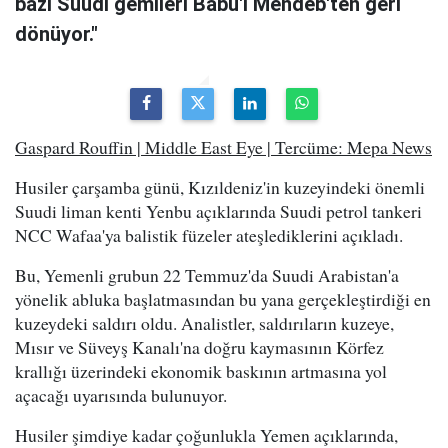
bazı Suudi gemileri Babu'l Mendeb'ten geri
dönüyor."
Gaspard Rouffin | Middle East Eye | Tercüme: Mepa News
Husiler çarşamba günü, Kızıldeniz'in kuzeyindeki önemli
Suudi liman kenti Yenbu açıklarında Suudi petrol tankeri
NCC Wafaa'ya balistik füzeler ateşlediklerini açıkladı.
Bu, Yemenli grubun 22 Temmuz'da Suudi Arabistan'a
yönelik abluka başlatmasından bu yana gerçekleştirdiği en
kuzeydeki saldırı oldu. Analistler, saldırıların kuzeye,
Mısır ve Süveyş Kanalı'na doğru kaymasının Körfez
krallığı üzerindeki ekonomik baskının artmasına yol
açacağı uyarısında bulunuyor.
Husiler şimdiye kadar çoğunlukla Yemen açıklarında,