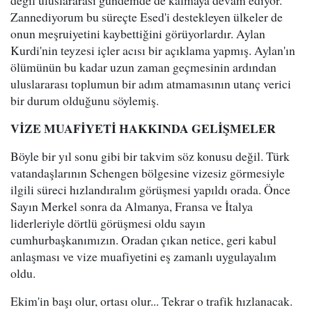
değil uluslararası gündemde de kalmaya devam ediyor.
Zannediyorum bu süreçte Esed'i destekleyen ülkeler de
onun meşruiyetini kaybettiğini görüyorlardır. Aylan
Kurdi'nin teyzesi içler acısı bir açıklama yapmış. Aylan'ın
ölümünün bu kadar uzun zaman geçmesinin ardından
uluslararası toplumun bir adım atmamasının utanç verici
bir durum olduğunu söylemiş.
VİZE MUAFİYETİ HAKKINDA GELİŞMELER
Böyle bir yıl sonu gibi bir takvim söz konusu değil. Türk
vatandaşlarının Schengen bölgesine vizesiz görmesiyle
ilgili süreci hızlandıralım görüşmesi yapıldı orada. Önce
Sayın Merkel sonra da Almanya, Fransa ve İtalya
liderleriyle dörtlü görüşmesi oldu sayın
cumhurbaşkanımızın. Oradan çıkan netice, geri kabul
anlaşması ve vize muafiyetini eş zamanlı uygulayalım
oldu.
Ekim'in başı olur, ortası olur... Tekrar o trafik hızlanacak.