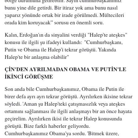
bölge durumuna getirebilir. Sayın cumhurbaşkanımız
bunu yine dile getirdi. Bir itiraz yok ama bunu nasıl
yaparız yönünde ortak bir irade görülmedi. Mültecileri
orada kim koruyacak” sorusu en önemli soru.
Kalın, Erdoğan'ın da sinyalini verdiği "Halep'te ateşkes"
konusu ile ilgili şu ifadeyi kullandı: "Cumhurbaşkanı,
Putin ve Obama ile Halep'i tekrar görüştü. Yakında
Halep'te bir anlaşma olabilir"
ÇİN'DEN AYRILMADAN OBAMA VE PUTİN'LE
İKİNCİ GÖRÜŞME
Son anda bile Cumhurbaşkanımız, Obama ile Putin ile
birer defa ayrı ayrı tekrar görüştü. Ayrılırken ikisine tekrar
söyledi. 'Aman şu Halep'teki çatışmasızlık veya ateşkes
ortamını sağlanması ile ilgili anlaşmayı bir an önce hayata
geçirelim. Ayrılırken ikisi ile tekrar Halep konusunda
görüştü. Bize farklı haberler geliyordu.
Cumhurbaşkanımız Obama'ya sordu. 'Bitmek üzere,