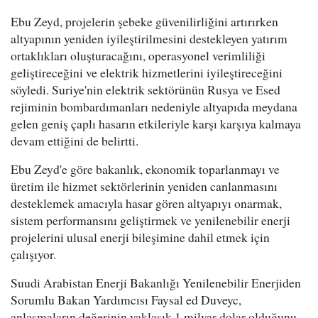
Ebu Zeyd, projelerin şebeke güvenilirliğini artırırken
altyapının yeniden iyileştirilmesini destekleyen yatırım
ortaklıkları oluşturacağını, operasyonel verimliliği
geliştireceğini ve elektrik hizmetlerini iyileştireceğini
söyledi. Suriye'nin elektrik sektörünün Rusya ve Esed
rejiminin bombardımanları nedeniyle altyapıda meydana
gelen geniş çaplı hasarın etkileriyle karşı karşıya kalmaya
devam ettiğini de belirtti.
Ebu Zeyd'e göre bakanlık, ekonomik toparlanmayı ve
üretim ile hizmet sektörlerinin yeniden canlanmasını
desteklemek amacıyla hasar gören altyapıyı onarmak,
sistem performansını geliştirmek ve yenilenebilir enerji
projelerini ulusal enerji bileşimine dahil etmek için
çalışıyor.
Suudi Arabistan Enerji Bakanlığı Yenilenebilir Enerjiden
Sorumlu Bakan Yardımcısı Faysal ed Duveyc,
anlaşmaların değerinin yaklaşık 1 milyar dolar olduğunu