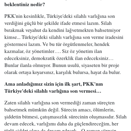
beklentiniz nedir?
PKK'nin kesinlikle, Türkiye'deki silahlı varlığına son
verdiğini güçlü bir şekilde ifade etmesi lazım. Silah
bırakmak veyahut da kendini lağvetmekten bahsetmiyor
kimse... Türkiye'deki silahlı varlığına son verme iradesini
göstermesi lazım. Ve bu tür örgütlenmeler, hendek
kazmalar, öz yönetimler…. Siz öz yönetim ilan
edeceksiniz, demokratik özerklik ilan edeceksiniz…
Bunlar ilanla olmuyor. Bunun usulü, siyaseten bir proje
olarak ortaya koyarsınız, karşılık bulursa, hayat da bulur.
Ama anladığımız sizin için ilk şart, PKK'nın
Türkiye'deki silahlı varlığına son vermesi…
Zaten silahlı varlığına son vermediği zaman süreçten
bahsetmek mümkün değil. Sürecin amacı, ölümlerin,
şiddetin bitmesi, çatışmasızlık sürecinin oluşmasıdır. Silah
devam edecek, varlığımı daha da güçlendireceğim, her
türlü şiddet olayı da devam edecek... O zaman sürecin