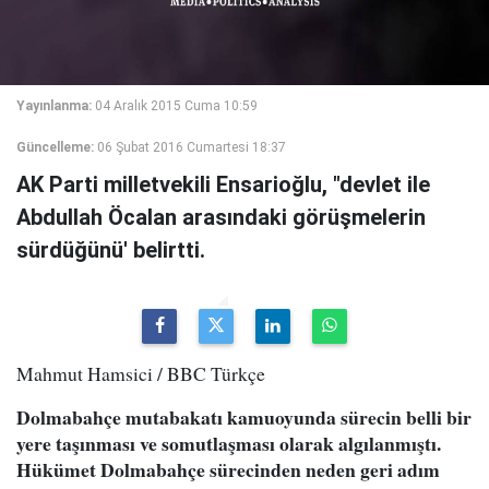
Yayınlanma:
04 Aralık 2015 Cuma 10:59
Güncelleme:
06 Şubat 2016 Cumartesi 18:37
AK Parti milletvekili Ensarioğlu, "devlet ile
Abdullah Öcalan arasındaki görüşmelerin
sürdüğünü' belirtti.
Mahmut Hamsici / BBC Türkçe
Dolmabahçe mutabakatı kamuoyunda sürecin belli bir
yere taşınması ve somutlaşması olarak algılanmıştı.
Hükümet Dolmabahçe sürecinden neden geri adım