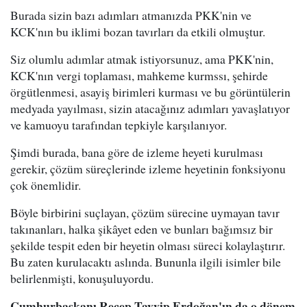
Burada sizin bazı adımları atmanızda PKK'nin ve
KCK'nın bu iklimi bozan tavırları da etkili olmuştur.
Siz olumlu adımlar atmak istiyorsunuz, ama PKK'nin,
KCK'nın vergi toplaması, mahkeme kurmssı, şehirde
örgütlenmesi, asayiş birimleri kurması ve bu görüntülerin
medyada yayılması, sizin atacağınız adımları yavaşlatıyor
ve kamuoyu tarafından tepkiyle karşılanıyor.
Şimdi burada, bana göre de izleme heyeti kurulması
gerekir, çözüm süreçlerinde izleme heyetinin fonksiyonu
çok önemlidir.
Böyle birbirini suçlayan, çözüm sürecine uymayan tavır
takınanları, halka şikâyet eden ve bunları bağımsız bir
şekilde tespit eden bir heyetin olması süreci kolaylaştırır.
Bu zaten kurulacaktı aslında. Bununla ilgili isimler bile
belirlenmişti, konuşuluyordu.
Cumhurbaşkanı Recep Tayyip Erdoğan'ın da o dönem