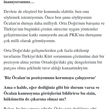
inanıyorsunuz…
Devlete de eleştirel bir konumda olabilir, ben onu
söylemek istemiyorum. Önce ben şunu söylüyorum
Öcalan'ın duruşu daha milliydi. Orta Doğu'nun barışına ve
Türkiye'nin bugünkü çözüm sürecine uygun yöntemler
geliştirmesine katkı sunuyordu ancak PKK'nin duruşunu
çok milli olarak görmüyorum.
Orta Doğu'daki gelişmelerden çok fazla etkilenip
tavırlarını Türkiye'deki Kürt sorununun çözümüne dair bir
pozisyon alma yerine Ortadoğu'daki güç dengelerinin bir
parçası olma şeklinde tavır aldığı kanaatindeyim.
'Biz Öcalan'ın pozisyonunu korumaya çalışıyoruz'
Ama o halde, eğer dediğiniz gibi bir durum varsa ve
Öcalan kamuoyuna görüşlerini bildirirse bu sizin,
hükümetin de çıkarına olmaz mı?
Bakın, bu bir satranç gibidir. Öyle sizin dediğiniz gibi