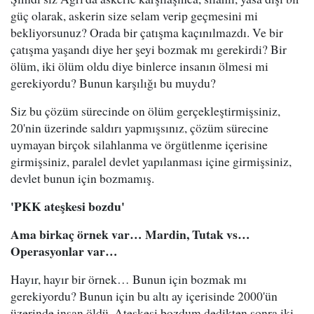
güç olarak, askerin size selam verip geçmesini mi
bekliyorsunuz? Orada bir çatışma kaçınılmazdı. Ve bir
çatışma yaşandı diye her şeyi bozmak mı gerekirdi? Bir
ölüm, iki ölüm oldu diye binlerce insanın ölmesi mi
gerekiyordu? Bunun karşılığı bu muydu?
Siz bu çözüm sürecinde on ölüm gerçekleştirmişsiniz,
20'nin üzerinde saldırı yapmışsınız, çözüm sürecine
uymayan birçok silahlanma ve örgütlenme içerisine
girmişsiniz, paralel devlet yapılanması içine girmişsiniz,
devlet bunun için bozmamış.
'PKK ateşkesi bozdu'
Ama birkaç örnek var… Mardin, Tutak vs…
Operasyonlar var…
Hayır, hayır bir örnek… Bunun için bozmak mı
gerekiyordu? Bunun için bu altı ay içerisinde 2000'ün
üzerinde insan öldü. Ateşkesi bozdum dedikten sonra iki