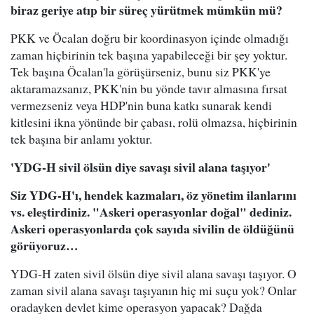
biraz geriye atıp bir süreç yürütmek mümkün mü?
PKK ve Öcalan doğru bir koordinasyon içinde olmadığı
zaman hiçbirinin tek başına yapabileceği bir şey yoktur.
Tek başına Öcalan'la görüşürseniz, bunu siz PKK'ye
aktaramazsanız, PKK'nin bu yönde tavır almasına fırsat
vermezseniz veya HDP'nin buna katkı sunarak kendi
kitlesini ikna yönünde bir çabası, rolü olmazsa, hiçbirinin
tek başına bir anlamı yoktur.
'YDG-H sivil ölsün diye savaşı sivil alana taşıyor'
Siz YDG-H'ı, hendek kazmaları, öz yönetim ilanlarını
vs. eleştirdiniz. "Askeri operasyonlar doğal" dediniz.
Askeri operasyonlarda çok sayıda sivilin de öldüğünü
görüyoruz…
YDG-H zaten sivil ölsün diye sivil alana savaşı taşıyor. O
zaman sivil alana savaşı taşıyanın hiç mi suçu yok? Onlar
oradayken devlet kime operasyon yapacak? Dağda