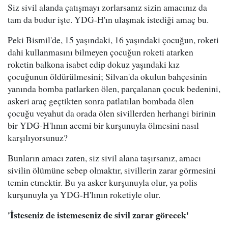
Siz sivil alanda çatışmayı zorlarsanız sizin amacınız da
tam da budur işte. YDG-H'ın ulaşmak istediği amaç bu.
Peki Bismil'de, 15 yaşındaki, 16 yaşındaki çocuğun, roketi
dahi kullanmasını bilmeyen çocuğun roketi atarken
roketin balkona isabet edip dokuz yaşındaki kız
çocuğunun öldürülmesini; Silvan'da okulun bahçesinin
yanında bomba patlarken ölen, parçalanan çocuk bedenini,
askeri araç geçtikten sonra patlatılan bombada ölen
çocuğu veyahut da orada ölen sivillerden herhangi birinin
bir YDG-H'lının acemi bir kurşunuyla ölmesini nasıl
karşılıyorsunuz?
Bunların amacı zaten, siz sivil alana taşırsanız, amacı
sivilin ölümüne sebep olmaktır, sivillerin zarar görmesini
temin etmektir. Bu ya asker kurşunuyla olur, ya polis
kurşunuyla ya YDG-H'lının roketiyle olur.
'İsteseniz de istemeseniz de sivil zarar görecek'