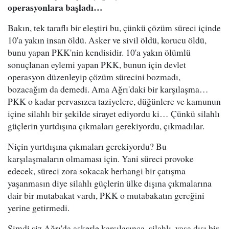
operasyonlara başladı…
Bakın, tek taraflı bir eleştiri bu, çünkü çözüm süreci içinde
10'a yakın insan öldü. Asker ve sivil öldü, korucu öldü,
bunu yapan PKK'nin kendisidir. 10'a yakın ölümlü
sonuçlanan eylemi yapan PKK, bunun için devlet
operasyon düzenleyip çözüm sürecini bozmadı,
bozacağım da demedi. Ama Ağrı'daki bir karşılaşma…
PKK o kadar pervasızca taziyelere, düğünlere ve kamunun
içine silahlı bir şekilde sirayet ediyordu ki… Çünkü silahlı
güçlerin yurtdışına çıkmaları gerekiyordu, çıkmadılar.
Niçin yurtdışına çıkmaları gerekiyordu? Bu
karşılaşmaların olmaması için. Yani süreci provoke
edecek, süreci zora sokacak herhangi bir çatışma
yaşanmasın diye silahlı güçlerin ülke dışına çıkmalarına
dair bir mutabakat vardı, PKK o mutabakatın gereğini
yerine getirmedi.
Şimdi siz Ağrı'da askerle karşılaşınca, silahlı, yasa dışı bir