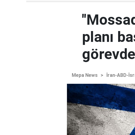
"Mossad'
planı ba
görevden
Mepa News
>
İran-ABD-İsr