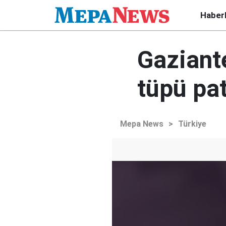
Haber
Gaziant
tüpü pat
Mepa News
>
Türkiye