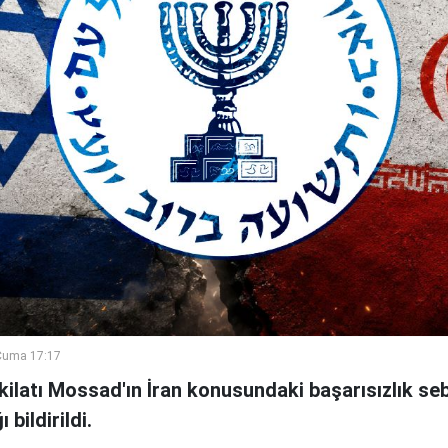
Cuma 17:17
şkilatı Mossad'ın İran konusundaki başarısızlık se
bildirildi.