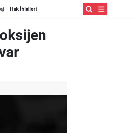
aj
Hak İhlalleri
oksijen
 var