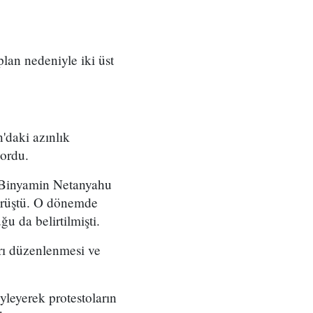
 plan nedeniyle iki üst
'daki azınlık
yordu.
ı Binyamin Netanyahu
örüştü. O dönemde
u da belirtilmişti.
arı düzenlenmesi ve
yleyerek protestoların