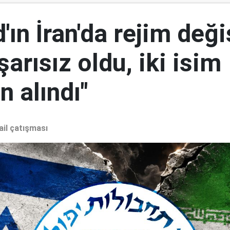
ın İran'da rejim deği
şarısız oldu, iki isim
 alındı"
ail çatışması