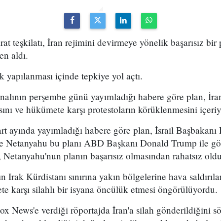
arat teşkilatı, İran rejimini devirmeye yönelik başarısız bir
en aldı.
k yapılanması içinde tepkiye yol açtı.
analının perşembe günü yayımladığı habere göre plan, İran
sını ve hükümete karşı protestoların körüklenmesini içeri
t ayında yayımladığı habere göre plan, İsrail Başbakan
 ve Netanyahu bu planı ABD Başkanı Donald Trump ile g
 Netanyahu'nun planın başarısız olmasından rahatsız olduğ
n Irak Kürdistanı sınırına yakın bölgelerine hava saldırıl
e karşı silahlı bir isyana öncülük etmesi öngörülüyordu.
x News'e verdiği röportajda İran'a silah gönderildiğini sö