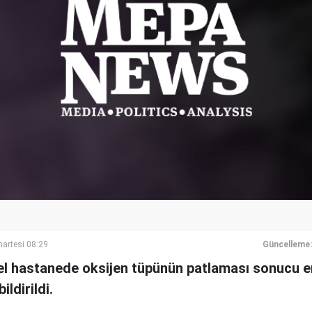
artesi 08:29
Güncelleme:
el hastanede oksijen tüpünün patlaması sonucu en
ildirildi.