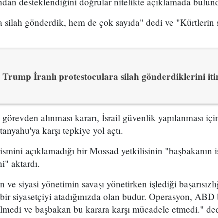
ından desteklendiğini doğrular nitelikte açıklamada bulun
 silah gönderdik, hem de çok sayıda" dedi ve "Kürtlerin s
Trump İranlı protestoculara silah gönderdiklerini itir
n görevden alınması kararı, İsrail güvenlik yapılanması i
yahu'ya karşı tepkiye yol açtı.
 ismini açıklamadığı bir Mossad yetkilisinin "başbakanın is
i" aktardı.
ve siyasi yönetimin savaşı yönetirken işlediği başarısızl
bir siyasetçiyi atadığınızda olan budur. Operasyon, ABD 
ilmedi ve başbakan bu karara karşı mücadele etmedi." dedi