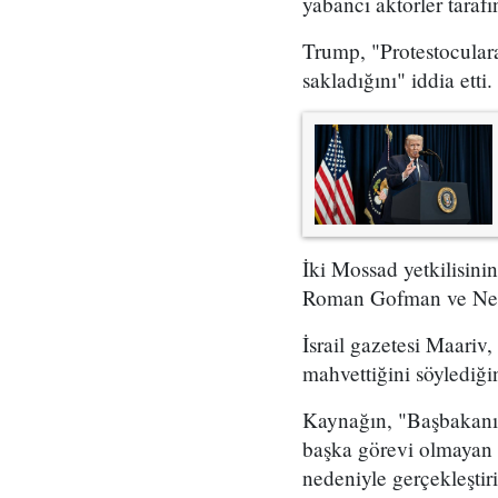
yabancı aktörler taraf
Trump, "Protestoculara
sakladığını" iddia etti.
İki Mossad yetkilisini
Roman Gofman ve Netan
İsrail gazetesi Maariv,
mahvettiğini söylediğin
Kaynağın, "Başbakanın 
başka görevi olmayan 
nedeniyle gerçekleştir