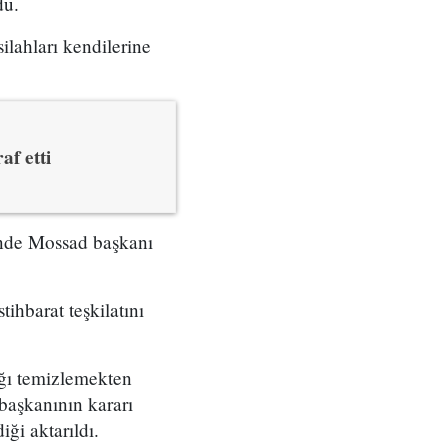
du.
ilahları kendilerine
af etti
çinde Mossad başkanı
tihbarat teşkilatını
ığı temizlemekten
başkanının kararı
ği aktarıldı.