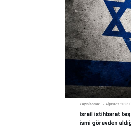
Yayınlanma:
07 Ağustos 2026 
İsrail istihbarat te
ismi görevden aldığı 