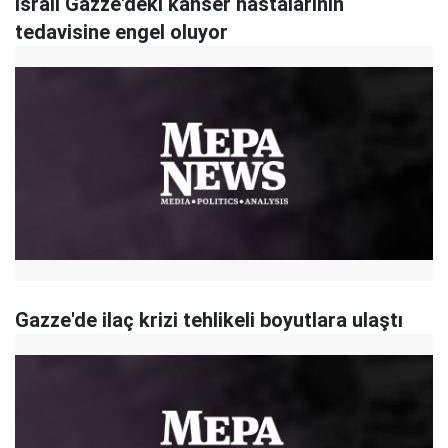
İsrail Gazze'deki kanser hastalarının
tedavisine engel oluyor
Gazze'de ilaç krizi tehlikeli boyutlara ulaştı