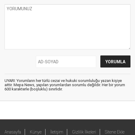
UYARI: Yorumların her türlü cezai ve hukuki sorumluluğu yazan kişiye
aittir. Mepa News, yapılan yorumlardan sorumlu değildir. Her bir yorum
600 karakterle (boşluklu) sınırlıdır.
Anasayfa
Künye
İletişim
Gizlilik İlkeleri
Sitene Ekle