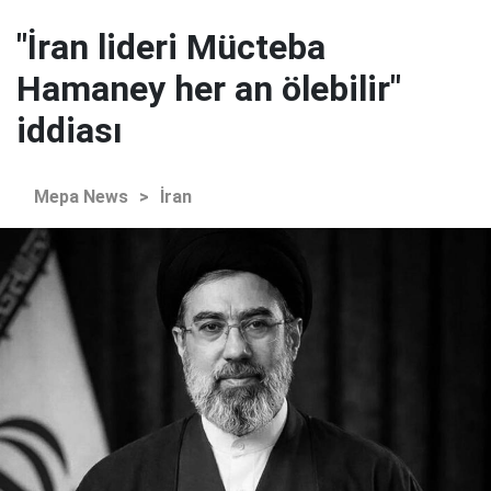
"İran lideri Mücteba
Hamaney her an ölebilir"
iddiası
Mepa News
>
İran