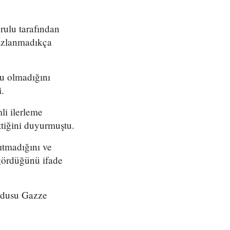
ulu tarafından
sızlanmadıkça
su olmadığını
.
li ilerleme
ttiğini duyurmuştu.
ıtmadığını ve
 gördüğünü ifade
ordusu Gazze