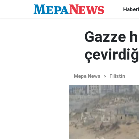
Haber
Gazze ha
çevirdiğ
Mepa News
>
Filistin