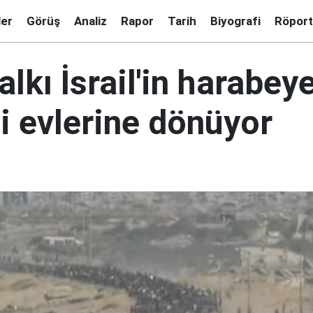
ler
Görüş
Analiz
Rapor
Tarih
Biyografi
Röport
lkı İsrail'in harabey
i evlerine dönüyor