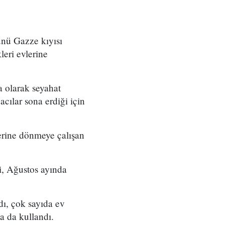
günü Gazze kıyısı
leri evlerine
a olarak seyahat
cılar sona erdiği için
lerine dönmeye çalışan
i, Ağustos ayında
ı, çok sayıda ev
a da kullandı.