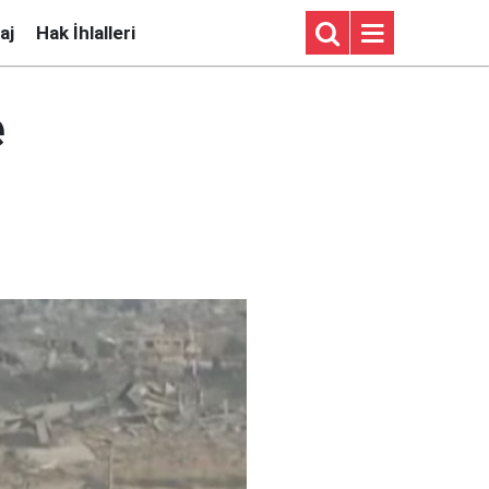
aj
Hak İhlalleri
e