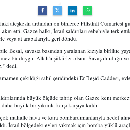
ndaki ateşkesin ardından on binlerce Filistinli Cumartesi 
ın etti. Gazze halkı, İsrail saldırıları sebebiyle terk ettik
le veya at arabalarıyla geri döndü.
bile Besal, savaşta başından yaralanan kızıyla birlikte yay
emez bir duygu. Allah'a şükürler olsun. Savaş durduğu ve a
." dedi.
n tamamen çekildiği sahil şeridindeki Er Reşid Caddesi, ev
saldırılarında büyük ölçüde tahrip olan Gazze kent merkez
a daha büyük bir yıkımla karşı karşıya kaldı.
çok mahalle hava ve kara bombardımanlarıyla hedef alınd
dı. İsrail bölgedeki evleri yıkmak için bomba yüklü araçl