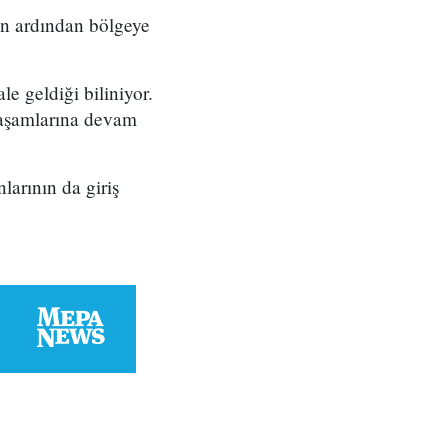
men ardından bölgeye
e geldiği biliniyor.
yaşamlarına devam
larının da giriş