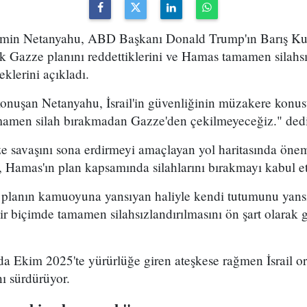
yamin Netanyahu, ABD Başkanı Donald Trump'ın Barış Kur
k Gazze planını reddettiklerini ve Hamas tamamen silah
klerini açıkladı.
konuşan Netanyahu, İsrail'in güvenliğinin müzakere konu
mamen silah bırakmadan Gazze'den çekilmeyeceğiz." dedi
 savaşını sona erdirmeyi amaçlayan yol haritasında önem
, Hamas'ın plan kapsamında silahlarını bırakmayı kabul e
, planın kamuoyuna yansıyan haliyle kendi tutumunu yans
ir biçimde tamamen silahsızlandırılmasını ön şart olarak
nda Ekim 2025'te yürürlüğe giren ateşkese rağmen İsrail 
nı sürdürüyor.