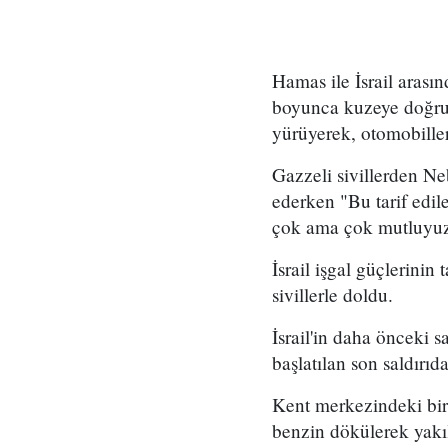
Hamas ile İsrail arası
boyunca kuzeye doğru ak
yürüyerek, otomobiller
Gazzeli sivillerden Ne
ederken "Bu tarif edil
çok ama çok mutluyuz
İsrail işgal güçlerini
sivillerle doldu.
İsrail'in daha önceki 
başlatılan son saldırıd
Kent merkezindeki bir
benzin dökülerek yakıl