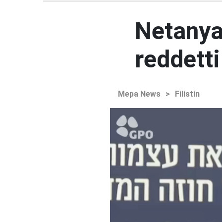
Netanya
reddetti
Mepa News
>
Filistin