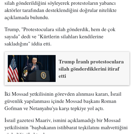
silah gönderildiğini söyleyerek protestoların yabancı
aktörler tarafından desteklendiğini doğrular nitelikte
açıklamada bulundu.
Trump, "Protestoculara silah gönderdik, hem de çok
sayıda" dedi ve "Kürtlerin silahları kendilerine
sakladığını" iddia etti.
Trump İranlı protestoculara
silah gönderdiklerini itiraf
etti
İki Mossad yetkilisinin görevden alınması kararı, İsrail
güvenlik yapılanması içinde Mossad başkanı Roman
Gofman ve Netanyahu'ya karşı tepkiye yol açtı.
İsrail gazetesi Maariv, ismini açıklamadığı bir Mossad
yetkilisinin "başbakanın istihbarat teşkilatını mahvettiğini