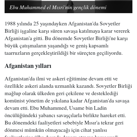
Ebu Muhammed el Mısri'nin gençlik dönemi
1988 yılında 25 yaşındayken Afganistan'da Sovyetler
Birliği işgaline karşı süren savaşa katılmaya karar vererek
Afganistan'a gitti. Bu dönemde Sovyetler Birliği'ne karşı
büyük çatışmaların yaşandığı ve geniş kapsamlı
taarruzların gerçekleştirildiği bir süreçten geçiliyordu.
Afganistan yılları
Afganistan'da ilmi ve askeri eğitimine devam etti ve
özellikle askeri alanda uzmanlık kazandı. Sovyetler Birliği
mağlup olarak ülkeden geri çekilene ve desteklediği
komünist yönetim de yıkılana kadar Afganistan'da savaşa
devam etti. Ebu Muhammed, Usame bin Ladin
öncülüğündeki yabancı savaşçılarla birlikte hareket etti.
Bu dönemdeki faaliyetleri sebebiyle Mısır'a tekrar geri
dönmesi mümkün olmayacağı için cihat yanlısı