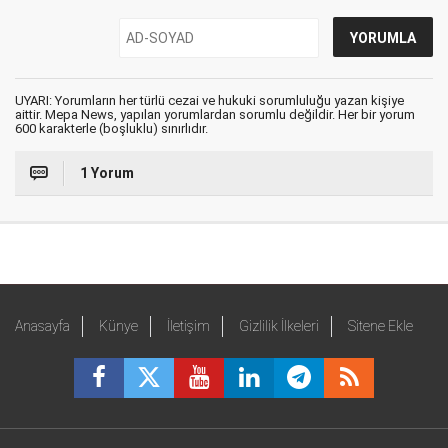
UYARI: Yorumların her türlü cezai ve hukuki sorumluluğu yazan kişiye
aittir. Mepa News, yapılan yorumlardan sorumlu değildir. Her bir yorum
600 karakterle (boşluklu) sınırlıdır.
1 Yorum
Anasayfa
Künye
İletişim
Gizlilik İlkeleri
Sitene Ekle