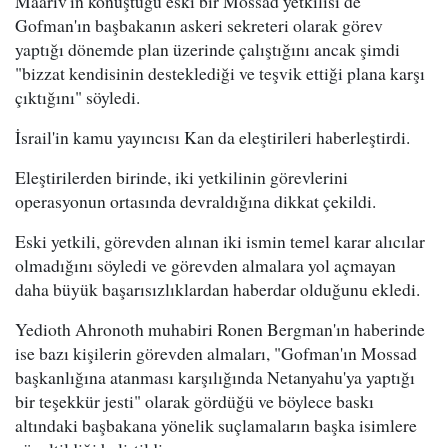
Maariv'in konuştuğu eski bir Mossad yetkilisi de
Gofman'ın başbakanın askeri sekreteri olarak görev
yaptığı dönemde plan üzerinde çalıştığını ancak şimdi
"bizzat kendisinin desteklediği ve teşvik ettiği plana karşı
çıktığını" söyledi.
İsrail'in kamu yayıncısı Kan da eleştirileri haberleştirdi.
Eleştirilerden birinde, iki yetkilinin görevlerini
operasyonun ortasında devraldığına dikkat çekildi.
Eski yetkili, görevden alınan iki ismin temel karar alıcılar
olmadığını söyledi ve görevden almalara yol açmayan
daha büyük başarısızlıklardan haberdar olduğunu ekledi.
Yedioth Ahronoth muhabiri Ronen Bergman'ın haberinde
ise bazı kişilerin görevden almaları, "Gofman'ın Mossad
başkanlığına atanması karşılığında Netanyahu'ya yaptığı
bir teşekkür jesti" olarak gördüğü ve böylece baskı
altındaki başbakana yönelik suçlamaların başka isimlere