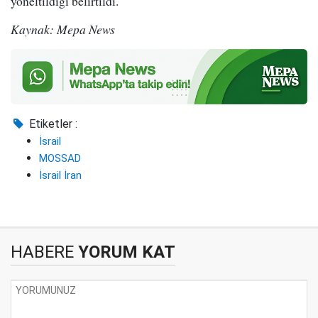
yöneltildiği belirtildi.
Kaynak: Mepa News
Etiketler :
İsrail
MOSSAD
İsrail İran
HABERE
YORUM KAT