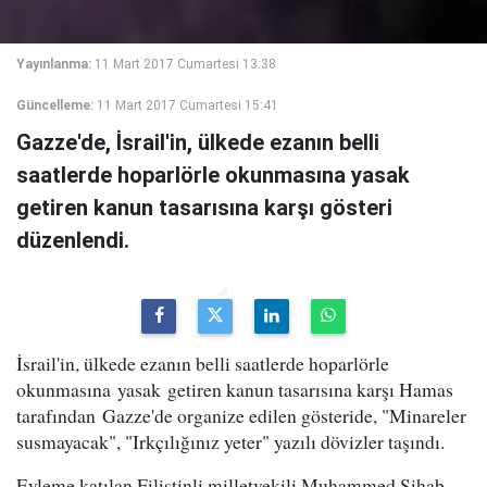
Yayınlanma:
11 Mart 2017 Cumartesi 13:38
Güncelleme:
11 Mart 2017 Cumartesi 15:41
Gazze'de, İsrail'in, ülkede ezanın belli
saatlerde hoparlörle okunmasına yasak
getiren kanun tasarısına karşı gösteri
düzenlendi.
İsrail'in, ülkede ezanın belli saatlerde hoparlörle
okunmasına yasak getiren kanun tasarısına karşı Hamas
tarafından Gazze'de organize edilen gösteride, "Minareler
susmayacak", "Irkçılığınız yeter" yazılı dövizler taşındı.
Eyleme katılan Filistinli milletvekili Muhammed Şihab,