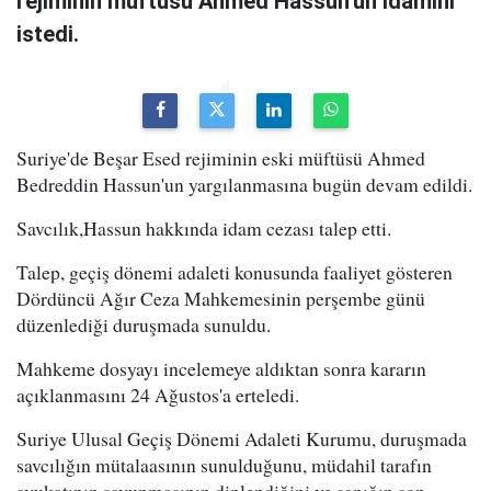
rejiminin müftüsü Ahmed Hassun'un idamını
istedi.
Suriye'de Beşar Esed rejiminin eski müftüsü Ahmed
Bedreddin Hassun'un yargılanmasına bugün devam edildi.
Savcılık,Hassun hakkında idam cezası talep etti.
Talep, geçiş dönemi adaleti konusunda faaliyet gösteren
Dördüncü Ağır Ceza Mahkemesinin perşembe günü
düzenlediği duruşmada sunuldu.
Mahkeme dosyayı incelemeye aldıktan sonra kararın
açıklanmasını 24 Ağustos'a erteledi.
Suriye Ulusal Geçiş Dönemi Adaleti Kurumu, duruşmada
savcılığın mütalaasının sunulduğunu, müdahil tarafın
avukatının savunmasının dinlendiğini ve sanığın son