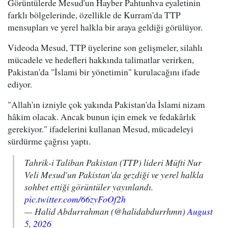
Görüntülerde Mesud'un Hayber Pahtunhva eyaletinin
farklı bölgelerinde, özellikle de Kurram'da TTP
mensupları ve yerel halkla bir araya geldiği görülüyor.
Videoda Mesud, TTP üyelerine son gelişmeler, silahlı
mücadele ve hedefleri hakkında talimatlar verirken,
Pakistan'da "İslami bir yönetimin" kurulacağını ifade
ediyor.
"Allah'ın izniyle çok yakında Pakistan'da İslami nizam
hâkim olacak. Ancak bunun için emek ve fedakârlık
gerekiyor." ifadelerini kullanan Mesud, mücadeleyi
sürdürme çağrısı yaptı.
Tahrik-i Taliban Pakistan (TTP) lideri Müfti Nur
Veli Mesud'un Pakistan'da gezdiği ve yerel halkla
sohbet ettiği görüntüler yayınlandı.
pic.twitter.com/66zyFoOf2h
— Halid Abdurrahman (@halidabdurrhmn)
August
5, 2026