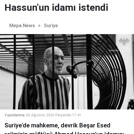
Hassun'un idamı istendi
Mepa News
>
Suriye
Yayınlanma:
06 Ağustos 2026 Perşembe 17:41
Suriye'de mahkeme, devrik Beşar Esed