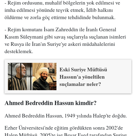
- Rejim ordusunu, muhalif bölgelerin yok edilmesi ve
imha edilmesi yönünde teşvik etmek, İdlib halkını
öldürme ve zorla göç ettirme tehdidinde bulunmak.
- Rejim komutanı İsam Zahreddin ile İranlı General
Kasım Süleymani gibi savaş suçlarıyla suçlanan isimleri
ve Rusya ile İran'ın Suriye'ye askeri müdahalelerini
desteklemek.
Eski Suriye Müftüsü
Hassun'a yöneltilen
suçlamalar neler?
Ahmed Bedreddin Hassun kimdir?
Ahmed Bedreddin Hassun, 1949 yılında Halep'te doğdu.
Ezher Üniversitesi'nde eğitim gördükten sonra 2002'de
Halep Müftüsü, 2005'te ise Beşar Esed tarafından Suriye