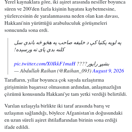
Yerel kaynaklara göre, iki aşiret arasında nesiller boyunca
süren ve 200'den fazla kişinin hayatını kaybetmesine,
yüzlercesinin de yaralanmasına neden olan kan davası,
Hakkani'nin yürüttüğü arabuluculuk görüşmeleri
sonucunda sona erdi.
په لویه پکتیا کې د خلیفه صاحب په هڅو څه باندې سل
کلنه بدي پای ته ورسېده!
pic.twitter.com/X0IkkF1maH
بشپړ راپور????
— Abdullah Raihan (@Raihan_093)
August 9, 2026
Tarafların, yıllar boyunca çok sayıda uzlaştırma
girişiminin başarısız olmasının ardından, anlaşmazlığın
çözümü konusunda Hakkani'ye tam yetki verdiği belirtildi.
Varılan uzlaşıyla birlikte iki taraf arasında barış ve
uzlaşının sağlandığı, böylece Afganistan'ın doğusundaki
en uzun süreli aşiret ihtilaflarından birinin sona erdiği
ifade edildi.