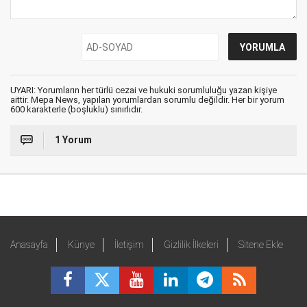
UYARI: Yorumların her türlü cezai ve hukuki sorumluluğu yazan kişiye
aittir. Mepa News, yapılan yorumlardan sorumlu değildir. Her bir yorum
600 karakterle (boşluklu) sınırlıdır.
1 Yorum
Anasayfa
Künye
İletişim
Gizlilik İlkeleri
Sitene Ekle