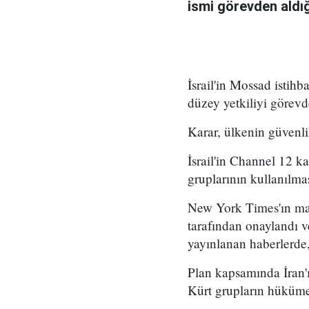
ismi görevden aldığı 
İsrail'in Mossad istihb
düzey yetkiliyi görevd
Karar, ülkenin güvenli
İsrail'in Channel 12 k
gruplarının kullanılma
New York Times'ın mar
tarafından onaylandı
yayınlanan haberlerde,
Plan kapsamında İran'ı
Kürt grupların hükümet