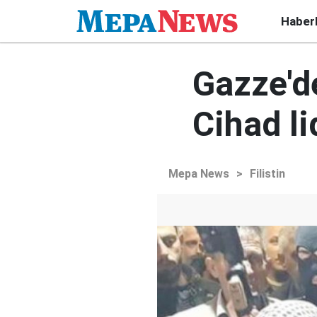
Haber
Gazze'de
Cihad li
Mepa News
>
Filistin