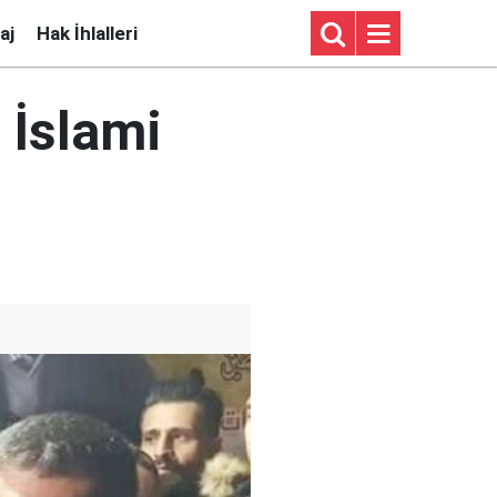
aj
Hak İhlalleri
l İslami