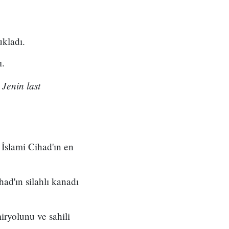
ukladı.
ı.
 Jenin last
 İslami Cihad'ın en
ad'ın silahlı kanadı
iryolunu ve sahili