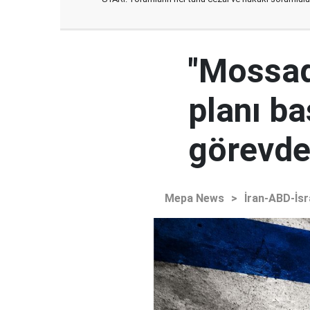
"Mossad'
planı ba
görevden
Mepa News
>
İran-ABD-İsr