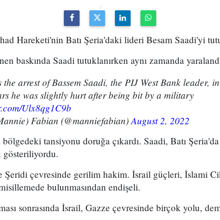
 Cihad Hareketi'nin Batı Şeria'daki lideri Besam Saadi'yi tut
en baskında Saadi tutuklanırken aynı zamanda yaraland
the arrest of Bassem Saadi, the PIJ West Bank leader, in
ars he was slightly hurt after being bit by a military
ter.com/Ulx8qg1C9b
annie) Fabian (@manniefabian)
August 2, 2022
 bölgedeki tansiyonu doruğa çıkardı. Saadi, Batı Şeria'da
 gösteriliyordu.
Şeridi çevresinde gerilim hakim. İsrail güçleri, İslami Cih
 misillemede bulunmasından endişeli.
ası sonrasında İsrail, Gazze çevresinde birçok yolu, dem