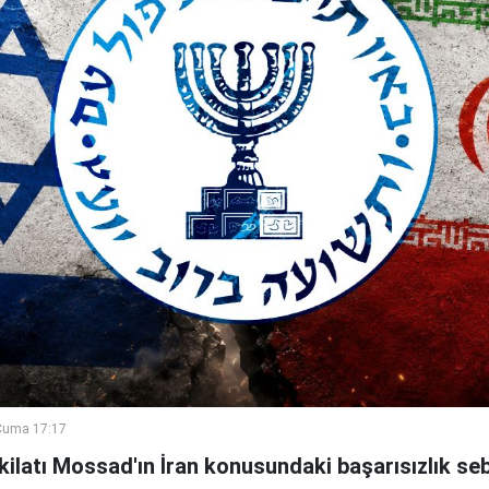
Cuma 17:17
şkilatı Mossad'ın İran konusundaki başarısızlık se