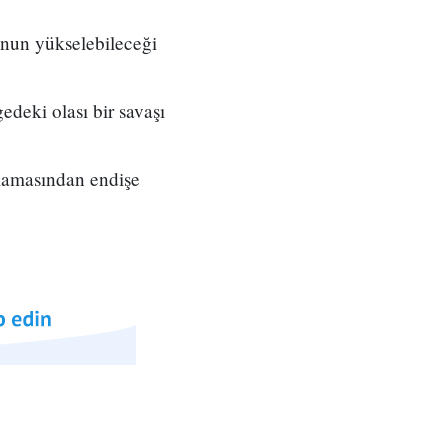
onun yükselebileceği
deki olası bir savaşı
şlamasından endişe