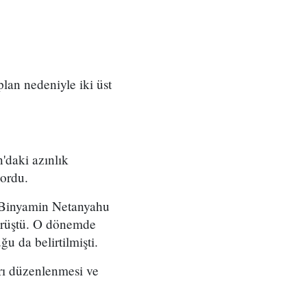
 plan nedeniyle iki üst
'daki azınlık
yordu.
ı Binyamin Netanyahu
örüştü. O dönemde
u da belirtilmişti.
arı düzenlenmesi ve