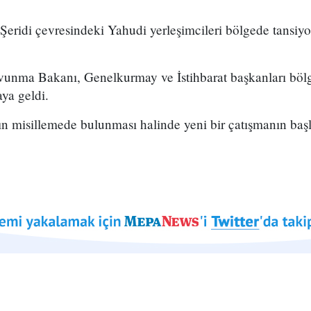
 Şeridi çevresindeki Yahudi yerleşimcileri bölgede tansiy
avunma Bakanı, Genelkurmay ve İstihbarat başkanları bölge
ya geldi.
ın misillemede bulunması halinde yeni bir çatışmanın ba