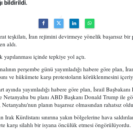
bildirildi.
arat teşkilatı, İran rejimini devirmeye yönelik başarısız bir
en aldı.
k yapılanması içinde tepkiye yol açtı.
analının perşembe günü yayımladığı habere göre plan, İran
sını ve hükümete karşı protestoların körüklenmesini içeri
t ayında yayımladığı habere göre plan, İsrail Başbakan
 ve Netanyahu bu planı ABD Başkanı Donald Trump ile g
 Netanyahu'nun planın başarısız olmasından rahatsız olduğ
n Irak Kürdistanı sınırına yakın bölgelerine hava saldırıl
e karşı silahlı bir isyana öncülük etmesi öngörülüyordu.