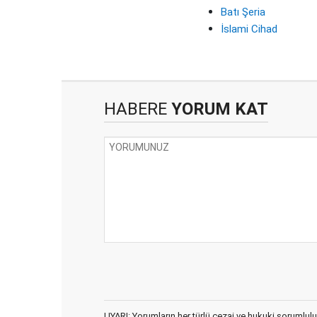
Batı Şeria
İslami Cihad
HABERE
YORUM KAT
UYARI: Yorumların her türlü cezai ve hukuki sorumlulu