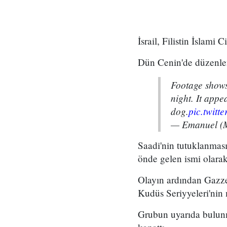
İsrail, Filistin İslami
Dün Cenin'de düzenlen
Footage shows 
night. It appe
dog.
pic.twit
— Emanuel (M
Saadi'nin tutuklanması
önde gelen ismi olarak
Olayın ardından Gazze 
Kudüs Seriyyeleri'nin
Grubun uyarıda bulunm