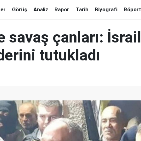
ler
Görüş
Analiz
Rapor
Tarih
Biyografi
Röport
 savaş çanları: İsrai
derini tutukladı