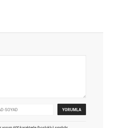
yorum 600 karakterle (boşluklu) sınırlıdır.