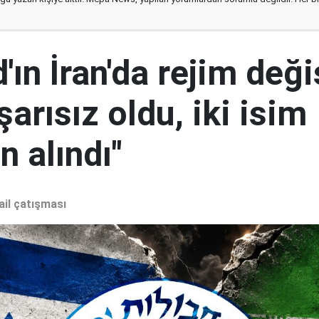
ın İran'da rejim deği
şarısız oldu, iki isim
 alındı"
ail çatışması