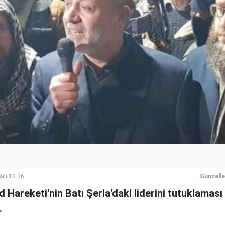
alı 10:36
Güncell
had Hareketi'nin Batı Şeria'daki liderini tutuklamas
.