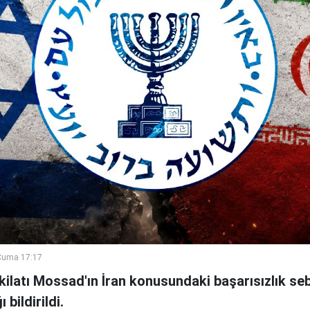
Cuma 17:17
şkilatı Mossad'ın İran konusundaki başarısızlık se
bildirildi.