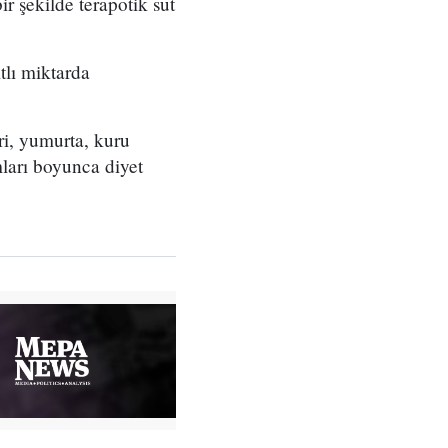
r şekilde terapötik süt
tlı miktarda
eri, yumurta, kuru
mları boyunca diyet