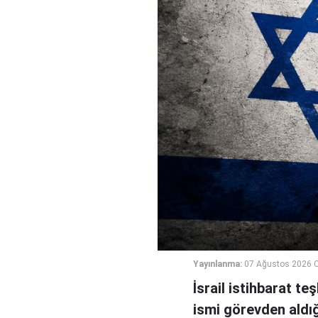
Yayınlanma:
07 Ağustos 2026 
İsrail istihbarat te
ismi görevden aldığı 