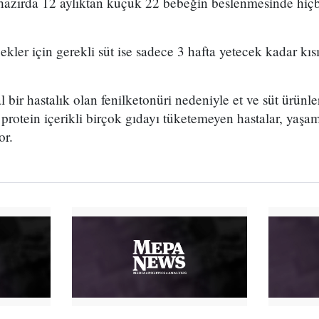
hazırda 12 aylıktan küçük 22 bebeğin beslenmesinde hiçbi
kler için gerekli süt ise sadece 3 hafta yetecek kadar kısı
 bir hastalık olan fenilketonüri nedeniyle et ve süt ürünl
i protein içerikli birçok gıdayı tüketemeyen hastalar, yaşa
or.