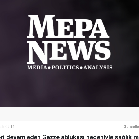
alı 09:11
Güncell
beri devam eden Gazze ablukası nedeniyle sağlık 