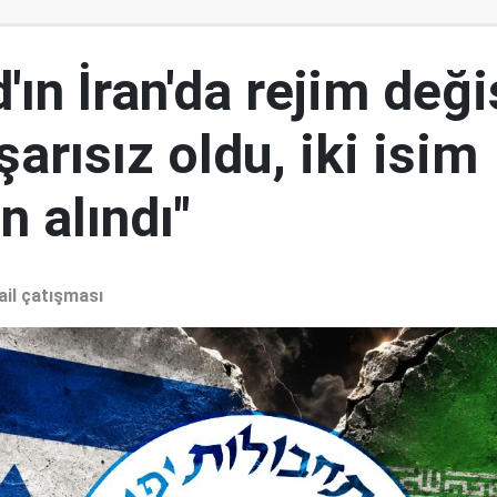
ın İran'da rejim deği
şarısız oldu, iki isim
 alındı"
ail çatışması