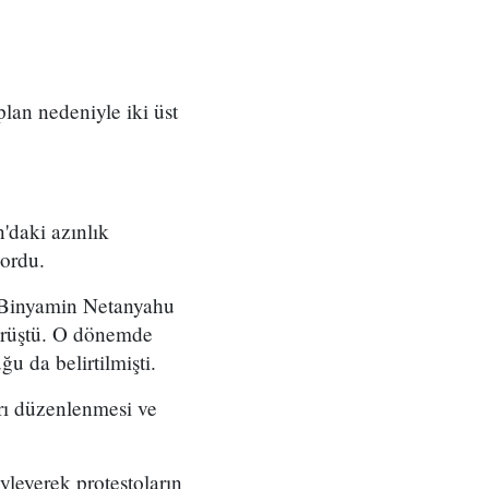
 plan nedeniyle iki üst
'daki azınlık
yordu.
ı Binyamin Netanyahu
örüştü. O dönemde
u da belirtilmişti.
arı düzenlenmesi ve
yleyerek protestoların