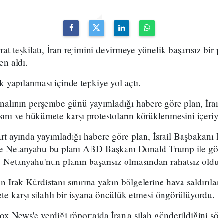
arat teşkilatı, İran rejimini devirmeye yönelik başarısız bir
en aldı.
k yapılanması içinde tepkiye yol açtı.
analının perşembe günü yayımladığı habere göre plan, İran
sını ve hükümete karşı protestoların körüklenmesini içeri
t ayında yayımladığı habere göre plan, İsrail Başbakan
 ve Netanyahu bu planı ABD Başkanı Donald Trump ile g
 Netanyahu'nun planın başarısız olmasından rahatsız olduğ
n Irak Kürdistanı sınırına yakın bölgelerine hava saldırıl
e karşı silahlı bir isyana öncülük etmesi öngörülüyordu.
x News'e verdiği röportajda İran'a silah gönderildiğini sö