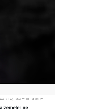
eme:
28 Ağustos 2018 Salı 09:22
malzemelerine