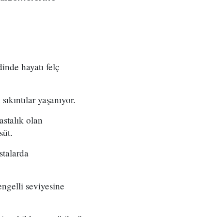
inde hayatı felç
ıkıntılar yaşanıyor.
astalık olan
süt.
stalarda
ngelli seviyesine