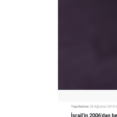
Yayınlanma:
28 Ağustos 2018 S
İsrail'in 2006'dan 