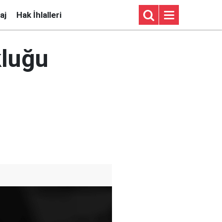
aj
Hak İhlalleri
kluğu
z