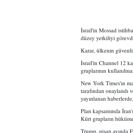
İsrail'in Mossad istihb
düzey yetkiliyi görevd
Karar, ülkenin güvenli
İsrail'in Channel 12 k
gruplarının kullanılma
New York Times'ın mar
tarafından onaylandı
yayınlanan haberlerde,
Plan kapsamında İran'ı
Kürt grupların hükümet
Trump, nisan ayında Fo