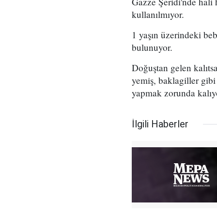
Gazze Şeridi'nde hali 
kullanılmıyor.
1 yaşın üzerindeki bebe
bulunuyor.
Doğuştan gelen kalıtsal
yemiş, baklagiller gib
yapmak zorunda kalıy
İlgili Haberler