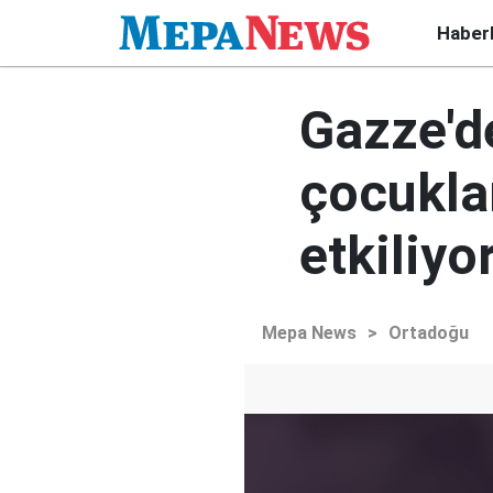
Haber
Gazze'd
çocukla
etkiliyo
Mepa News
>
Ortadoğu