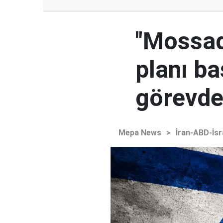
"Mossad'
planı ba
görevden
Mepa News
>
İran-ABD-İsr