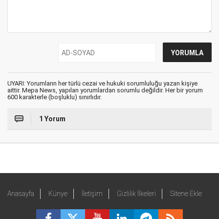
UYARI: Yorumların her türlü cezai ve hukuki sorumluluğu yazan kişiye
aittir. Mepa News, yapılan yorumlardan sorumlu değildir. Her bir yorum
600 karakterle (boşluklu) sınırlıdır.
1 Yorum
Anasayfa
Künye
İletişim
Gizlilik İlkeleri
Sitene Ekle