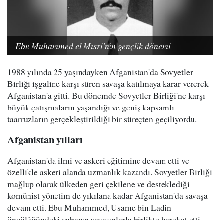
Ebu Muhammed el Mısri'nin gençlik dönemi
1988 yılında 25 yaşındayken Afganistan'da Sovyetler
Birliği işgaline karşı süren savaşa katılmaya karar vererek
Afganistan'a gitti. Bu dönemde Sovyetler Birliği'ne karşı
büyük çatışmaların yaşandığı ve geniş kapsamlı
taarruzların gerçekleştirildiği bir süreçten geçiliyordu.
Afganistan yılları
Afganistan'da ilmi ve askeri eğitimine devam etti ve
özellikle askeri alanda uzmanlık kazandı. Sovyetler Birliği
mağlup olarak ülkeden geri çekilene ve desteklediği
komünist yönetim de yıkılana kadar Afganistan'da savaşa
devam etti. Ebu Muhammed, Usame bin Ladin
öncülüğündeki yabancı savaşçılarla birlikte hareket etti.