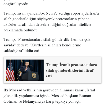
öngörülüyordu.
Trump, nisan ayında Fox News'e verdiği röportajda İran'a
silah gönderildiğini söyleyerek protestoların yabancı
aktörler tarafından desteklendiğini doğrular nitelikte
açıklamada bulundu.
Trump, "Protestoculara silah gönderdik, hem de çok
sayıda" dedi ve "Kürtlerin silahları kendilerine
sakladığını" iddia etti.
Trump İranlı protestoculara
silah gönderdiklerini itiraf
etti
İki Mossad yetkilisinin görevden alınması kararı, İsrail
güvenlik yapılanması içinde Mossad başkanı Roman
Gofman ve Netanyahu'ya karşı tepkiye yol açtı.