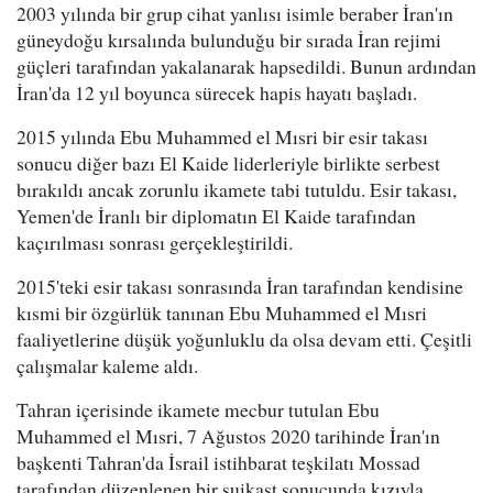
2003 yılında bir grup cihat yanlısı isimle beraber İran'ın
güneydoğu kırsalında bulunduğu bir sırada İran rejimi
güçleri tarafından yakalanarak hapsedildi. Bunun ardından
İran'da 12 yıl boyunca sürecek hapis hayatı başladı.
2015 yılında Ebu Muhammed el Mısri bir esir takası
sonucu diğer bazı El Kaide liderleriyle birlikte serbest
bırakıldı ancak zorunlu ikamete tabi tutuldu. Esir takası,
Yemen'de İranlı bir diplomatın El Kaide tarafından
kaçırılması sonrası gerçekleştirildi.
2015'teki esir takası sonrasında İran tarafından kendisine
kısmi bir özgürlük tanınan Ebu Muhammed el Mısri
faaliyetlerine düşük yoğunluklu da olsa devam etti. Çeşitli
çalışmalar kaleme aldı.
Tahran içerisinde ikamete mecbur tutulan Ebu
Muhammed el Mısri, 7 Ağustos 2020 tarihinde İran'ın
başkenti Tahran'da İsrail istihbarat teşkilatı Mossad
tarafından düzenlenen bir suikast sonucunda kızıyla