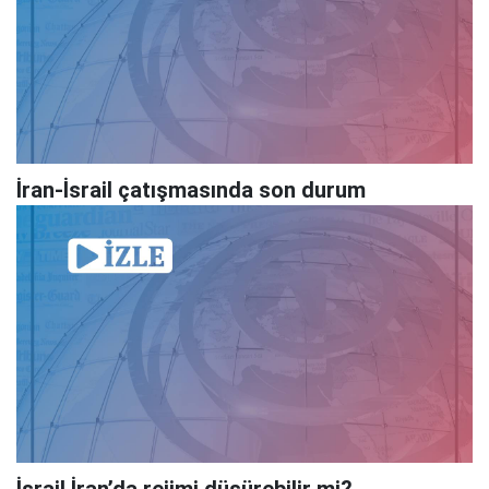
İran-İsrail çatışmasında son durum
İsrail İran’da rejimi düşürebilir mi?