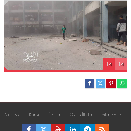
14
14
Anasayfa
Künye
İletişim
Gizlilik İlkeleri
Sitene Ekle