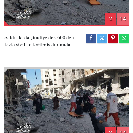
2
14
Saldırılarda şimdiye dek 600'den
fazla sivil katledilmiş durumda.
3
14