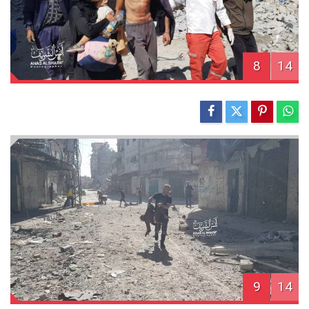
8
14
9
14