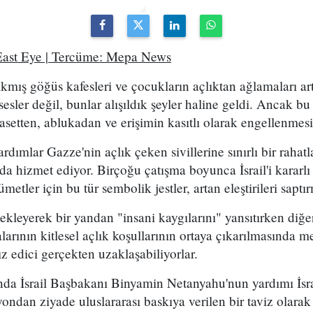
 East Eye | Tercüme: Mepa News
çıkmış göğüs kafesleri ve çocukların açlıktan ağlamaları a
esler değil, bunlar alışıldık şeyler haline geldi. Ancak bu 
yasetten, ablukadan ve erişimin kasıtlı olarak engellenme
dımlar Gazze'nin açlık çeken sivillerine sınırlı bir rahat
da hizmet ediyor. Birçoğu çatışma boyunca İsrail'i kararlı 
metler için bu tür sembolik jestler, artan eleştirileri sapt
ekleyerek bir yandan "insani kaygılarını" yansıtırken diğ
alarının kitlesel açlık koşullarının ortaya çıkarılmasında me
z edici gerçekten uzaklaşabiliyorlar.
a İsrail Başbakanı Binyamin Netanyahu'nun yardımı İsrai
syondan ziyade uluslararası baskıya verilen bir taviz olar