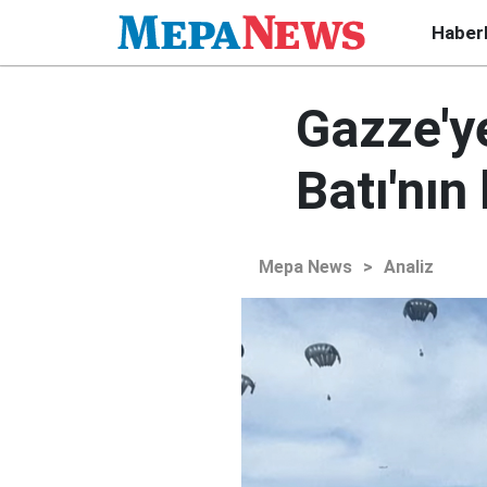
Haber
Gazze'y
Batı'nın
Mepa News
>
Analiz