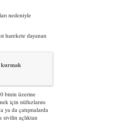
arı nedeniyle
nist harekete dayanan
'i kurmak
60 binin üzerine
mek için nüfuzlarını
da ya da çatışmalarda
a sivilin açlıktan