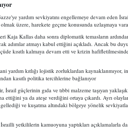
mıyor
azze'ye yardım sevkiyatını engellemeye devam eden İsrail'e 
hil olmak üzere, harekete geçme konusunda uzlaşmaya var
eri Kaja Kallas daha sonra diplomatik temasların ardından
acak adımlar atmayı kabul ettiğini açıkladı. Ancak bu du
lçüde kısıtlı kalmaya devam etti ve krizin hafifletilmesind
ani yardım kıtlığı lojistik zorluklardan kaynaklanmıyor, in
ından kasıtlı politika tercihlerine bağlanıyor
bir, İsrail güçlerinin gıda ve tıbbi malzeme taşıyan yaklaş
ttiğini ya da ateşe verdiğini ortaya çıkardı. Ayrı olaylarda
gellediği ve kuşatma altındaki bölgeye yönelik sevkiyatla
İsrailli yetkililerin kamuoyuna yaptıkları açıklamalarla d