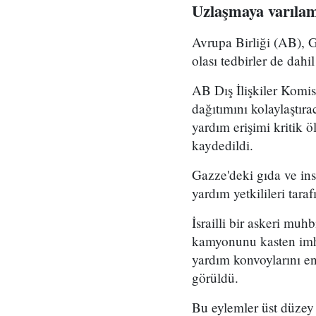
Uzlaşmaya varıla
Avrupa Birliği (AB), G
olası tedbirler de da
AB Dış İlişkiler Komis
dağıtımını kolaylaştır
yardım erişimi kritik ö
kaydedildi.
Gazze'deki gıda ve ins
yardım yetkilileri taraf
İsrailli bir askeri muh
kamyonunu kasten imha e
yardım konvoylarını en
görüldü.
Bu eylemler üst düzey 