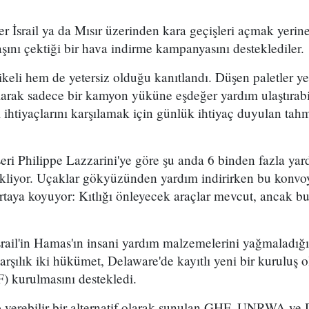
er İsrail ya da Mısır üzerinden kara geçişleri açmak yerin
aşını çektiği bir hava indirme kampanyasını desteklediler.
eli hem de yetersiz olduğu kanıtlandı. Düşen paletler yerd
olarak sadece bir kamyon yüküne eşdeğer yardım ulaştırab
 ihtiyaçlarını karşılamak için günlük ihtiyaç duyulan ta
 Philippe Lazzarini'ye göre şu anda 6 binden fazla ya
ekliyor. Uçaklar gökyüzünden yardım indirirken bu konvo
ortaya koyuyor: Kıtlığı önleyecek araçlar mevcut, ancak bu
ail'in Hamas'ın insani yardım malzemelerini yağmaladığı 
karşılık iki hükümet, Delaware'de kayıtlı yeni bir kuruluş 
) kurulmasını destekledi.
 verebilir bir alternatif olarak sunulan GHF, UNRWA ve