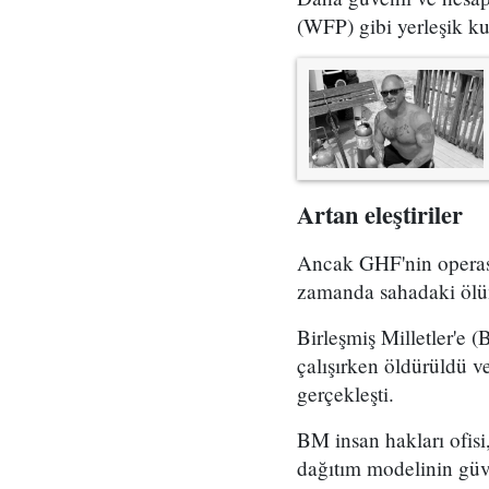
(WFP) gibi yerleşik ku
Artan eleştiriler
Ancak GHF'nin operasyo
zamanda sahadaki ölümc
Birleşmiş Milletler'e 
çalışırken öldürüldü v
gerçekleşti.
BM insan hakları ofis
dağıtım modelinin güve