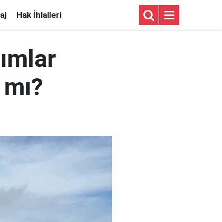
aj
Hak İhlalleri
dımlar
ı mı?