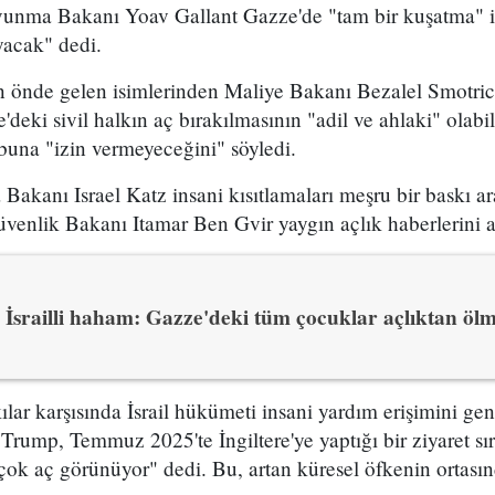
vunma Bakanı Yoav Gallant Gazze'de "tam bir kuşatma" ila
yacak" dedi.
n önde gelen isimlerinden Maliye Bakanı Bezalel Smotrich
'deki sivil halkın aç bırakılmasının "adil ve ahlaki" olab
buna "izin vermeyeceğini" söyledi.
akanı Israel Katz insani kısıtlamaları meşru bir baskı ar
venlik Bakanı Itamar Ben Gvir yaygın açlık haberlerini a
İsrailli haham: Gazze'deki tüm çocuklar açlıktan ölm
ılar karşısında İsrail hükümeti insani yardım erişimini gen
ump, Temmuz 2025'te İngiltere'ye yaptığı bir ziyaret sı
ok aç görünüyor" dedi. Bu, artan küresel öfkenin ortasın