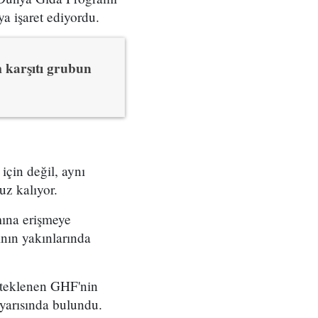
a işaret ediyordu.
m karşıtı grubun
için değil, aynı
uz kalıyor.
mına erişmeye
ının yakınlarında
esteklenen GHF'nin
uyarısında bulundu.