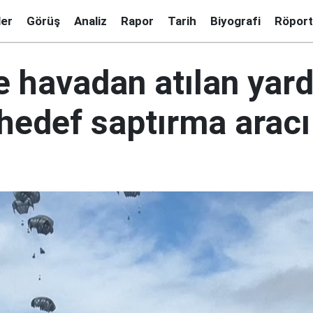
ler
Görüş
Analiz
Rapor
Tarih
Biyografi
Röport
e havadan atılan yar
 hedef saptırma arac