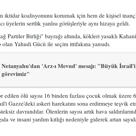
 iktidar koalisyonunu korumak için hem de kişisel inançl
cı üyelerin sertlik yanlısı görüşleriyle aynı hizaya geldi.
ağ Partiler Birliği" bayrağı altında, kökleri yasaklı Kaha
zip olan Yahudi Gücü ile seçim ittifakına yansıdı.
Netanyahu'dan 'Arz-ı Mevud' mesajı: "Büyük İsrail
görevimiz"
or edilen ölü sayısı 16 binden fazlası çocuk olmak üzere 
il'i Gazze'deki askeri harekatını sona erdirmeye teşvik et
eksiz davrandılar. Ölenlerin sayısı artık hava saldırıların
, gıda ve insani yardım kıtlığı nedeniyle giderek artan sayıd