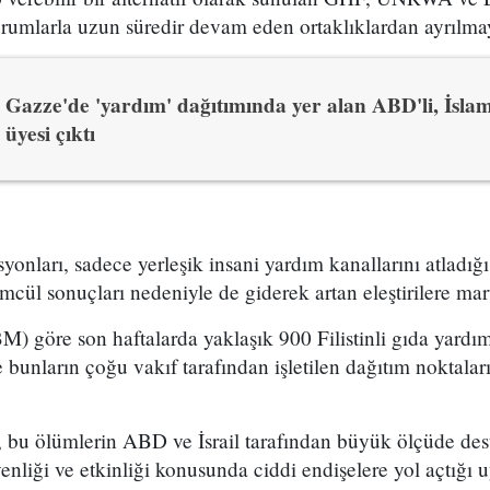
rumlarla uzun süredir devam eden ortaklıklardan ayrılmay
Gazze'de 'yardım' dağıtımında yer alan ABD'li, İsla
üyesi çıktı
nları, sadece yerleşik insani yardım kanallarını atladığı 
ül sonuçları nedeniyle de giderek artan eleştirilere mar
(BM) göre son haftalarda yaklaşık 900 Filistinli gıda yardı
e bunların çoğu vakıf tarafından işletilen dağıtım noktalar
i, bu ölümlerin ABD ve İsrail tarafından büyük ölçüde d
nliği ve etkinliği konusunda ciddi endişelere yol açtığı 