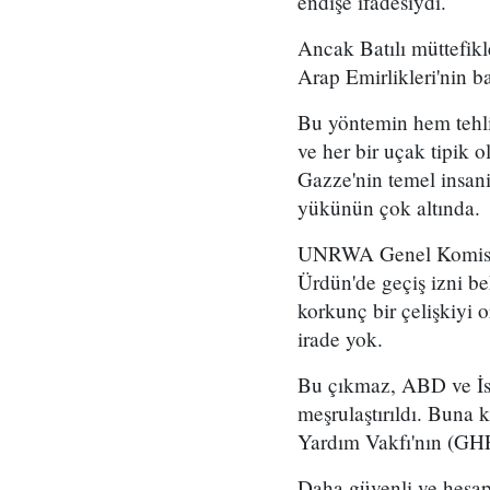
endişe ifadesiydi.
Ancak Batılı müttefikl
Arap Emirlikleri'nin b
Bu yöntemin hem tehlik
ve her bir uçak tipik 
Gazze'nin temel insani
yükünün çok altında.
UNRWA Genel Komiseri
Ürdün'de geçiş izni b
korkunç bir çelişkiyi 
irade yok.
Bu çıkmaz, ABD ve İsr
meşrulaştırıldı. Buna 
Yardım Vakfı'nın (GHF
Daha güvenli ve hesap