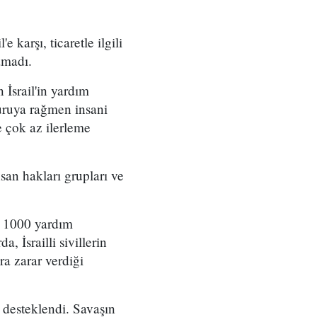
karşı, ticaretle ilgili
amadı.
 İsrail'in yardım
yuruya rağmen insani
e çok az ilerleme
san hakları grupları ve
ık 1000 yardım
, İsrailli sivillerin
ra zarar verdiği
a desteklendi. Savaşın