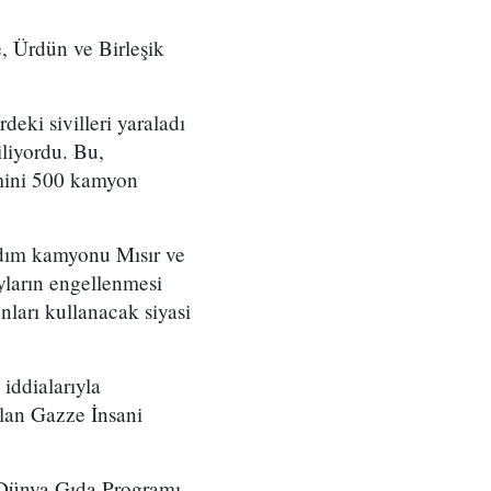
e, Ürdün ve Birleşik
eki sivilleri yaraladı
iliyordu. Bu,
hmini 500 kamyon
rdım kamyonu Mısır ve
yların engellenmesi
nları kullanacak siyasi
iddialarıyla
olan Gazze İnsani
 Dünya Gıda Programı