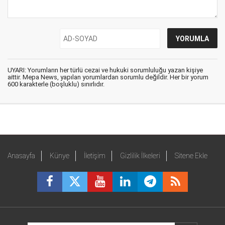
UYARI: Yorumların her türlü cezai ve hukuki sorumluluğu yazan kişiye
aittir. Mepa News, yapılan yorumlardan sorumlu değildir. Her bir yorum
600 karakterle (boşluklu) sınırlıdır.
Anasayfa
Künye
İletişim
Gizlilik İlkeleri
Sitene Ekle