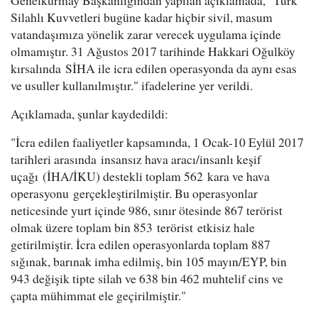
Genelkurmay Başkanlığından yapılan açıklamada, "Türk
Silahlı Kuvvetleri bugüne kadar hiçbir sivil, masum
vatandaşımıza yönelik zarar verecek uygulama içinde
olmamıştır. 31 Ağustos 2017 tarihinde Hakkari Oğulköy
kırsalında SİHA ile icra edilen operasyonda da aynı esas
ve usuller kullanılmıştır." ifadelerine yer verildi.
Açıklamada, şunlar kaydedildi:
"İcra edilen faaliyetler kapsamında, 1 Ocak-10 Eylül 2017
tarihleri arasında insansız hava aracı/insanlı keşif
uçağı (İHA/İKU) destekli toplam 562 kara ve hava
operasyonu gerçekleştirilmiştir. Bu operasyonlar
neticesinde yurt içinde 986, sınır ötesinde 867 terörist
olmak üzere toplam bin 853 terörist etkisiz hale
getirilmiştir. İcra edilen operasyonlarda toplam 887
sığınak, barınak imha edilmiş, bin 105 mayın/EYP, bin
943 değişik tipte silah ve 638 bin 462 muhtelif cins ve
çapta mühimmat ele geçirilmiştir."