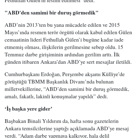
Fethullah Gülen'in teslim edilmesi" dedi.
"ABD'den samimi bir duruş görmedik"
ABD’nin 2013’ten bu yana mücadele edilen ve 2015
Mayıs’ında resmen terör örgütü olarak kabul edilen Gülen
cemaatinin lideri Fethullah Gülen’i bugüne kadar iade
etmemiş olması, ilişkilerin gerilmesine sebep oldu. 15
Temmuz darbe girişiminin ardından gerilim arttı. İlk
günden itibaren Ankara’dan ABD’ye sert mesajlar iletildi.
Cumhurbaşkanı Erdoğan, Perşembe akşamı Külliye’de
görüştüğü TBMM Başkanlık Divanı’nda bulunan
milletvekillerine, “ABD’den samimi bir duruş görmedik,
amalı, fakatlı, lakinli konuşmalar yapıldı” dedi.
‘İş başka yere gider’
Başbakan Binali Yıldırım da, hafta sonu gazetelerin
Ankara temsilcilerine yaptığı açıklamada ABD’ye mesaj
verdi. “Adam darbe yapmaya kalkıyor, hala delil