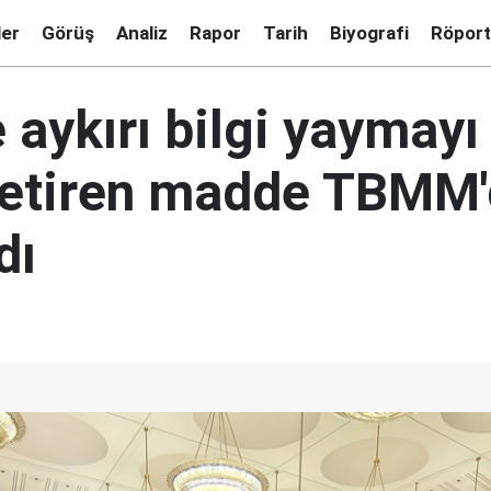
ler
Görüş
Analiz
Rapor
Tarih
Biyografi
Röport
aykırı bilgi yaymayı
getiren madde TBMM
dı