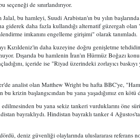
bu seçeneği de sınırlandırıyor.
 Jalal, bu hamleyi, Suudi Arabistan'ın bu yılın başların
 giderek daha fazla kullandığı alternatif güzergah olan
lendirme imkanını engelleme girişimi" olarak tanımladı.
mayı Kızıldeniz'in daha kuzeyine doğru genişletme tehdidi
uyor. Dışarıda bu hamlenin İran'ın Hürmüz Boğazı konu
ladığını, içeride ise "Riyad üzerindeki zorlayıcı baskıyı 
er'de analist olan Matthew Wright bu hafta BBC'ye, "Ham 
dan bu krizin başlangıcından bu yana yaşadığımız en kötü
n edilmesinden bu yana sekiz tankeri vurduklarını öne sü
indistan bayraklıydı. Hindistan bayraklı tanker 4 Ağustos
dördü, deniz güvenliği olaylarında uluslararası referans no