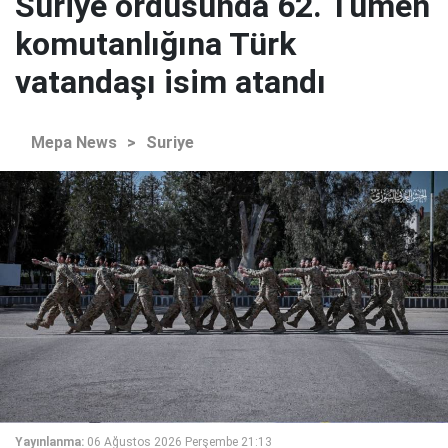
Suriye ordusunda 62. Tümen
komutanlığına Türk
vatandaşı isim atandı
Mepa News
>
Suriye
Yayınlanma:
06 Ağustos 2026 Perşembe 21:13