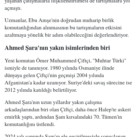
yaşanan çatışmalarla ilişkilendirilmesi de tartışmalara yol
açmıştı.
Uzmanlar, Ebu Amşe'nin doğrudan muharip birlik
komutanlığından alınmasının bu tartışmaların etkisini
azaltmaya yönelik bir adım olabileceğini değerlendiriyor.
Ahmed Şara'nın yakın isimlerinden biri
Yeni komutan Ömer Muhammed Çiftçi, "Muhtar Türki"
ismiyle de tanınıyor. 1980 yılında Osmaniye ilinde
dünyaya gelen Çiftçi'nin geçmişi 2004 yılında
Afganistan'a kadar uzanıyor. Suriye'deki savaş sürecine ise
2012 yılında katıldığı belirtiliyor.
Ahmed Şara'nın uzun yıllardır yakın çalışma
arkadaşlarından biri olan Çiftçi, daha önce Halep'te askeri
emirlik yaptı, ardından Şam kırsalındaki 70. Tümen'in
komutanlığını üstlendi.
2024 yılı sonunda Şam'ın ele geçirilmesiyle sonuçlanan