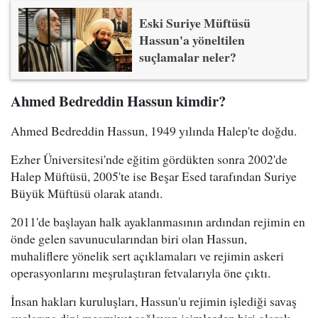
Eski Suriye Müftüsü
Hassun'a yöneltilen
suçlamalar neler?
Ahmed Bedreddin Hassun kimdir?
Ahmed Bedreddin Hassun, 1949 yılında Halep'te doğdu.
Ezher Üniversitesi'nde eğitim gördükten sonra 2002'de
Halep Müftüsü, 2005'te ise Beşar Esed tarafından Suriye
Büyük Müftüsü olarak atandı.
2011'de başlayan halk ayaklanmasının ardından rejimin en
önde gelen savunucularından biri olan Hassun,
muhaliflere yönelik sert açıklamaları ve rejimin askeri
operasyonlarını meşrulaştıran fetvalarıyla öne çıktı.
İnsan hakları kuruluşları, Hassun'u rejimin işlediği savaş
suçlarına dini meşruiyet sağlayan isimlerden biri olarak