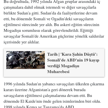
Bu doğrultuda, 1992 yılında Afgan gruplar arasındaki iç
çatışmalara dahil olmak istemedi ve diğer savaşçılarla
birlikte Sudan'a gitti. Sudan'da da faaliyetlerine devam
etti, bu dönemde Somali ve Ogadin'deki savaşçıların
eğitilmesi sürecinde yer aldı. Bu askeri eğitim sürecinin
Mogadişu sorumlusu olarak görevlendirildi. Eğittiği
savaşçılar Somali'de Amerikan güçlerine yönelik saldırılar
içerisinde yer aldılar.
Tarih | 'Kara Şahin Düştü':
Somali'de ABD'nin 19 kayıp
verdiği Mogadişu
Muharebesi
1996 yılında Sudan'ın yabancı savaşçıları ülkeden çıkarma
kararı üzerine Afganistan'a geri dönerek burada
savaşçıların eğitilmesi çalışmalarına devam etti. Bu
dönemde El Kaide'nin önde gelen isimlerinden biri oldu.
1998 yılında Kenya ve Tanzanya'da ABD