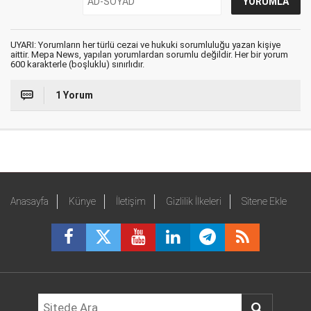
UYARI: Yorumların her türlü cezai ve hukuki sorumluluğu yazan kişiye
aittir. Mepa News, yapılan yorumlardan sorumlu değildir. Her bir yorum
600 karakterle (boşluklu) sınırlıdır.
1 Yorum
Anasayfa
Künye
İletişim
Gizlilik İlkeleri
Sitene Ekle