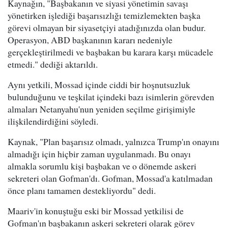
Kaynağın, "Başbakanın ve siyasi yönetimin savaşı
yönetirken işlediği başarısızlığı temizlemekten başka
görevi olmayan bir siyasetçiyi atadığınızda olan budur.
Operasyon, ABD başkanının kararı nedeniyle
gerçekleştirilmedi ve başbakan bu karara karşı mücadele
etmedi." dediği aktarıldı.
Aynı yetkili, Mossad içinde ciddi bir hoşnutsuzluk
bulunduğunu ve teşkilat içindeki bazı isimlerin görevden
almaları Netanyahu'nun yeniden seçilme girişimiyle
ilişkilendirdiğini söyledi.
Kaynak, "Plan başarısız olmadı, yalnızca Trump'ın onayını
almadığı için hiçbir zaman uygulanmadı. Bu onayı
almakla sorumlu kişi başbakan ve o dönemde askeri
sekreteri olan Gofman'dı. Gofman, Mossad'a katılmadan
önce planı tamamen destekliyordu" dedi.
Maariv'in konuştuğu eski bir Mossad yetkilisi de
Gofman'ın başbakanın askeri sekreteri olarak görev