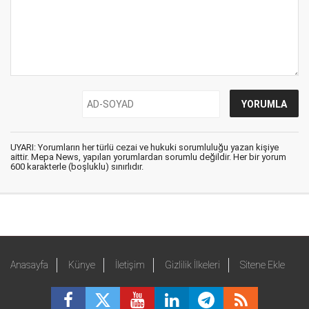
UYARI: Yorumların her türlü cezai ve hukuki sorumluluğu yazan kişiye
aittir. Mepa News, yapılan yorumlardan sorumlu değildir. Her bir yorum
600 karakterle (boşluklu) sınırlıdır.
Anasayfa
Künye
İletişim
Gizlilik İlkeleri
Sitene Ekle