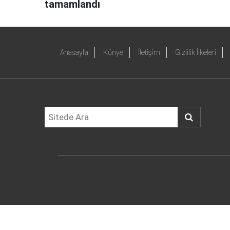
tamamlandı
Anasayfa
Künye
İletişim
Gizlilik İlkeleri