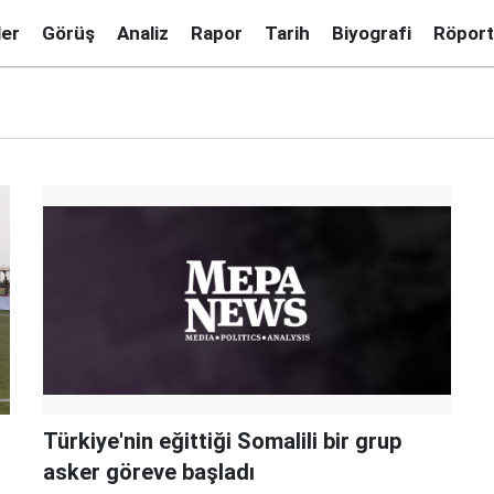
ler
Görüş
Analiz
Rapor
Tarih
Biyografi
Röport
Türkiye'nin eğittiği Somalili bir grup
asker göreve başladı