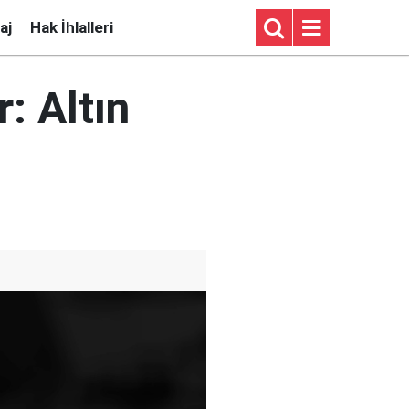
aj
Hak İhlalleri
: Altın