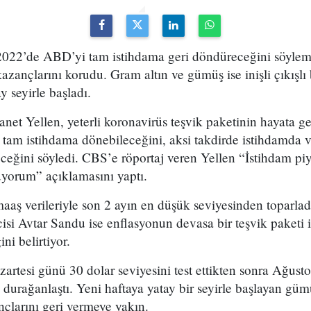
 2022’de ABD’yi tam istihdama geri döndüreceğini söyleme
kazançlarını korudu. Gram altın ve gümüş ise inişli çıkışlı 
y seyirle başladı.
et Yellen, yeterli koronavirüs teşvik paketinin hayata g
a tam istihdama dönebileceğini, aksi takdirde istihdamda
eceğini söyledi. CBS’e röportaj veren Yellen “İstihdam p
yorum” açıklamasını yaptı.
maaş verileriyle son 2 ayın en düşük seviyesinden toparlad
si Avtar Sandu ise enflasyonun devasa bir teşvik paketi 
ni belirtiyor.
rtesi günü 30 dolar seviyesini test ettikten sonra Ağusto
durağanlaştı. Yeni haftaya yatay bir seyirle başlayan güm
çlarını geri vermeye yakın.