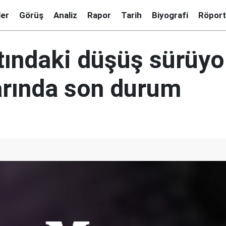
ler
Görüş
Analiz
Rapor
Tarih
Biyografi
Röport
ındaki düşüş sürüyor
arında son durum