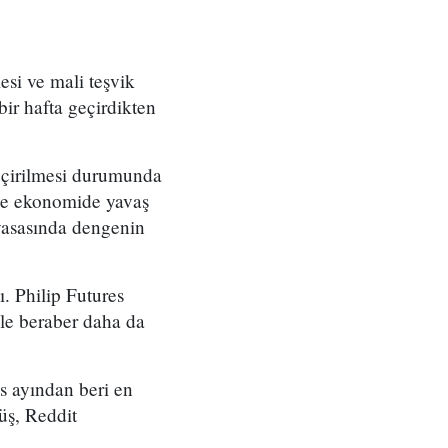
si ve mali teşvik
bir hafta geçirdikten
eçirilmesi durumunda
 ve ekonomide yavaş
iyasasında dengenin
ı. Philip Futures
ile beraber daha da
s ayından beri en
üş, Reddit