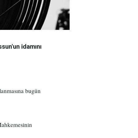
sun'un idamını
ılanmasına bugün
 Mahkemesinin