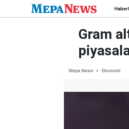
Haber
Gram alt
piyasal
Mepa News
>
Ekonomi