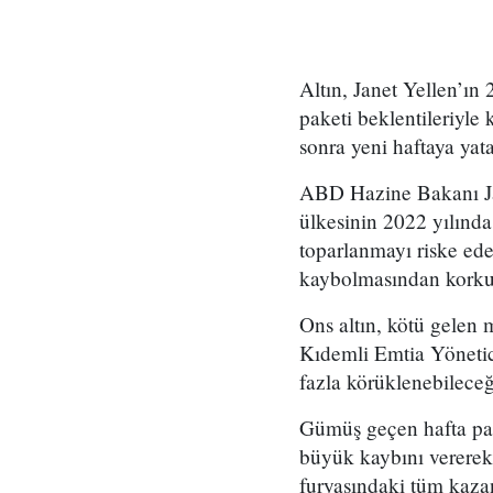
Altın, Janet Yellen’ın
paketi beklentileriyle 
sonra yeni haftaya yata
ABD Hazine Bakanı Jan
ülkesinin 2022 yılınd
toparlanmayı riske ed
kaybolmasından korku
Ons altın, kötü gelen 
Kıdemli Emtia Yönetici
fazla körüklenebileceği
Gümüş geçen hafta paza
büyük kaybını vererek 
furyasındaki tüm kazan