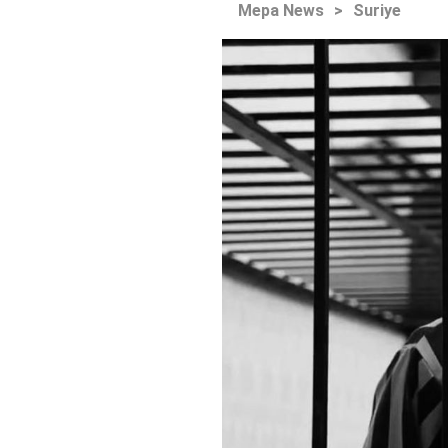
Mepa News
>
Suriye