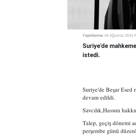
Yayınlanma:
06 Ağustos 2026 
Suriye'de mahkeme,
istedi.
Suriye'de Beşar Esed
devam edildi.
Savcılık,Hassun hakkın
Talep, geçiş dönemi a
perşembe günü düzenl