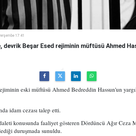
Perşembe 17:41
 devrik Beşar Esed rejiminin müftüsü Ahmed Has
 rejiminin eski müftüsü Ahmed Bedreddin Hassun'un yarg
da idam cezası talep etti.
daleti konusunda faaliyet gösteren Dördüncü Ağır Ceza
ediği duruşmada sunuldu.