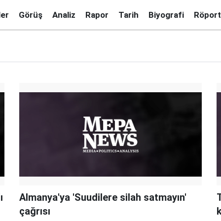
ler
Görüş
Analiz
Rapor
Tarih
Biyografi
Röport
ı
Almanya'ya 'Suudilere silah satmayın'
T
çağrısı