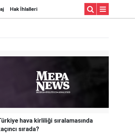
aj
Hak İhlalleri
ürkiye hava kirliliği sıralamasında
kaçıncı sırada?