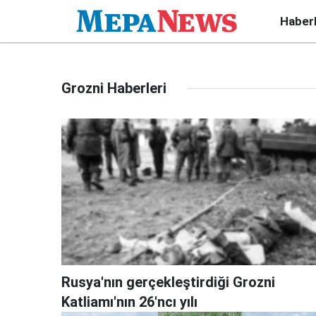
Haber
Grozni Haberleri
Rusya'nın gerçekleştirdiği Grozni
Katliamı'nın 26'ncı yılı