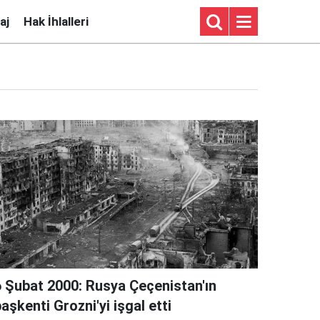
aj
Hak İhlalleri
6 Şubat 2000: Rusya Çeçenistan'ın
aşkenti Grozni'yi işgal etti