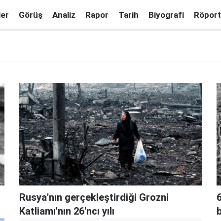
ler
Görüş
Analiz
Rapor
Tarih
Biyografi
Röport
Rusya'nın gerçekleştirdiği Grozni
Katliamı'nın 26'ncı yılı
b