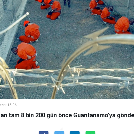
azar 15:36
an tam 8 bin 200 gün önce Guantanamo'ya gönder