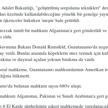
dalet Bakanlığı, "geliştirilmiş sorgulama teknikleri" de
 üzerinde kullanılabileceğine yönelik bir genelge yayı
işkenceler hukuken 'meşru' hale getirildi.
ezzak isimli bir mahkum Afganistan'a geri gönderildi v
m oldu.
vunma Bakanı Donald Rumsfeld, Guantanamo'da uygula
y verdi. Bunlar arasında köpeklerin stres vermek için kull
bırakma ve duyusal açıdan yoksun bırakma da vardı.
deral mahkeme, Guantanamo mahkumlarının Amerikan top
dığına hükmetti.
mo'da bulunan mahkum sayısı 680'e ulaştı.
ahkum Afganistan, Pakistan ve Suudi Arabistan'a geri gö
 6 El Kaide şüphelisinin askeri mahkemede yargılanacağın