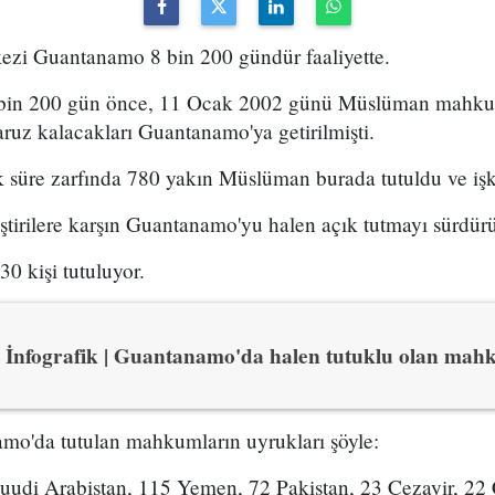
ezi Guantanamo 8 bin 200 gündür faaliyette.
 bin 200 gün önce, 11 Ocak 2002 günü Müslüman mahkum
uz kalacakları Guantanamo'ya getirilmişti.
k süre zarfında 780 yakın Müslüman burada tutuldu ve iş
tirilere karşın Guantanamo'yu halen açık tutmayı sürdürü
0 kişi tutuluyor.
İnfografik | Guantanamo'da halen tutuklu olan mah
o'da tutulan mahkumların uyrukları şöyle:
uudi Arabistan, 115 Yemen, 72 Pakistan, 23 Cezayir, 22 