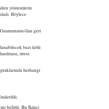
nilen yöntemlerin
nladı. Böylece
e Guantanamo'dan geri
nabilecek bazı kötü
anılması, stress
raklarında herhangi
nderildi.
ı belirtti. Bu İkinci