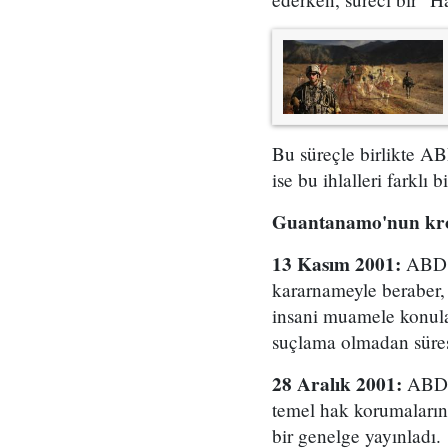
Bu süreçle birlikte AB
ise bu ihlalleri farklı 
Guantanamo'nun krono
13 Kasım 2001:
ABD B
kararnameyle beraber,
insani muamele konular
suçlama olmadan süres
28 Aralık 2001:
ABD A
temel hak korumaları
bir genelge yayınladı.