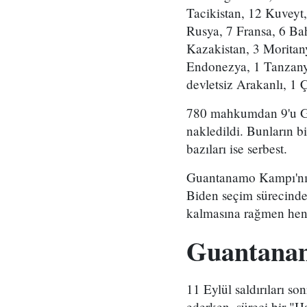
Tacikistan, 12 Kuveyt,
Rusya, 7 Fransa, 6 Bah
Kazakistan, 3 Moritany
Endonezya, 1 Tanzanya
devletsiz Arakanlı, 1 
780 mahkumdan 9'u Gua
nakledildi. Bunların b
bazıları ise serbest.
Guantanamo Kampı'nın 
Biden seçim sürecinde
kalmasına rağmen henü
Guantanam
11 Eylül saldırıları s
ederken, süreci bir "Ha