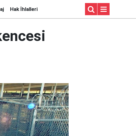
aj
Hak İhlalleri
kencesi