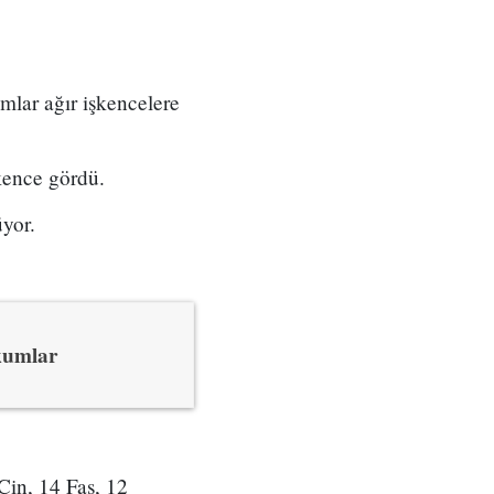
lar ağır işkencelere
kence gördü.
yor.
kumlar
Çin, 14 Fas, 12