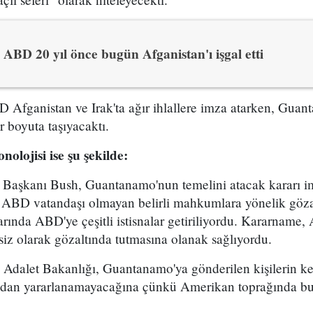
ABD 20 yıl önce bugün Afganistan'ı işgal etti
D Afganistan ve Irak'ta ağır ihlallere imza atarken, Guan
bir boyuta taşıyacaktı.
lojisi ise şu şekilde:
aşkanı Bush, Guantanamo'nun temelini atacak kararı im
 ABD vatandaşı olmayan belirli mahkumlara yönelik gözal
ında ABD'ye çeşitli istisnalar getiriliyordu. Kararname, A
iz olarak gözaltında tutmasına olanak sağlıyordu.
dalet Bakanlığı, Guantanamo'ya gönderilen kişilerin key
ndan yararlanamayacağına çünkü Amerikan toprağında bu