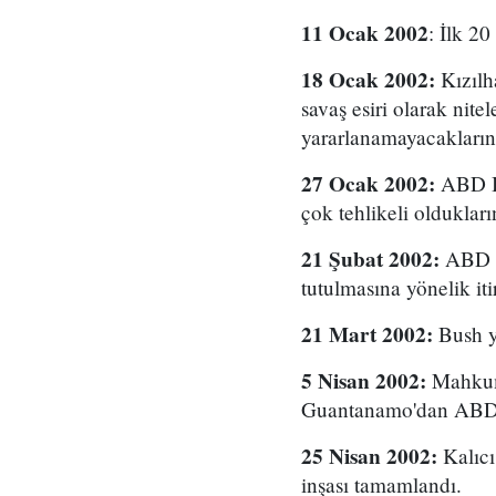
11 Ocak 2002
: İlk 2
18 Ocak 2002:
Kızılh
savaş esiri olarak ni
yararlanamayacakların
27 Ocak 2002:
ABD Ba
çok tehlikeli oldukları
21 Şubat 2002:
ABD f
tutulmasına yönelik itir
21 Mart 2002:
Bush yö
5 Nisan 2002:
Mahkum 
Guantanamo'dan ABD t
25 Nisan 2002:
Kalıcı
inşası tamamlandı.