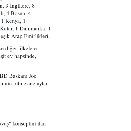
, 9 İngiltere, 8
li, 4 Bosna, 4
 1 Kenya, 1
 Katar, 1 Danimarka, 1
eşik Arap Emirlikleri.
e diğer ülkelere
eşit ev hapsinde,
 ABD Başkanı Joe
minin bitmesine aylar
vaş" konseptini ilan