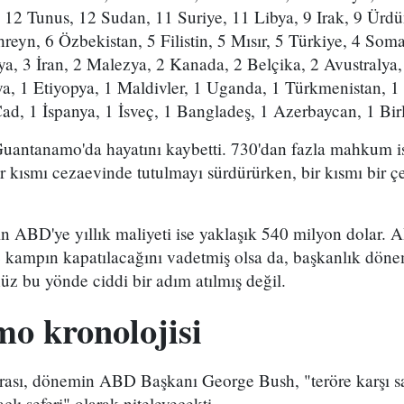
 12 Tunus, 12 Sudan, 11 Suriye, 11 Libya, 9 Irak, 9 Ürdün
reyn, 6 Özbekistan, 5 Filistin, 5 Mısır, 5 Türkiye, 4 Soma
a, 3 İran, 2 Malezya, 2 Kanada, 2 Belçika, 2 Avustralya,
, 1 Etiyopya, 1 Maldivler, 1 Uganda, 1 Türkmenistan, 1
Çad, 1 İspanya, 1 İsveç, 1 Bangladeş, 1 Azerbaycan, 1 Birl
ntanamo'da hayatını kaybetti. 730'dan fazla mahkum is
ir kısmı cezaevinde tutulmayı sürdürürken, bir kısmı bir ç
ABD'ye yıllık maliyeti ise yaklaşık 540 milyon dolar.
 kampın kapatılacağını vadetmiş olsa da, başkanlık döne
z bu yönde ciddi bir adım atılmış değil.
o kronolojisi
onrası, dönemin ABD Başkanı George Bush, "teröre karşı sa
çlı seferi" olarak niteleyecekti.