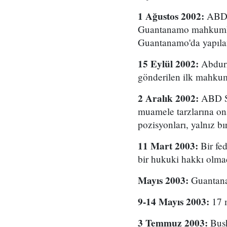
1 Ağustos 2002:
ABD A
Guantanamo mahkumları
Guantanamo'da yapılan 
15 Eylül 2002:
Abdurr
gönderilen ilk mahku
2 Aralık 2002:
ABD Sa
muamele tarzlarına ona
pozisyonları, yalnız 
11 Mart 2003:
Bir fe
bir hukuki hakkı olma
Mayıs 2003:
Guantana
9-14 Mayıs 2003:
17 m
3 Temmuz 2003:
Bush