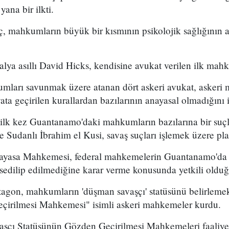
ana bir ilkti.
ç, mahkumların büyük bir kısmının psikolojik sağlığının
lya asıllı David Hicks, kendisine avukat verilen ilk mah
ları savunmak üzere atanan dört askeri avukat, askeri
a geçirilen kurallardan bazılarının anayasal olmadığını if
k kez Guantanamo'daki mahkumların bazılarına bir suçl
 Sudanlı İbrahim el Kusi, savaş suçları işlemek üzere pl
yasa Mahkemesi, federal mahkemelerin Guantanamo'da t
sedilip edilmediğine karar verme konusunda yetkili olduğ
agon, mahkumların 'düşman savaşçı' statüsünü belirleme
çirilmesi Mahkemesi" isimli askeri mahkemeler kurdu.
şçı Statüsünün Gözden Geçirilmesi Mahkemeleri faaliyet