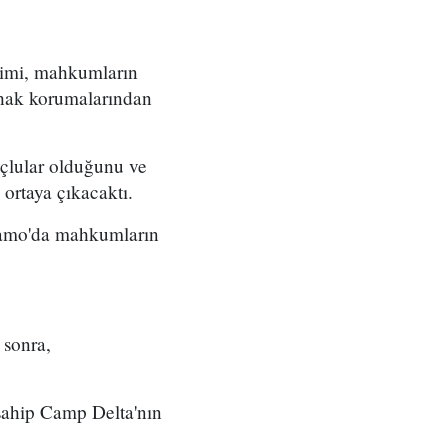
timi, mahkumların
 hak korumalarından
lular olduğunu ve
 ortaya çıkacaktı.
namo'da mahkumların
sonra,
e sahip Camp Delta'nın