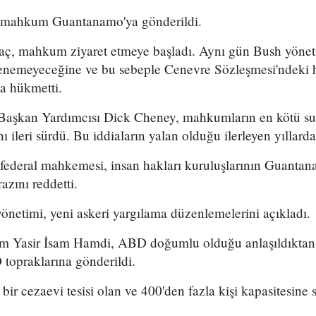
0 mahkum Guantanamo'ya gönderildi.
aç, mahkum ziyaret etmeye başladı. Aynı gün Bush yöne
telenemeyeceğine ve bu sebeple Cenevre Sözleşmesi'ndeki
a hükmetti.
şkan Yardımcısı Dick Cheney, mahkumların en kötü suç
nı ileri sürdü. Bu iddiaların yalan olduğu ilerleyen yıllarda
ederal mahkemesi, insan hakları kuruluşlarının Guanta
azını reddetti.
netimi, yeni askeri yargılama düzenlemelerini açıkladı.
Yasir İsam Hamdi, ABD doğumlu olduğu anlaşıldıktan 
opraklarına gönderildi.
 bir cezaevi tesisi olan ve 400'den fazla kişi kapasitesin