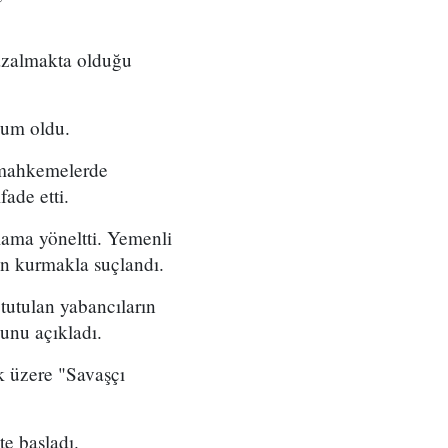
 azalmakta olduğu
kum oldu.
 mahkemelerde
ade etti.
ama yöneltti. Yemenli
an kurmakla suçlandı.
utulan yabancıların
unu açıkladı.
k üzere "Savaşçı
e başladı.