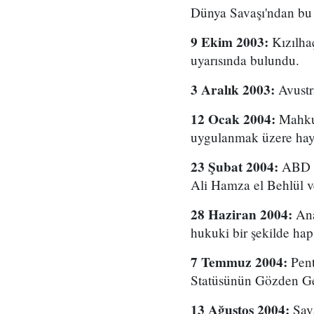
Dünya Savaşı'ndan bu y
9 Ekim 2003:
Kızılha
uyarısında bulundu.
3 Aralık 2003:
Avustra
12 Ocak 2004:
Mahkum
uygulanmak üzere hayat
23 Şubat 2004:
ABD il
Ali Hamza el Behlül ve
28 Haziran 2004:
Ana
hukuki bir şekilde hap
7 Temmuz 2004:
Pent
Statüsünün Gözden Ge
13 Ağustos 2004:
Sava