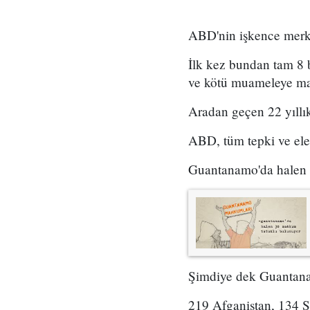
ABD'nin işkence merk
İlk kez bundan tam 8
ve kötü muameleye mar
Aradan geçen 22 yıllı
ABD, tüm tepki ve eleş
Guantanamo'da halen 3
Şimdiye dek Guantanam
219 Afganistan, 134 S