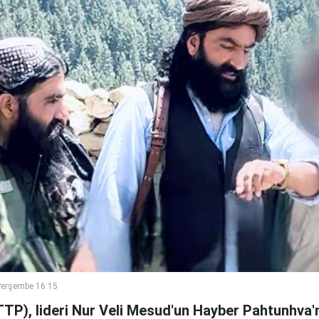
Perşembe 16:15
TTP), lideri Nur Veli Mesud'un Hayber Pahtunhva'n