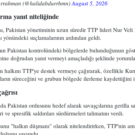
urrahman (@halidabdurrhmn)
August 5, 2026
rına yanıt niteliğinde
, Pakistan yönetiminin uzun süredir TTP lideri Nur Vel
ı yönündeki suçlamalarının ardından geldi.
n Pakistan kontrolündeki bölgelerde bulunduğunun göst
mine doğrudan yanıt vermeyi amaçladığı şeklinde yorumla
n halkını TTP'ye destek vermeye çağırarak, özellikle Ku
ların süreceğini ve grubun bölgede ilerleme kaydettiğini id
çağrısı
a Pakistan ordusunu hedef alarak savaşçılarına gerilla sald
i ve spresifik saldırıları sürdürmeleri talimatını verdi.
unu "halkın düşmanı" olarak nitelendirirken, TTP'nin am
lduğunu savundu.