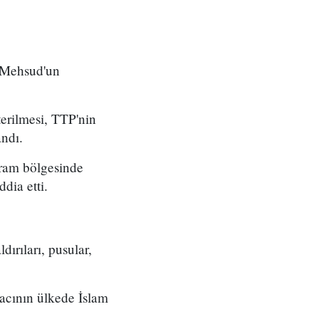
i Mehsud'un
erilmesi, TTP'nin
ndı.
rram bölgesinde
dia etti.
ırıları, pusular,
acının ülkede İslam