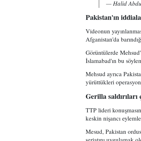
— Halid Abd
Pakistan'ın iddiala
Videonun yayınlanması
Afganistan'da barındığ
Görüntülerde Mehsud'u
İslamabad'ın bu söyle
Mehsud ayrıca Pakista
yürüttükleri operasyon
Gerilla saldırıları 
TTP lideri konuşmasınd
keskin nişancı eylemler
Mesud, Pakistan ordus
şeriatını uygulamak o