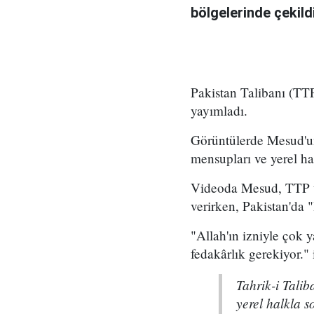
bölgelerinde çekildi
Pakistan Talibanı (TTP
yayımladı.
Görüntülerde Mesud'un
mensupları ve yerel ha
Videoda Mesud, TTP üy
verirken, Pakistan'da 
"Allah'ın izniyle çok
fedakârlık gerekiyor."
Tahrik-i Talib
yerel halkla s