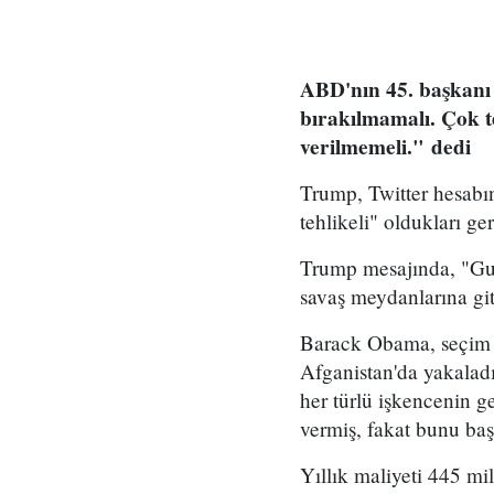
ABD'nın 45. başkanı
bırakılmamalı. Çok te
verilmemeli." dedi
Trump, Twitter hesab
tehlikeli" oldukları ge
Trump mesajında, "Guan
savaş meydanlarına git
Barack Obama, seçim k
Afganistan'da yakaladığ
her türlü işkencenin 
vermiş, fakat bunu ba
Yıllık maliyeti 445 m