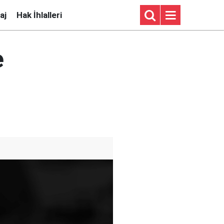
aj
Hak İhlalleri
e