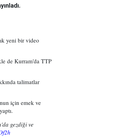
yınladı.
ık yeni bir video
ikle de Kurram'da TTP
kkında talimatlar
unun için emek ve
yaptı.
'da gezdiği ve
oOf2h