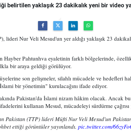
ği belirtilen yaklaşık 23 dakikalık yeni bir video ya
), lideri Nur Veli Mesud'un yer aldığı yaklaşık 23 dakikal
 Hayber Pahtunhva eyaletinin farklı bölgelerinde, özell
lkla bir araya geldiği görülüyor.
elerine son gelişmeler, silahlı mücadele ve hedefleri ha
"İslami bir yönetimin" kurulacağını ifade ediyor.
 yakında Pakistan'da İslami nizam hâkim olacak. Ancak b
 ifadelerini kullanan Mesud, mücadeleyi sürdürme çağrısı 
an Pakistan (TTP) lideri Müfti Nur Veli Mesud'un Pakistan
ohbet ettiği görüntüler yayınlandı.
pic.twitter.com/66zyF