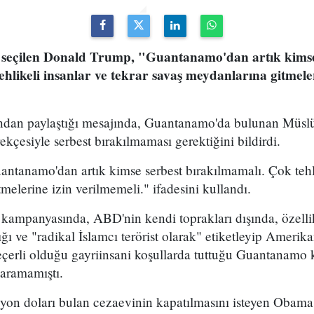
 seçilen Donald Trump, "Guantanamo'dan artık kimse
hlikeli insanlar ve tekrar savaş meydanlarına gitmele
ından paylaştığı mesajında, Guantanamo'da bulunan Müsl
rekçesiyle serbest bırakılmaması gerektiğini bildirdi.
tanamo'dan artık kimse serbest bırakılmamalı. Çok tehlik
melerine izin verilmemeli." ifadesini kullandı.
ampanyasında, ABD'nin kendi toprakları dışında, özellik
ı ve "radikal İslamcı terörist olarak" etiketleyip Amerikan
geçerli olduğu gayriinsani koşullarda tuttuğu Guantanam
şaramamıştı.
ilyon doları bulan cezaevinin kapatılmasını isteyen Obam