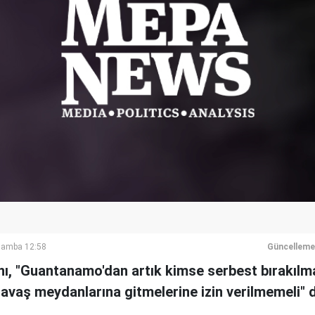
şamba 12:58
Güncelleme
ı, "Guantanamo'dan artık kimse serbest bırakılma
savaş meydanlarına gitmelerine izin verilmemeli" d