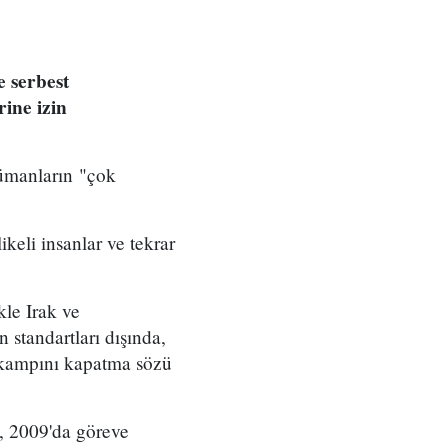
 serbest
rine izin
ümanların "çok
eli insanlar ve tekrar
le Irak ve
 standartları dışında,
o kampını kapatma sözü
a, 2009'da göreve