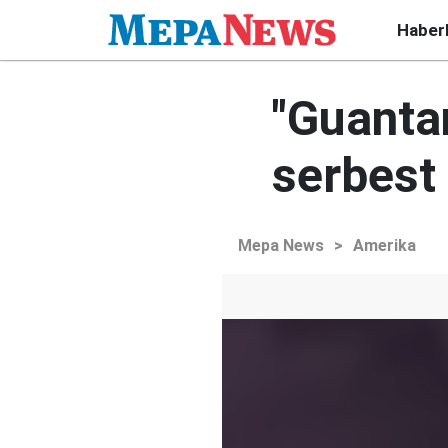
Haber
"Guanta
serbest
Mepa News
>
Amerika