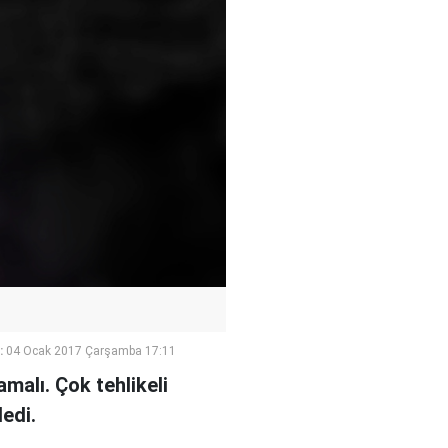
:
04 Ocak 2017 Çarşamba 17:11
malı. Çok tehlikeli
edi.