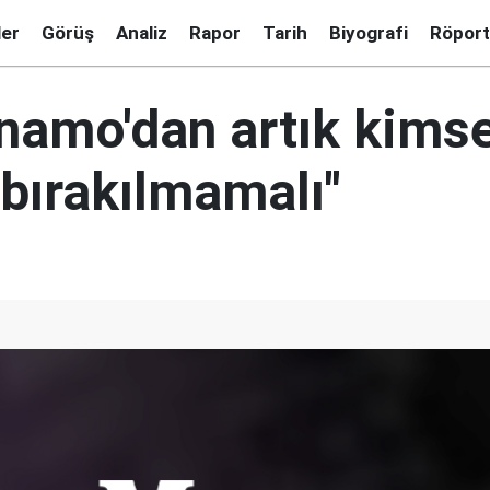
ler
Görüş
Analiz
Rapor
Tarih
Biyografi
Röport
namo'dan artık kims
 bırakılmamalı"