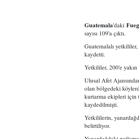
Guatemala
Fueg
'daki
sayısı 109'a çıktı.
Guatemalalı yetkililer
kaydetti.
Yetkililer, 200'e yakın
Ulusal Afet Ajansında
olan bölgedeki köylerde
kurtarma ekipleri için
kaydedilmişti.
Yetkililerin, yanardağd
belirtiliyor.
Yanardağdaki patlamala