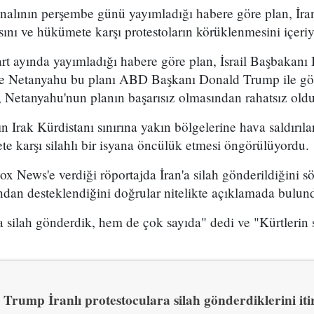
analının perşembe günü yayımladığı habere göre plan, İran
sını ve hükümete karşı protestoların körüklenmesini içeri
t ayında yayımladığı habere göre plan, İsrail Başbakan
 ve Netanyahu bu planı ABD Başkanı Donald Trump ile g
 Netanyahu'nun planın başarısız olmasından rahatsız olduğ
n Irak Kürdistanı sınırına yakın bölgelerine hava saldırıl
e karşı silahlı bir isyana öncülük etmesi öngörülüyordu.
x News'e verdiği röportajda İran'a silah gönderildiğini sö
ından desteklendiğini doğrular nitelikte açıklamada bulun
 silah gönderdik, hem de çok sayıda" dedi ve "Kürtlerin s
Trump İranlı protestoculara silah gönderdiklerini itir