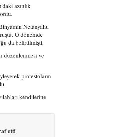
'daki azınlık
yordu.
ı Binyamin Netanyahu
örüştü. O dönemde
u da belirtilmişti.
arı düzenlenmesi ve
yleyerek protestoların
du.
ilahları kendilerine
af etti