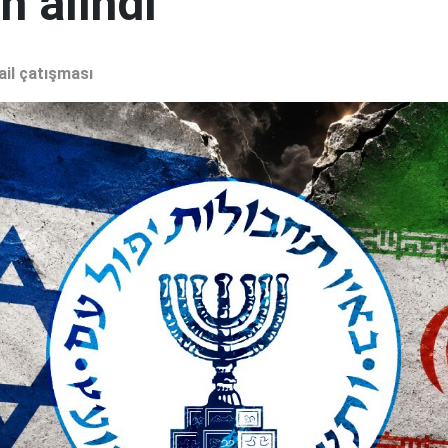
 alındı"
ail çatışması