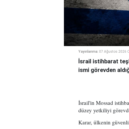
Yayınlanma:
07 Ağustos 2026 
İsrail istihbarat te
ismi görevden aldığı 
İsrail'in Mossad istihb
düzey yetkiliyi görevd
Karar, ülkenin güvenli