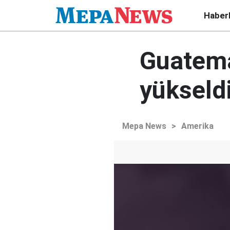
Haber
Guatema
yükseld
Mepa News
>
Amerika