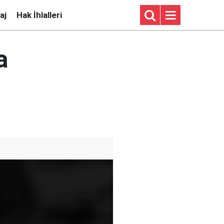
aj
Hak İhlalleri
a