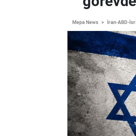
görevden
Mepa News
>
İran-ABD-İsr