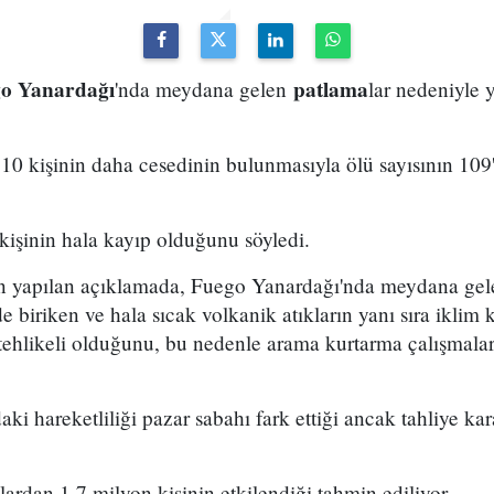
o Yanardağı
patlama
'nda meydana gelen
lar nedeniyle y
, 10 kişinin daha cesedinin bulunmasıyla ölü sayısının 109
 kişinin hala kayıp olduğunu söyledi.
n yapılan açıklamada, Fuego Yanardağı'nda meydana gele
 biriken ve hala sıcak volkanik atıkların yanı sıra iklim 
 tehlikeli olduğunu, bu nedenle arama kurtarma çalışmaları
aki hareketliliği pazar sabahı fark ettiği ancak tahliye ka
rdan 1,7 milyon kişinin etkilendiği tahmin ediliyor.