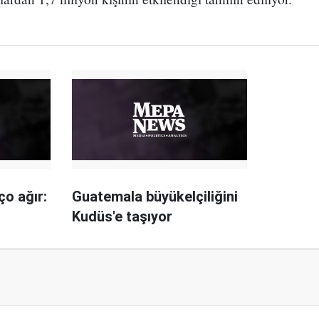
ço ağır:
Guatemala büyükelçiliğini
Kudüs'e taşıyor