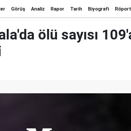
ler
Görüş
Analiz
Rapor
Tarih
Biyografi
Röport
la'da ölü sayısı 109'
i