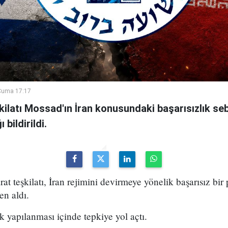
Cuma 17:17
şkilatı Mossad'ın İran konusundaki başarısızlık se
bildirildi.
arat teşkilatı, İran rejimini devirmeye yönelik başarısız bir
en aldı.
k yapılanması içinde tepkiye yol açtı.