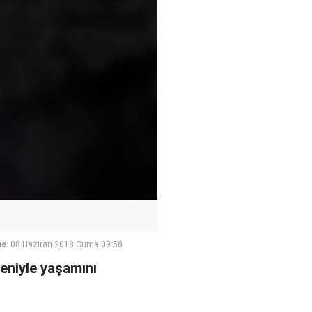
e:
08 Haziran 2018 Cuma 09:58
eniyle yaşamını