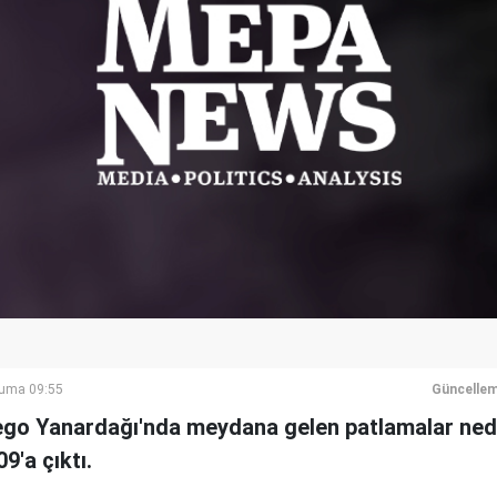
Cuma 09:55
Güncellem
ego Yanardağı'nda meydana gelen patlamalar ned
09'a çıktı.