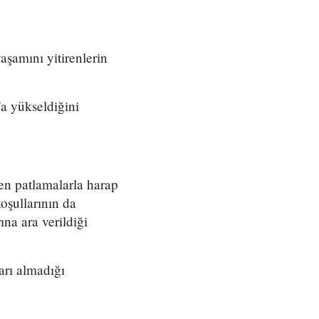
aşamını yitirenlerin
'a yükseldiğini
n patlamalarla harap
koşullarının da
na ara verildiği
rarı almadığı