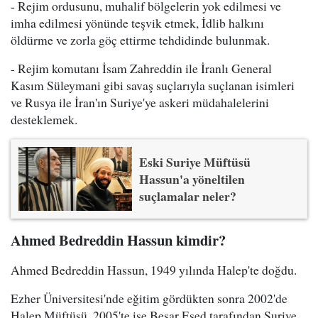
- Rejim ordusunu, muhalif bölgelerin yok edilmesi ve
imha edilmesi yönünde teşvik etmek, İdlib halkını
öldürme ve zorla göç ettirme tehdidinde bulunmak.
- Rejim komutanı İsam Zahreddin ile İranlı General
Kasım Süleymani gibi savaş suçlarıyla suçlanan isimleri
ve Rusya ile İran'ın Suriye'ye askeri müdahalelerini
desteklemek.
Eski Suriye Müftüsü
Hassun'a yöneltilen
suçlamalar neler?
Ahmed Bedreddin Hassun kimdir?
Ahmed Bedreddin Hassun, 1949 yılında Halep'te doğdu.
Ezher Üniversitesi'nde eğitim gördükten sonra 2002'de
Halep Müftüsü, 2005'te ise Beşar Esed tarafından Suriye