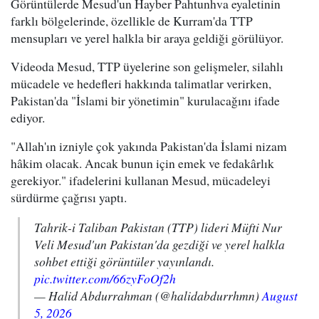
Görüntülerde Mesud'un Hayber Pahtunhva eyaletinin
farklı bölgelerinde, özellikle de Kurram'da TTP
mensupları ve yerel halkla bir araya geldiği görülüyor.
Videoda Mesud, TTP üyelerine son gelişmeler, silahlı
mücadele ve hedefleri hakkında talimatlar verirken,
Pakistan'da "İslami bir yönetimin" kurulacağını ifade
ediyor.
"Allah'ın izniyle çok yakında Pakistan'da İslami nizam
hâkim olacak. Ancak bunun için emek ve fedakârlık
gerekiyor." ifadelerini kullanan Mesud, mücadeleyi
sürdürme çağrısı yaptı.
Tahrik-i Taliban Pakistan (TTP) lideri Müfti Nur
Veli Mesud'un Pakistan'da gezdiği ve yerel halkla
sohbet ettiği görüntüler yayınlandı.
pic.twitter.com/66zyFoOf2h
— Halid Abdurrahman (@halidabdurrhmn)
August
5, 2026