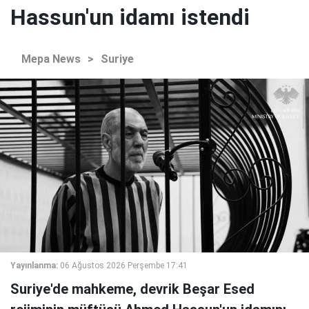
Hassun'un idamı istendi
Mepa News
>
Suriye
Yayınlanma:
06 Ağustos 2026 Perşembe 17:41
Suriye'de mahkeme, devrik Beşar Esed