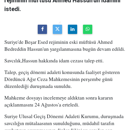
rejiminin müftüsü Ahmed Hassun'un idamını
istedi.
Suriye'de Beşar Esed rejiminin eski müftüsü Ahmed
Bedreddin Hassun'un yargılanmasına bugün devam edildi.
Savcılık,Hassun hakkında idam cezası talep etti.
Talep, geçiş dönemi adaleti konusunda faaliyet gösteren
Dördüncü Ağır Ceza Mahkemesinin perşembe günü
düzenlediği duruşmada sunuldu.
Mahkeme dosyayı incelemeye aldıktan sonra kararın
açıklanmasını 24 Ağustos'a erteledi.
Suriye Ulusal Geçiş Dönemi Adaleti Kurumu, duruşmada
savcılığın mütalaasının sunulduğunu, müdahil tarafın
avukatının savunmasının dinlendiğini ve sanığın son