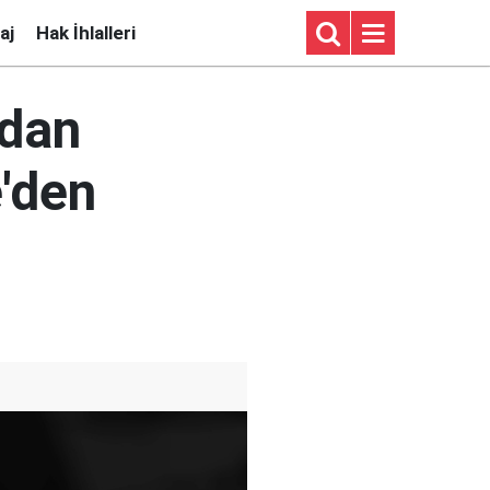
aj
Hak İhlalleri
ndan
'den