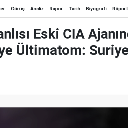
ler
Görüş
Analiz
Rapor
Tarih
Biyografi
Röport
nlısı Eski CIA Ajanı
'ye Ültimatom: Suriye