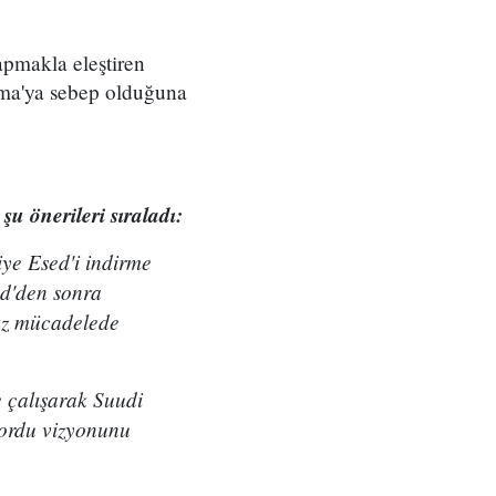
yapmakla eleştiren
aşma'ya sebep olduğuna
şu önerileri sıraladı:
ye Esed'i indirme
ed'den sonra
sız mücadelede
e çalışarak Suudi
 ordu vizyonunu