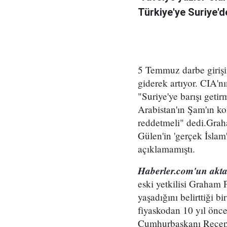
Türkiye'ye Suriye'd
5 Temmuz darbe girişi
giderek artıyor. CIA'n
"Suriye'ye barışı geti
Arabistan'ın Şam'ın ko
reddetmeli" dedi.Grah
Gülen'in 'gerçek İslam
açıklamamıştı.
Haberler.com'un aktar
eski yetkilisi Graham F
yaşadığını belirttiği b
fiyaskodan 10 yıl önce 
Cumhurbaşkanı Recep 