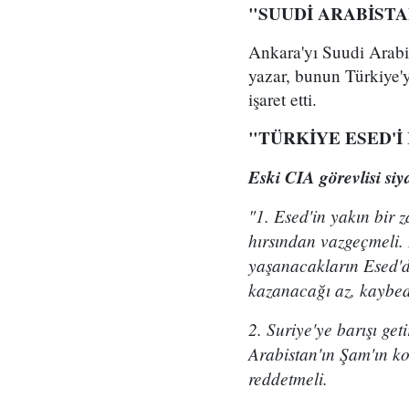
"SUUDİ ARABİSTA
Ankara'yı Suudi Arabist
yazar, bunun Türkiye'y
işaret etti.
"TÜRKİYE ESED'İ
Eski CIA görevlisi siy
"1. Esed'in yakın bir
hırsından vazgeçmeli.
yaşanacakların Esed'd
kazanacağı az, kaybed
2. Suriye'ye barışı ge
Arabistan'ın Şam'ın k
reddetmeli.