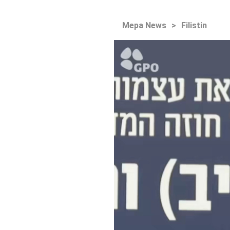
Mepa News
>
Filistin