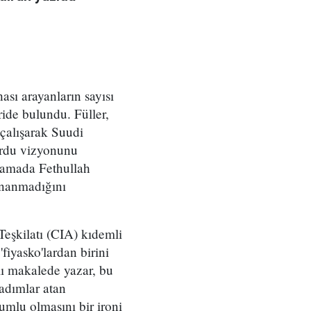
sı arayanların sayısı
ride bulundu. Füller,
 çalışarak Suudi
ordu vizyonunu
klamada Fethullah
 inanmadığını
eşkilatı (CIA) kıdemli
fiyasko'lardan birini
klı makalede yazar, bu
 adımlar atan
lu olmasını bir ironi