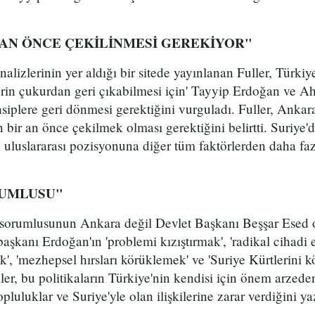
 AN ÖNCE ÇEKİLİNMESİ GEREKİYOR"
nalizlerinin yer aldığı bir sitede yayınlanan Fuller, Türkiye
derin çukurdan geri çıkabilmesi için' Tayyip Erdoğan ve 
ensiplere geri dönmesi gerektiğini vurguladı. Fuller, Ankar
bir an önce çekilmek olması gerektiğini belirtti. Suriye
n uluslararası pozisyonuna diğer tüm faktörlerden daha faz
RUMLUSU"
a sorumlusunun Ankara değil Devlet Başkanı Beşşar Esed 
şkanı Erdoğan'ın 'problemi kızıştırmak', 'radikal cihadi 
', 'mezhepsel hırsları körüklemek' ve 'Suriye Kürtlerini k
ler, bu politikaların Türkiye'nin kendisi için önem arzeden
uluklar ve Suriye'yle olan ilişkilerine zarar verdiğini ya