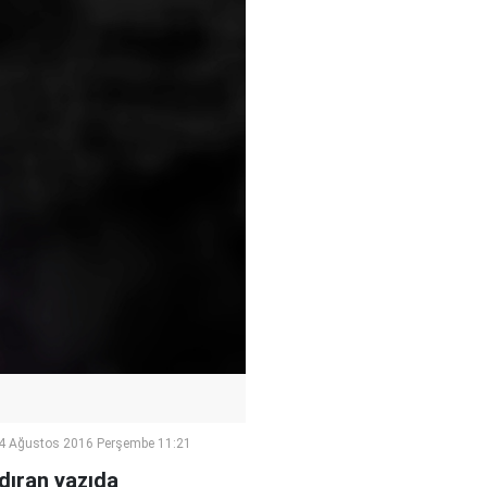
4 Ağustos 2016 Perşembe 11:21
dıran yazıda