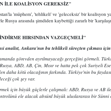
N İLE KOALİSYON GEREKSİZ"
an'la 'müphem', 'tehlikeli' ve 'geleceksiz' bir koalisyon 
le Rusya arasında şimdiden kaybettiği zararlı bir 'karşıl
 İNDİRME HIRSINDAN VAZGEÇMELİ"
asi analist, Ankara'nın bu tehlikeli süreçten çıkması için 
 zamanda görevden ayrılmayacağı gerçeğini görmeli. Türki
 Rusya, ABD, AB, Çin, Mısır ve hatta pek çok Suriyeli Es
en daha kötü olacağının farkında. Türkiye'nin bu fayda
eceği çok şey var.
tirmek için büyük güçlerle çalışmalı: ABD, Rusya ve AB il
ontrolünü ele alacak absürd büyük uluslararası bir Sünni