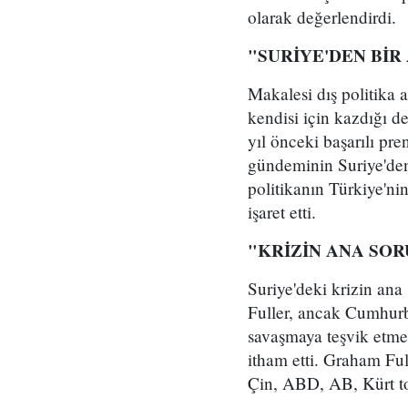
olarak değerlendirdi.
"SURİYE'DEN BİR
Makalesi dış politika a
kendisi için kazdığı 
yıl önceki başarılı pr
gündeminin Suriye'den 
politikanın Türkiye'ni
işaret etti.
"KRİZİN ANA SO
Suriye'deki krizin an
Fuller, ancak Cumhurba
savaşmaya teşvik etmek
itham etti. Graham Ful
Çin, ABD, AB, Kürt topl