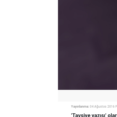
Yayınlanma:
04 Ağustos 2016 
'Tavsiye yazısı' o