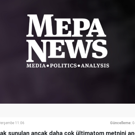
Perşembe 11:06
Güncelleme:
0
larak sunulan ancak daha çok ültimatom metnini an