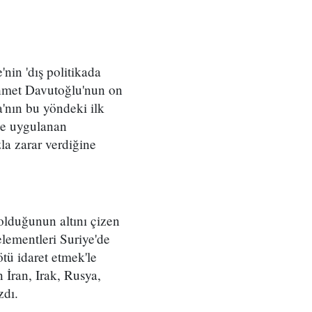
'nin 'dış politikada
Ahmet Davutoğlu'nun on
a'nın bu yöndeki ilk
'de uygulanan
la zarar verdiğine
olduğunun altını çizen
elementleri Suriye'de
ötü idaret etmek'le
 İran, Irak, Rusya,
zdı.