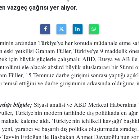
en vazgeç çağrısı yer alıyor.
minin ardından Türkiye'ye her konuda müdahale etme saha
ın eski yetkilisi Graham Füller, Türkiye'ye 9 maddelik öne
rmek için büyük güçlerle çalışmalı: ABD, Rusya ve AB ile
ntrolünü ele alacak absürd büyük uluslararası bir Sünni 
am Füller, 15 Temmuz darbe girişimi sonrası yaptığı açı
'ı temsil ettiğini ve darbe girişiminin arkasında olduğuna
dığı bilgide;
Siyasi analist ve ABD Merkezi Haberalma T
uller, Türkiye'nin modern tarihinde dış politikada en ağır '
ir makale kaleme aldı. 'Türkiye'nin tehlikeli kavşağı' başlı
yeni, yaratıcı ve başarılı dış politika oluşturmada sıradışı
Tayyip Erdoğan ile Başbakan Ahmet Davutoğlu'nun sorum