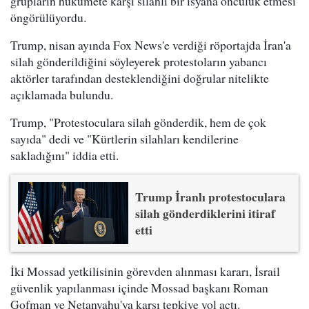
grupların hükümete karşı silahlı bir isyana öncülük etmesi
öngörülüyordu.
Trump, nisan ayında Fox News'e verdiği röportajda İran'a
silah gönderildiğini söyleyerek protestoların yabancı
aktörler tarafından desteklendiğini doğrular nitelikte
açıklamada bulundu.
Trump, "Protestoculara silah gönderdik, hem de çok
sayıda" dedi ve "Kürtlerin silahları kendilerine
sakladığını" iddia etti.
Trump İranlı protestoculara
silah gönderdiklerini itiraf
etti
İki Mossad yetkilisinin görevden alınması kararı, İsrail
güvenlik yapılanması içinde Mossad başkanı Roman
Gofman ve Netanyahu'ya karşı tepkiye yol açtı.