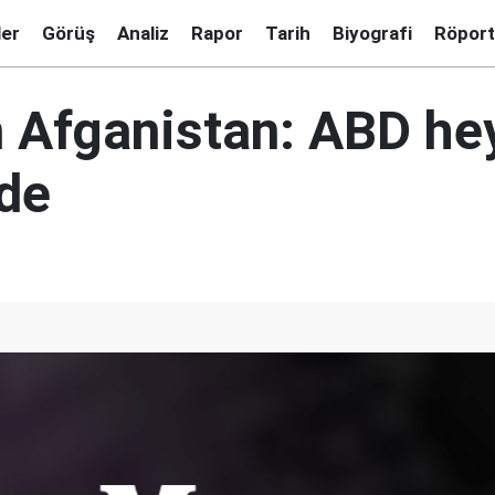
ler
Görüş
Analiz
Rapor
Tarih
Biyografi
Röport
Afganistan: ABD hey
'de