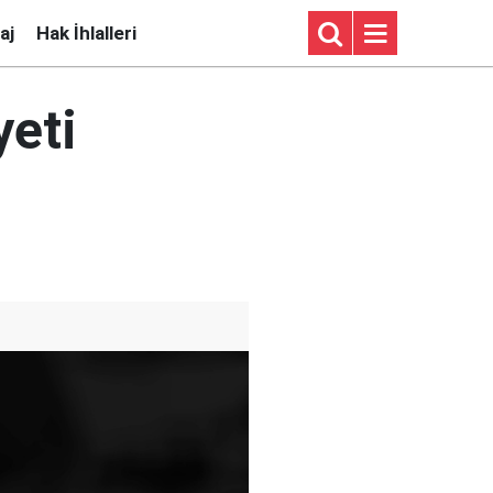
aj
Hak İhlalleri
eti