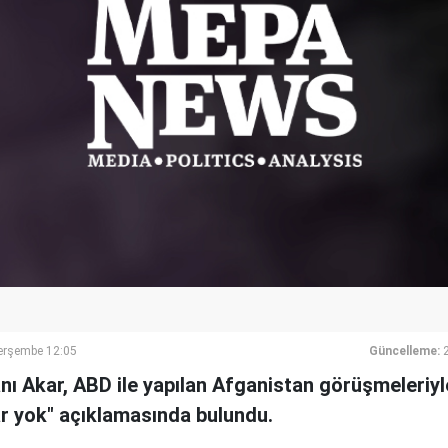
erşembe 12:05
Güncelleme:
ı Akar, ABD ile yapılan Afganistan görüşmeleriyle 
rar yok" açıklamasında bulundu.