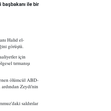
 başbakanı ile bir
nı Halid el-
ğini görüştü.
aliyetler için
lgesel tırmanışı
nlenen ölümcül ABD-
ın ardından Zeydi'nin
mmuz'daki saldırılar