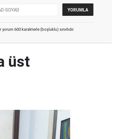
yorum 600 karakterle (boşluklu) sınırlıdır.
a üst