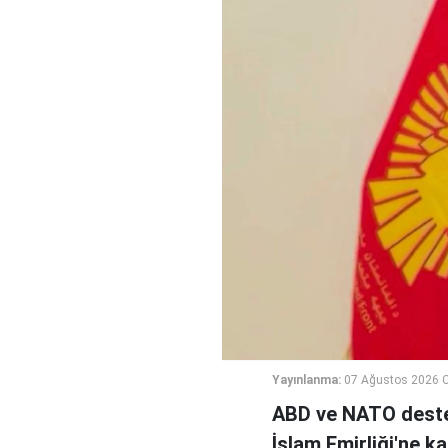
Yayınlanma:
07 Ağustos 2026 
ABD ve NATO deste
İslam Emirliği'ne k