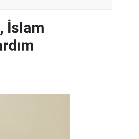
, İslam
ardım