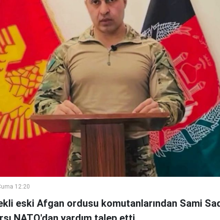
Cuma 12:20
kli eski Afgan ordusu komutanlarından Sami Sad
arşı NATO'dan yardım talep etti.