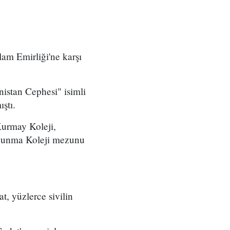
am Emirliği'ne karşı
istan Cephesi" isimli
ştı.
Kurmay Koleji,
avunma Koleji mezunu
, yüzlerce sivilin