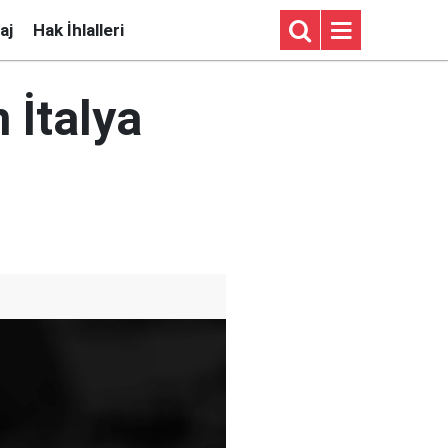
aj
Hak İhlalleri
 İtalya