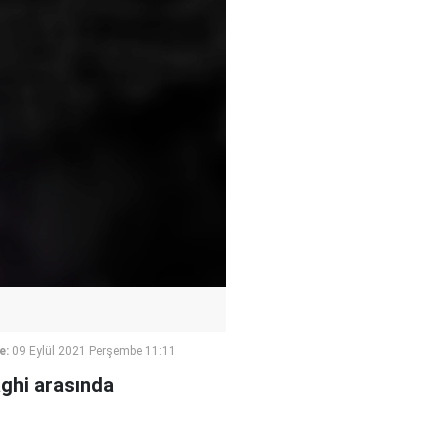
e:
09 Eylül 2021 Perşembe 11:11
ghi arasında