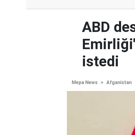
ABD des
Emirliğ
istedi
Mepa News
>
Afganistan