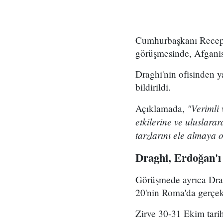
Cumhurbaşkanı Recep T
görüşmesinde, Afganista
Draghi'nin ofisinden y
bildirildi.
"Verimli 
Açıklamada,
etkilerine ve uluslara
tarzlarını ele almaya 
Draghi, Erdoğan'ı 
Görüşmede ayrıca Drag
20'nin Roma'da gerçekle
Zirve 30-31 Ekim tari