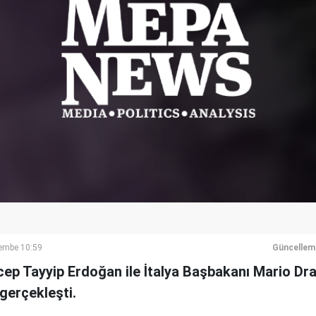
şembe 10:59
Güncellem
p Tayyip Erdoğan ile İtalya Başbakanı Mario Dra
gerçekleşti.