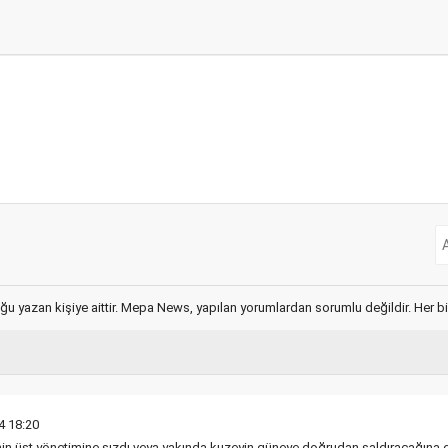
ğu yazan kişiye aittir. Mepa News, yapılan yorumlardan sorumlu değildir. Her bir 
4 18:20
n üst yönetimine sızdı veya yakında kuzeyin güneye doğrudan saldıracağına dai