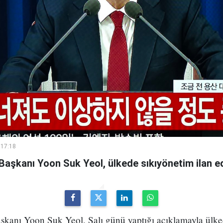
 17:18
aşkanı Yoon Suk Yeol, ülkede sıkıyönetim ilan edi
kanı Yoon Suk Yeol, Salı günü yaptığı açıklamayla ülked