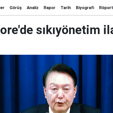
ler
Görüş
Analiz
Rapor
Tarih
Biyografi
Röport
re'de sıkıyönetim il