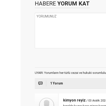
HABERE
YORUM KAT
UYARI: Yorumların her türlü cezai ve hukuki sorumlulu
1 Yorum
kimyon reyiz
/ 03 Aralık 202
heralde kuzey kore güney koreni