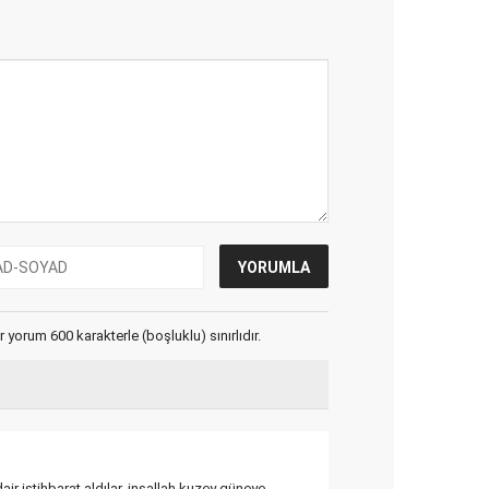
yorum 600 karakterle (boşluklu) sınırlıdır.
r istihbarat aldılar. inşallah kuzey güneye