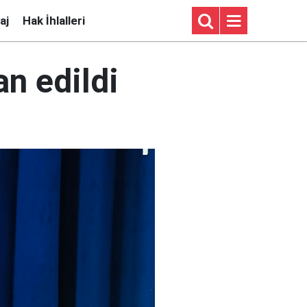
aj
Hak İhlalleri
an edildi