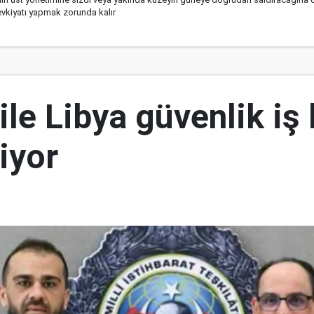
sevkiyatı yapmak zorunda kalır
ile Libya güvenlik iş b
iyor