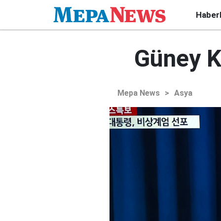
Haber
Güney Ko
Mepa News
>
Asya