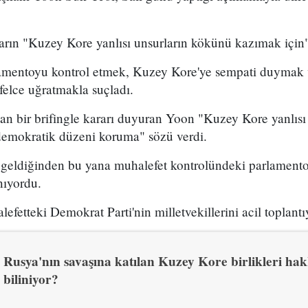
rın "Kuzey Kore yanlısı unsurların kökünü kazımak için"
amentoyu kontrol etmek, Kuzey Kore'ye sempati duymak ve
 felce uğratmakla suçladı.
n bir brifingle kararı duyuran Yoon "Kuzey Kore yanlısı 
demokratik düzeni koruma" sözü verdi.
geldiğinden bu yana muhalefet kontrolündeki parlament
nıyordu.
fetteki Demokrat Parti'nin milletvekillerini acil toplantıya
Rusya'nın savaşına katılan Kuzey Kore birlikleri ha
biliniyor?