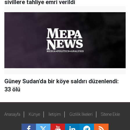
sivillere tahliye emri verildi
Güney Sudan'da bir köye saldırı düzenlendi:
33 ölü
Anasayfa
Künye
İletişim
Gizlilik İlkeleri
Sitene Ekle