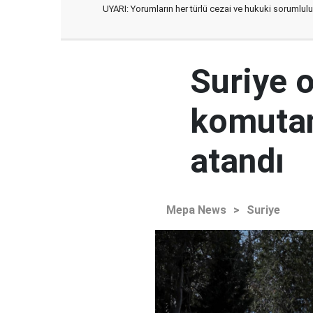
UYARI: Yorumların her türlü cezai ve hukuki sorumlulu
Suriye 
komutan
atandı
Mepa News
>
Suriye