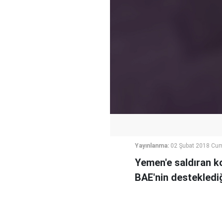
Yayınlanma:
02 Şubat 2018 Cu
Yemen'e saldıran ko
BAE'nin desteklediği