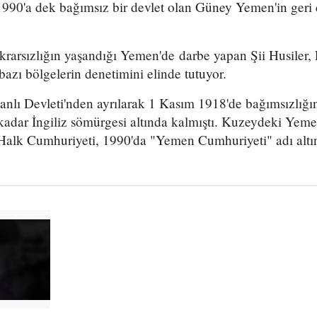
 1990'a dek bağımsız bir devlet olan Güney Yemen'in ger
tikrarsızlığın yaşandığı Yemen'de darbe yapan Şii Husiler,
azı bölgelerin denetimini elinde tutuyor.
nlı Devleti'nden ayrılarak 1 Kasım 1918'de bağımsızlığı
kadar İngiliz sömürgesi altında kalmıştı. Kuzeydeki Yem
alk Cumhuriyeti, 1990'da "Yemen Cumhuriyeti" adı altınd