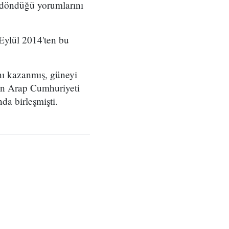
i döndüğü yorumlarını
 Eylül 2014'ten bu
nı kazanmış, güneyi
en Arap Cumhuriyeti
a birleşmişti.