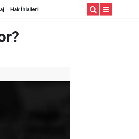
aj
Hak İhlalleri
or?