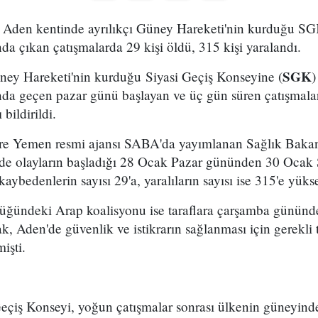
Aden kentinde ayrılıkçı Güney Hareketi'nin kurduğu SGK'y
da çıkan çatışmalarda 29 kişi öldü, 315 kişi yaralandı.
SGK
Güney Hareketi'nin kurduğu Siyasi Geçiş Konseyine (
)
nda geçen pazar günü başlayan ve üç gün süren çatışmalar
bildirildi.
re Yemen resmi ajansı SABA'da yayımlanan Sağlık Bakan
de olayların başladığı 28 Ocak Pazar gününden 30 Ocak 
aybedenlerin sayısı 29'a, yaralıların sayısı ise 315'e yüksel
üğündeki Arap koalisyonu ise taraflara çarşamba gününde
ak, Aden'de güvenlik ve istikrarın sağlanması için gerekli
işti.
eçiş Konseyi, yoğun çatışmalar sonrası ülkenin güneyinde