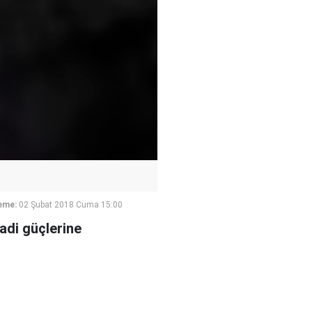
eme:
02 Şubat 2018 Cuma 15:00
adi güçlerine