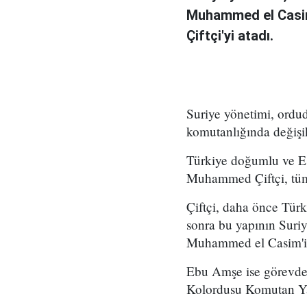
Muhammed el Casi
Çiftçi'yi atadı.
Suriye yönetimi, ord
komutanlığında değişikl
Türkiye doğumlu ve Es
Muhammed Çiftçi, tüm
Çiftçi, daha önce Tür
sonra bu yapının Suri
Muhammed el Casim'in
Ebu Amşe ise görevden
Kolordusu Komutan Yar