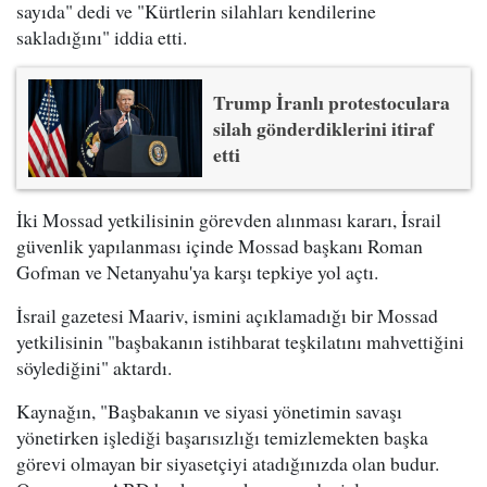
sayıda" dedi ve "Kürtlerin silahları kendilerine
sakladığını" iddia etti.
Trump İranlı protestoculara
silah gönderdiklerini itiraf
etti
İki Mossad yetkilisinin görevden alınması kararı, İsrail
güvenlik yapılanması içinde Mossad başkanı Roman
Gofman ve Netanyahu'ya karşı tepkiye yol açtı.
İsrail gazetesi Maariv, ismini açıklamadığı bir Mossad
yetkilisinin "başbakanın istihbarat teşkilatını mahvettiğini
söylediğini" aktardı.
Kaynağın, "Başbakanın ve siyasi yönetimin savaşı
yönetirken işlediği başarısızlığı temizlemekten başka
görevi olmayan bir siyasetçiyi atadığınızda olan budur.