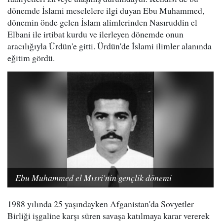
dönemde İslami meselelere ilgi duyan Ebu Muhammed,
dönemin önde gelen İslam alimlerinden Nasıruddin el
Elbani ile irtibat kurdu ve ilerleyen dönemde onun
aracılığıyla Ürdün'e gitti. Ürdün'de İslami ilimler alanında
eğitim gördü.
Ebu Muhammed el Mısri'nin gençlik dönemi
1988 yılında 25 yaşındayken Afganistan'da Sovyetler
Birliği işgaline karşı süren savaşa katılmaya karar vererek