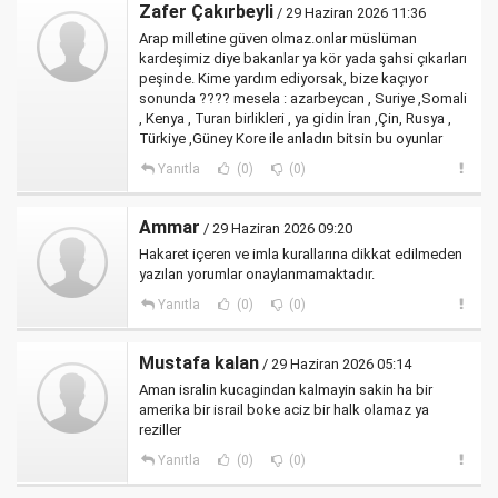
Zafer Çakırbeyli
/ 29 Haziran 2026 11:36
Arap milletine güven olmaz.onlar müslüman
kardeşimiz diye bakanlar ya kör yada şahsi çıkarları
peşinde. Kime yardım ediyorsak, bize kaçıyor
sonunda ???? mesela : azarbeycan , Suriye ,Somali
, Kenya , Turan birlikleri , ya gidin İran ,Çin, Rusya ,
Türkiye ,Güney Kore ile anladın bitsin bu oyunlar
Yanıtla
(0)
(0)
Ammar
/ 29 Haziran 2026 09:20
Hakaret içeren ve imla kurallarına dikkat edilmeden
yazılan yorumlar onaylanmamaktadır.
Yanıtla
(0)
(0)
Mustafa kalan
/ 29 Haziran 2026 05:14
Aman isralin kucagindan kalmayin sakin ha bir
amerika bir israil boke aciz bir halk olamaz ya
reziller
Yanıtla
(0)
(0)