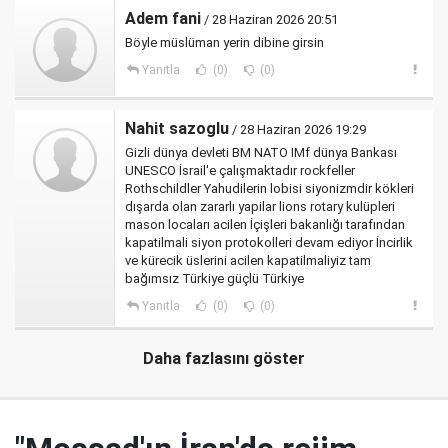
Adem fani
/ 28 Haziran 2026 20:51
Böyle müslüman yerin dibine girsin
Yanıtla
(0)
(0)
Nahit sazoglu
/ 28 Haziran 2026 19:29
Gizli dünya devleti BM NATO IMf dünya Bankası
UNESCO İsrail'e çalışmaktadır rockfeller
Rothschildler Yahudilerin lobisi siyonizmdir kökleri
dışarda olan zararlı yapilar lions rotary kulüpleri
mason locaları acilen İçişleri bakanlığı tarafından
kapatilmali siyon protokolleri devam ediyor İncirlik
ve kürecik üslerini acilen kapatilmaliyiz tam
bağımsız Türkiye güçlü Türkiye
Yanıtla
(0)
(0)
Daha fazlasını göster