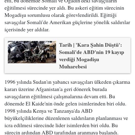
etti, bu dönemde Somali ve Ogadin'deki savaşçıların
eğitilmesi sürecinde yer aldı. Bu askeri eğitim sürecinin
Mogadişu sorumlusu olarak görevlendirildi. Eğittiği
savaşçılar Somali'de Amerikan güçlerine yönelik saldırılar
içerisinde yer aldılar.
Tarih | 'Kara Şahin Düştü':
Somali'de ABD'nin 19 kayıp
verdiği Mogadişu
Muharebesi
1996 yılında Sudan'ın yabancı savaşçıları ülkeden çıkarma
kararı üzerine Afganistan'a geri dönerek burada
savaşçıların eğitilmesi çalışmalarına devam etti. Bu
dönemde El Kaide'nin önde gelen isimlerinden biri oldu.
1998 yılında Kenya ve Tanzanya'da ABD
büyükelçiliklerine düzenlenen saldırıların planlanması ve
icra edilmesi sürecinde lider isimlerden biri oldu. Bu
sürecin ardından ABD tarafından aranmaya başlandı.