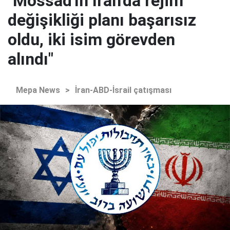
"Mossad'ın İran'da rejim
değişikliği planı başarısız
oldu, iki isim görevden
alındı"
Mepa News
>
İran-ABD-İsrail çatışması