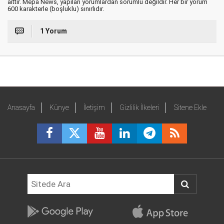
aittir. Mepa News, yapılan yorumlardan sorumlu değildir. Her bir yorum
600 karakterle (boşluklu) sınırlıdır.
1 Yorum
Anasayfa
Künye
İletişim
Gizlilik İlkeleri
Sitene Ekle