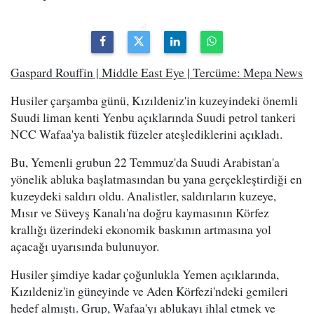
Gaspard Rouffin | Middle East Eye | Tercüme: Mepa News
Husiler çarşamba günü, Kızıldeniz'in kuzeyindeki önemli
Suudi liman kenti Yenbu açıklarında Suudi petrol tankeri
NCC Wafaa'ya balistik füzeler ateşlediklerini açıkladı.
Bu, Yemenli grubun 22 Temmuz'da Suudi Arabistan'a
yönelik abluka başlatmasından bu yana gerçekleştirdiği en
kuzeydeki saldırı oldu. Analistler, saldırıların kuzeye,
Mısır ve Süveyş Kanalı'na doğru kaymasının Körfez
krallığı üzerindeki ekonomik baskının artmasına yol
açacağı uyarısında bulunuyor.
Husiler şimdiye kadar çoğunlukla Yemen açıklarında,
Kızıldeniz'in güneyinde ve Aden Körfezi'ndeki gemileri
hedef almıştı. Grup, Wafaa'yı ablukayı ihlal etmek ve