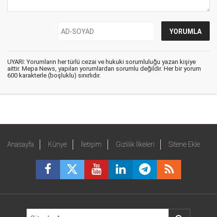
UYARI: Yorumların her türlü cezai ve hukuki sorumluluğu yazan kişiye
aittir. Mepa News, yapılan yorumlardan sorumlu değildir. Her bir yorum
600 karakterle (boşluklu) sınırlıdır.
Anasayfa
Künye
İletişim
Gizlilik İlkeleri
Sitene Ekle