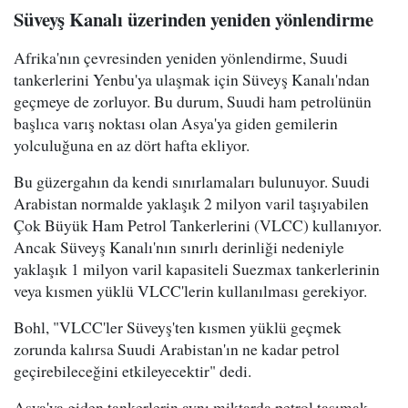
Süveyş Kanalı üzerinden yeniden yönlendirme
Afrika'nın çevresinden yeniden yönlendirme, Suudi
tankerlerini Yenbu'ya ulaşmak için Süveyş Kanalı'ndan
geçmeye de zorluyor. Bu durum, Suudi ham petrolünün
başlıca varış noktası olan Asya'ya giden gemilerin
yolculuğuna en az dört hafta ekliyor.
Bu güzergahın da kendi sınırlamaları bulunuyor. Suudi
Arabistan normalde yaklaşık 2 milyon varil taşıyabilen
Çok Büyük Ham Petrol Tankerlerini (VLCC) kullanıyor.
Ancak Süveyş Kanalı'nın sınırlı derinliği nedeniyle
yaklaşık 1 milyon varil kapasiteli Suezmax tankerlerinin
veya kısmen yüklü VLCC'lerin kullanılması gerekiyor.
Bohl, "VLCC'ler Süveyş'ten kısmen yüklü geçmek
zorunda kalırsa Suudi Arabistan'ın ne kadar petrol
geçirebileceğini etkileyecektir" dedi.
Asya'ya giden tankerlerin aynı miktarda petrol taşımak