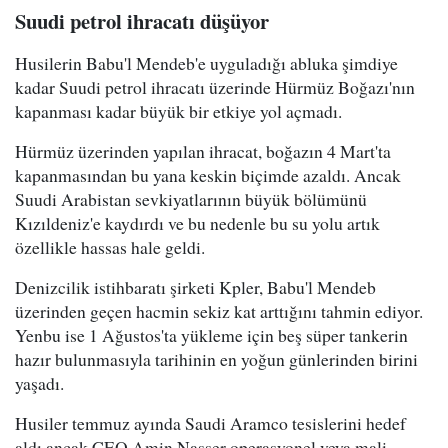
Suudi petrol ihracatı düşüyor
Husilerin Babu'l Mendeb'e uyguladığı abluka şimdiye
kadar Suudi petrol ihracatı üzerinde Hürmüz Boğazı'nın
kapanması kadar büyük bir etkiye yol açmadı.
Hürmüz üzerinden yapılan ihracat, boğazın 4 Mart'ta
kapanmasından bu yana keskin biçimde azaldı. Ancak
Suudi Arabistan sevkiyatlarının büyük bölümünü
Kızıldeniz'e kaydırdı ve bu nedenle bu su yolu artık
özellikle hassas hale geldi.
Denizcilik istihbaratı şirketi Kpler, Babu'l Mendeb
üzerinden geçen hacmin sekiz kat arttığını tahmin ediyor.
Yenbu ise 1 Ağustos'ta yükleme için beş süper tankerin
hazır bulunmasıyla tarihinin en yoğun günlerinden birini
yaşadı.
Husiler temmuz ayında Saudi Aramco tesislerini hedef
aldı ancak CEO Amin Nasser operasyonel veya mali