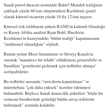
Suudi petrol ihracatı normalde Babu'l Mendeb trafiğinin
yaklaşık yüzde 66'sını oluştururken Kızıldeniz genel
olarak küresel ticaretin yüzde 10 ila 12'sini taşıyor.
Küresel risk istihbaratı şirketi RANE'in kıdemli Ortadoğu
ve Kuzey Afrika analisti Ryan Bohl, Husilerin
Kızıldeniz'in kuzeyindeki "bütün trafiği" kapatmasının
"muhtemel olmadığını" söyledi.
Bunun yerine Mısır limanlarını ve Süveyş Kanalı'nı
vurarak "inandırıcı bir tehdit" olduklarını gösterebilir ve
Suudileri "gemilerini gizlemek için tedbirler almaya"
zorlayabilirler.
Bu tedbirler arasında "vericilerin kapatılması" ve
mürettebata "çok daha yüksek" ücretler ödenmesi
bulunabilir. Böylece Suudi denizcilik şirketleri "böyle bir
sonucun beraberinde getirdiği bütün savaş risklerini
üstlenmek" zorunda kalabilir.