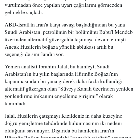
vurulmadan önce yapılan uyarı çağrılarını görmezden
gelmekle suçladı.
ABD-İsrail'in İran'a karşı savaşı başladığından bu yana
Suudi Arabistan, petrolünün bir bölümünü Babu'l Mendeb
üzerinden alternatif güzergahla taşımaya devam etmişti.
Ancak Husilerin boğaza yönelik ablukası artık bu
seçeneği de sınırlandırıyor.
Yemen analisti Ibrahim Jalal, bu hamleyi, Suudi
Arabistan'ın bu yılın başlarında Hürmüz Boğazı'nın
kapanmasından bu yana giderek daha fazla kullandığı
alternatif güzergah olan "Süveyş Kanalı üzerinden yeniden
yönlendirme imkanını engelleme girişimi" olarak
tanımladı.
Jalal, Husilerin çatışmayı Kızıldeniz'in daha kuzeyine
doğru genişletme tehdidinde bulunmasının iki nedeni
olduğunu savunuyor. Dışarıda bu hamlenin İran'ın
Hürmüz Boğazı konusundaki "pazarlık gücünü" artırmayı