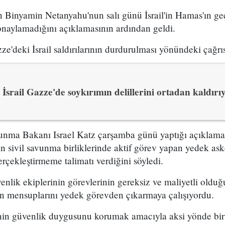
 Binyamin Netanyahu'nun salı günü İsrail'in Hamas'ın geç
onaylamadığını açıklamasının ardından geldi.
e'deki İsrail saldırılarının durdurulması yönündeki çağrıs
İsrail Gazze'de soykırımın delillerini ortadan kaldırı
vunma Bakanı Israel Katz çarşamba günü yaptığı açıklam
in sivil savunma birliklerinde aktif görev yapan yedek ask
rçekleştirmeme talimatı verdiğini söyledi.
venlik ekiplerinin görevlerinin gereksiz ve maliyetli oldu
in mensuplarını yedek görevden çıkarmaya çalışıyordu.
inin güvenlik duygusunu korumak amacıyla aksi yönde bir