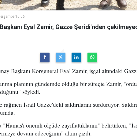
Perşembe 10:06
 Başkanı Eyal Zamir, Gazze Şeridi'nden çekilmeyec
may Başkanı Korgeneral Eyal Zamir, işgal altındaki Gazze Ş
lanma planının gündemde olduğu bir süreçte Zamir, "ord
rduğunu" söyledi.
rağmen İsrail Gazze'deki saldırılarını sürdürüyor. Saldırı
rumda.
a "Hamas'ı önemli ölçüde zayıflattıklarını" belirtirken, "İ
ermeye devam edeceğinin" altını çizdi.