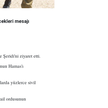
ekleri mesajı
eridi'ni ziyaret etti.
unun Hamas'ı
larda yüzlerce sivil
srail ordusunun