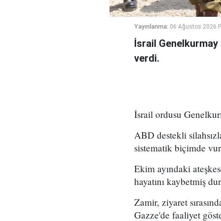
Yayınlanma:
06 Ağustos 2026 
İsrail Genelkurmay
verdi.
İsrail ordusu Genelkur
ABD destekli silahsız
sistematik biçimde vu
Ekim ayındaki ateşkese 
hayatını kaybetmiş du
Zamir, ziyaret sırasınd
Gazze'de faaliyet göst