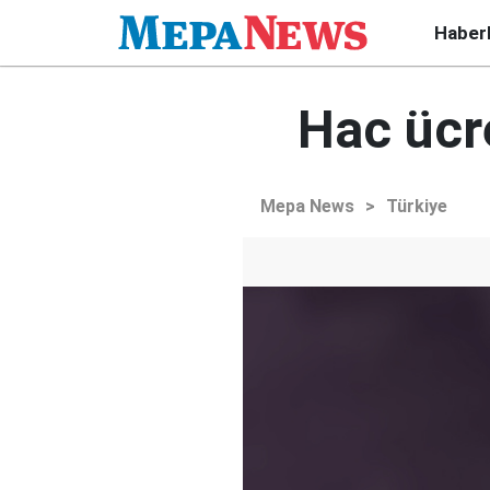
Haber
Hac ücre
Mepa News
>
Türkiye