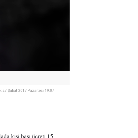
:
27 Şubat 2017 Pazartesi 19:07
dada kişi başı ücreti 15