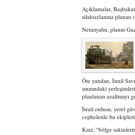
Açıklamalar, Başbakan
silahsızlanma planını 
Netanyahu, planın Gazz
Öte yandan, İsrail Sa
sınırındaki yerleşimler
planlanan azaltmayı ge
İsrail ordusu, yerel gü
cephelerde bu ekipler
Katz, "bölge sakinler