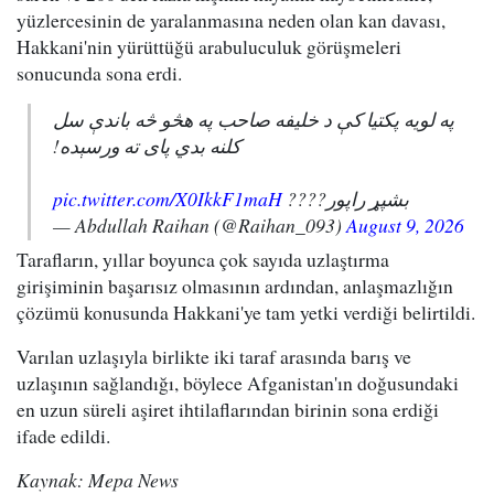
yüzlercesinin de yaralanmasına neden olan kan davası,
Hakkani'nin yürüttüğü arabuluculuk görüşmeleri
sonucunda sona erdi.
په لویه پکتیا کې د خلیفه صاحب په هڅو څه باندې سل
کلنه بدي پای ته ورسېده!
pic.twitter.com/X0IkkF1maH
بشپړ راپور????
— Abdullah Raihan (@Raihan_093)
August 9, 2026
Tarafların, yıllar boyunca çok sayıda uzlaştırma
girişiminin başarısız olmasının ardından, anlaşmazlığın
çözümü konusunda Hakkani'ye tam yetki verdiği belirtildi.
Varılan uzlaşıyla birlikte iki taraf arasında barış ve
uzlaşının sağlandığı, böylece Afganistan'ın doğusundaki
en uzun süreli aşiret ihtilaflarından birinin sona erdiği
ifade edildi.
Kaynak: Mepa News