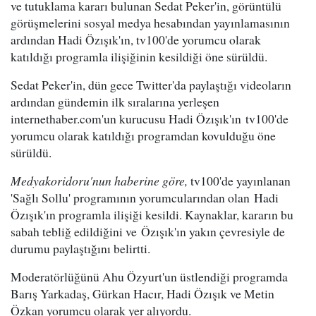
ve tutuklama kararı bulunan Sedat Peker'in, görüntülü
görüşmelerini sosyal medya hesabından yayınlamasının
ardından Hadi Özışık'ın, tv100'de yorumcu olarak
katıldığı programla ilişiğinin kesildiği öne sürüldü.
Sedat Peker'in, dün gece Twitter'da paylaştığı videoların
ardından gündemin ilk sıralarına yerleşen
internethaber.com'un kurucusu Hadi Özışık'ın tv100'de
yorumcu olarak katıldığı programdan kovulduğu öne
sürüldü.
Medyakoridoru'nun haberine göre,
tv100'de yayınlanan
'Sağlı Sollu' programının yorumcularından olan Hadi
Özışık'ın programla ilişiği kesildi. Kaynaklar, kararın bu
sabah tebliğ edildiğini ve Özışık'ın yakın çevresiyle de
durumu paylaştığını belirtti.
Moderatörlüğünü Ahu Özyurt'un üstlendiği programda
Barış Yarkadaş, Gürkan Hacır, Hadi Özışık ve Metin
Özkan yorumcu olarak yer alıyordu.