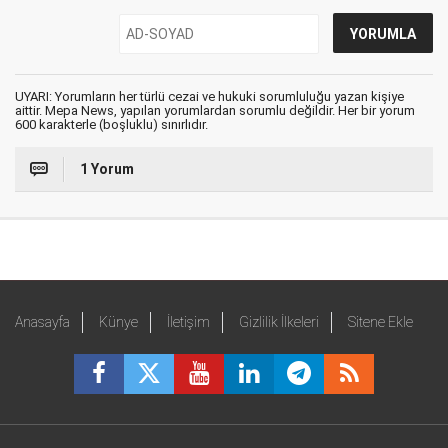
UYARI: Yorumların her türlü cezai ve hukuki sorumluluğu yazan kişiye
aittir. Mepa News, yapılan yorumlardan sorumlu değildir. Her bir yorum
600 karakterle (boşluklu) sınırlıdır.
1 Yorum
Anasayfa
Künye
İletişim
Gizlilik İlkeleri
Sitene Ekle