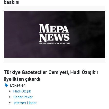
baskını
Türkiye Gazeteciler Cemiyeti, Hadi Özışık’ı
üyelikten çıkardı
Etiketler :
Hadi Özışık
Sedar Peker
İnternet Haber