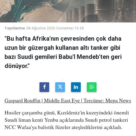
Yayınlanma:
08 Ağustos 2026 Cumartesi 16:28
"Bu hafta Afrika'nın çevresinden çok daha
uzun bir güzergah kullanan altı tanker gibi
bazı Suudi gemileri Babu'l Mendeb'ten geri
dönüyor."
Gaspard Rouffin | Middle East Eye | Tercüme: Mepa News
Husiler çarşamba günü, Kızıldeniz'in kuzeyindeki önemli
Suudi liman kenti Yenbu açıklarında Suudi petrol tankeri
NCC Wafaa'ya balistik füzeler ateşlediklerini açıkladı.