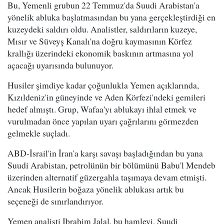
Bu, Yemenli grubun 22 Temmuz'da Suudi Arabistan'a
yönelik abluka başlatmasından bu yana gerçekleştirdiği en
kuzeydeki saldırı oldu. Analistler, saldırıların kuzeye,
Mısır ve Süveyş Kanalı'na doğru kaymasının Körfez
krallığı üzerindeki ekonomik baskının artmasına yol
açacağı uyarısında bulunuyor.
Husiler şimdiye kadar çoğunlukla Yemen açıklarında,
Kızıldeniz'in güneyinde ve Aden Körfezi'ndeki gemileri
hedef almıştı. Grup, Wafaa'yı ablukayı ihlal etmek ve
vurulmadan önce yapılan uyarı çağrılarını görmezden
gelmekle suçladı.
ABD-İsrail'in İran'a karşı savaşı başladığından bu yana
Suudi Arabistan, petrolünün bir bölümünü Babu'l Mendeb
üzerinden alternatif güzergahla taşımaya devam etmişti.
Ancak Husilerin boğaza yönelik ablukası artık bu
seçeneği de sınırlandırıyor.
Yemen analisti Ibrahim Jalal, bu hamleyi, Suudi