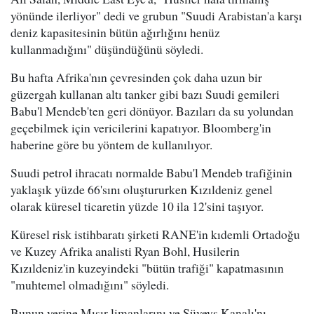
yönünde ilerliyor" dedi ve grubun "Suudi Arabistan'a karşı
deniz kapasitesinin bütün ağırlığını henüz
kullanmadığını" düşündüğünü söyledi.
Bu hafta Afrika'nın çevresinden çok daha uzun bir
güzergah kullanan altı tanker gibi bazı Suudi gemileri
Babu'l Mendeb'ten geri dönüyor. Bazıları da su yolundan
geçebilmek için vericilerini kapatıyor. Bloomberg'in
haberine göre bu yöntem de kullanılıyor.
Suudi petrol ihracatı normalde Babu'l Mendeb trafiğinin
yaklaşık yüzde 66'sını oluştururken Kızıldeniz genel
olarak küresel ticaretin yüzde 10 ila 12'sini taşıyor.
Küresel risk istihbaratı şirketi RANE'in kıdemli Ortadoğu
ve Kuzey Afrika analisti Ryan Bohl, Husilerin
Kızıldeniz'in kuzeyindeki "bütün trafiği" kapatmasının
"muhtemel olmadığını" söyledi.
Bunun yerine Mısır limanlarını ve Süveyş Kanalı'nı