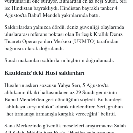
vurduklarını öne sürüyor. Bunlardan en az beşi Suudi, biri
ise Hindistan bayraklıydı. Hindistan bayraklı tanker 4
Ağustos'ta Babu'l Mendeb yakınlarında battı.
Saldırılardan yalnızca dördü, deniz güvenliği olaylarında
uluslararası referans noktası olan Birleşik Krallık Deniz
Ticareti Operasyonları Merkezi (UKMTO) tarafından
bağımsız olarak doğrulandı.
Suudi makamları saldırıların hiçbirini doğrulamadı.
Kızıldeniz'deki Husi saldırıları
Husilerin askeri sözcüsü Yahya Seri, 5 Ağustos'ta
ablukanın ilk iki haftasında en az 29 Suudi gemisinin
Babu'l Mendeb'ten geri döndüğünü söyledi. Bu hamleyi
"ablukaya karşı abluka" olarak nitelendiren Seri, grubun
"her tırmanışa tırmanışla karşılık vereceğini" belirtti.
Sana Merkezinde güvenlik meseleleri araştırmacısı Salah
Ali Salah, Middle East Eye'a, "Husiler hala tırmanış