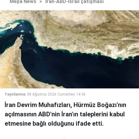
Mepa News
>
İran-ABD-İsrail çatışması
Yayınlanma:
08 Ağustos 2026 Cumartesi 14:36
İran Devrim Muhafızları, Hürmüz Boğazı'nın
açılmasının ABD'nin İran'ın taleplerini kabul
etmesine bağlı olduğunu ifade etti.