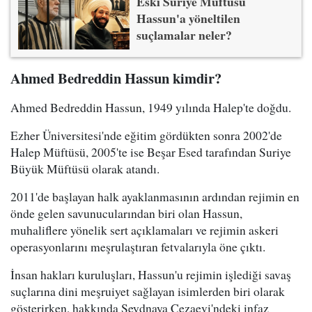
Eski Suriye Müftüsü
Hassun'a yöneltilen
suçlamalar neler?
Ahmed Bedreddin Hassun kimdir?
Ahmed Bedreddin Hassun, 1949 yılında Halep'te doğdu.
Ezher Üniversitesi'nde eğitim gördükten sonra 2002'de
Halep Müftüsü, 2005'te ise Beşar Esed tarafından Suriye
Büyük Müftüsü olarak atandı.
2011'de başlayan halk ayaklanmasının ardından rejimin en
önde gelen savunucularından biri olan Hassun,
muhaliflere yönelik sert açıklamaları ve rejimin askeri
operasyonlarını meşrulaştıran fetvalarıyla öne çıktı.
İnsan hakları kuruluşları, Hassun'u rejimin işlediği savaş
suçlarına dini meşruiyet sağlayan isimlerden biri olarak
gösterirken, hakkında Seydnaya Cezaevi'ndeki infaz