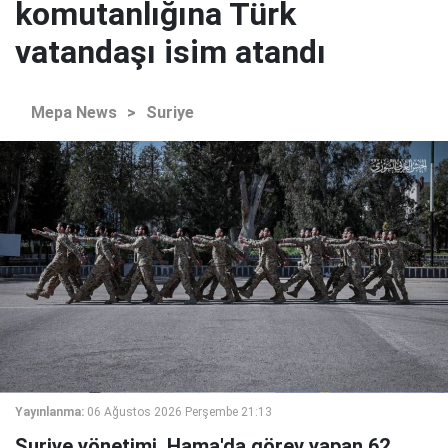
komutanlığına Türk
vatandaşı isim atandı
Mepa News
>
Suriye
Yayınlanma:
06 Ağustos 2026 Perşembe 21:13
Suriye yönetimi, Hama'da görev yapan 62.