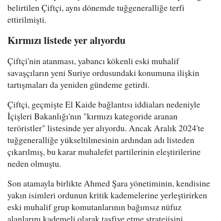
belirtilen Çiftçi, aynı dönemde tuğgeneralliğe terfi
ettirilmişti.
Kırmızı listede yer alıyordu
Çiftçi'nin atanması, yabancı kökenli eski muhalif
savaşçıların yeni Suriye ordusundaki konumuna ilişkin
tartışmaları da yeniden gündeme getirdi.
Çiftçi, geçmişte El Kaide bağlantısı iddiaları nedeniyle
İçişleri Bakanlığı'nın "kırmızı kategoride aranan
teröristler" listesinde yer alıyordu. Ancak Aralık 2024'te
tuğgeneralliğe yükseltilmesinin ardından adı listeden
çıkarılmış, bu karar muhalefet partilerinin eleştirilerine
neden olmuştu.
Son atamayla birlikte Ahmed Şara yönetiminin, kendisine
yakın isimleri ordunun kritik kademelerine yerleştirirken
eski muhalif grup komutanlarının bağımsız nüfuz
alanlarını kademeli olarak tasfiye etme stratejisini