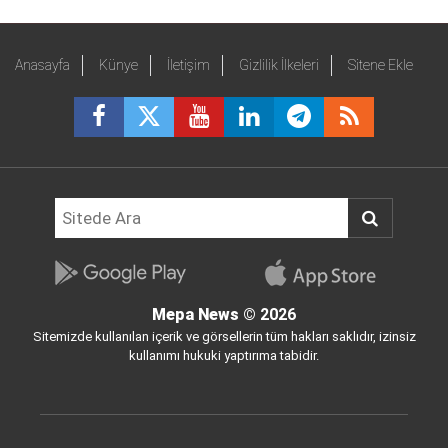
Anasayfa
Künye
İletişim
Gizlilik İlkeleri
Sitene Ekle
Mepa News
© 2026
Sitemizde kullanılan içerik ve görsellerin tüm hakları saklıdır, izinsiz
kullanımı hukuki yaptırıma tabidir.