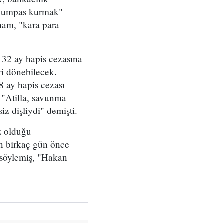
 kumpas kurmak"
tham, "kara para
 32 ay hapis cezasına
ri dönebilecek.
 8 ay hapis cezası
k "Atilla, savunma
siz dişliydi" demişti.
uz olduğu
an birkaç gün önce
söylemiş, "Hakan