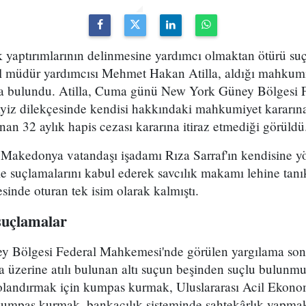
k yaptırımlarının delinmesine yardımcı olmaktan ötürü su
l müdür yardımcısı Mehmet Hakan Atilla, aldığı mahkumi
a bulundu. Atilla, Cuma günü New York Güney Bölgesi 
emyiz dilekçesinde kendisi hakkındaki mahkumiyet kararına i
nan 32 aylık hapis cezası kararına itiraz etmediği görüldü
e Makedonya vatandaşı işadamı Rıza Sarraf'ın kendisine yö
tme suçlamalarını kabul ederek savcılık makamı lehine tanı
sinde oturan tek isim olarak kalmıştı.
 suçlamalar
y Bölgesi Federal Mahkemesi'nde görülen yargılama sonun
 üzerine atılı bulunan altı suçun beşinden suçlu bulunmu
olandırmak için kumpas kurmak, Uluslararası Acil Ekono
umpas kurmak, bankacılık sisteminde sahtekârlık yapmak