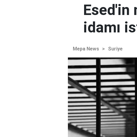
Esed'in
idamı is
Mepa News
>
Suriye