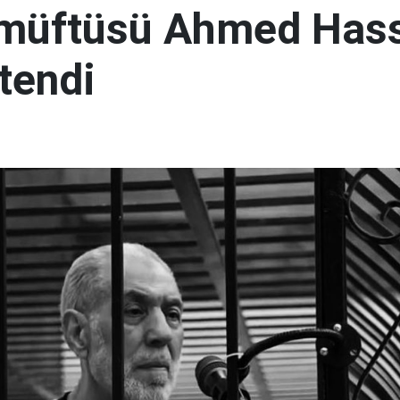
 müftüsü Ahmed Has
tendi