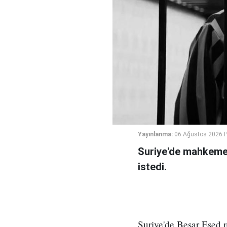
Yayınlanma:
06 Ağustos 2026 
Suriye'de mahkeme,
istedi.
Suriye'de Beşar Esed