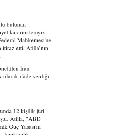
çlu bulunan
yet kararını temyiz
Federal Mahkemesi'ne
tiraz etti. Atilla’nın
.
neltilen İran
k olarak ifade verdiği
da 12 kişilik jüri
ştu. Atilla, "ABD
mik Güç Yasası'nı
, bankacılık