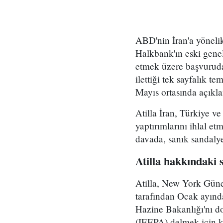
ABD'nin İran'a yöneli
Halkbank'ın eski gene
etmek üzere başvurud
ilettiği tek sayfalık t
Mayıs ortasında açıkla
Atilla İran, Türkiye v
yaptırımlarını ihlal e
davada, sanık sandalye
Atilla hakkındaki
Atilla, New York Güne
tarafından Ocak ayında
Hazine Bakanlığı'nı d
(IEEPA) delmek için k