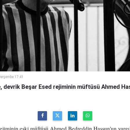
Perşembe 17:41
 devrik Beşar Esed rejiminin müftüsü Ahmed Has
 rejiminin eski müftüsü Ahmed Bedreddin Hassun'un yarg