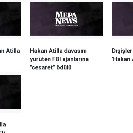
 Atilla
Hakan Atilla davasını
Dışişler
yürüten FBI ajanlarına
'Hakan 
"cesaret" ödülü
lla
tı