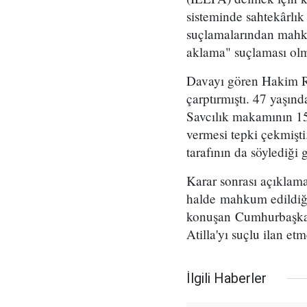
sisteminde sahtekârl
suçlamalarından mahkum
aklama" suçlaması ol
Davayı gören Hakim Ri
çarptırmıştı. 47 yaşın
Savcılık makamının 15 i
vermesi tepki çekmişti
tarafının da söylediği g
Karar sonrası açıklama
halde mahkum edildiğin
konuşan Cumhurbaşkan
Atilla'yı suçlu ilan et
İlgili Haberler