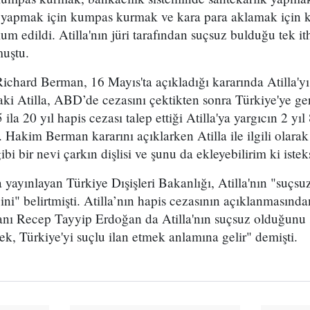
ık yapmak için kumpas kurmak ve kara para aklamak için
 edildi. Atilla'nın jüri tarafından suçsuz bulduğu tek i
muştu.
chard Berman, 16 Mayıs'ta açıkladığı kararında Atilla'yı
daki Atilla, ABD’de cezasını çektikten sonra Türkiye'ye ge
la 20 yıl hapis cezası talep ettiği Atilla'ya yargıcın 2 yıl
. Hakim Berman kararını açıklarken Atilla ile ilgili olara
ibi bir nevi çarkın dişlisi ve şunu da ekleyebilirim ki istek
 yayınlayan Türkiye Dışişleri Bakanlığı, Atilla'nın "suçs
i" belirtmişti. Atilla’nın hapis cezasının açıklanmasınd
ı Recep Tayyip Erdoğan da Atilla'nın suçsuz olduğunu 
mek, Türkiye'yi suçlu ilan etmek anlamına gelir" demişti.