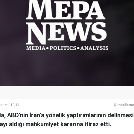
artesi 10:11
Güncelleme
, ABD'nin İran'a yönelik yaptırımlarının delinmes
yı aldığı mahkumiyet kararına itiraz etti.