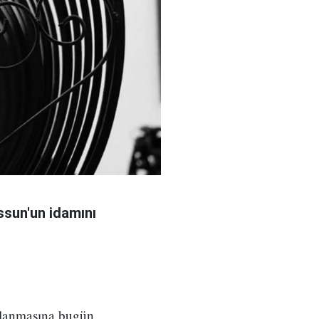
sun'un idamını
ılanmasına bugün