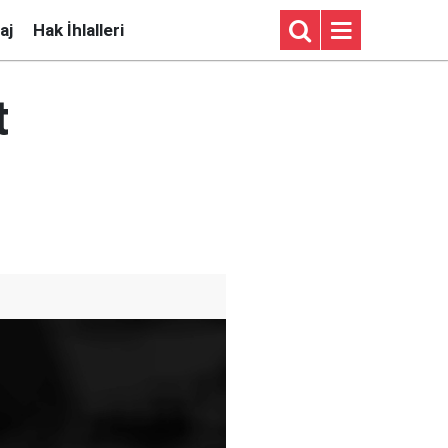
aj
Hak İhlalleri
t